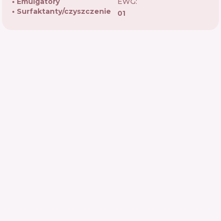
Emulgatory
EWG:
Surfaktanty/czyszczenie
01