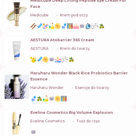
Medicube Deep Lifting Peptide Eye Cream For
Face
Medicube
🇰🇷
Krem pod oczy
AESTURA Atobarrier 365 Cream
AESTURA
🇰🇷
Krem do twarzy
Haruharu Wonder Black Rice Probiotics Barrier
Essence
Haruharu Wonder
🇰🇷
Esencje do twarzy
Eveline Cosmetics Big Volume Explosion
Eveline Cosmetics
🇵🇱
Tusz do rzęs