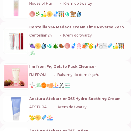
House of Hur
🇰🇷
Krem do twarzy
Centellian24 Madeca Cream Time Reverse Zero
Centellian24
🇰🇷
Krem do twarzy
I'm from Fig Gelato Pack Cleanser
I'M FROM
🇰🇷
Balsamy do demakijażu
Aestura Atobarrier 365 Hydro Soothing Cream
AESTURA
🇰🇷
Krem do twarzy
Aestura Atobarrier 365 Lotion