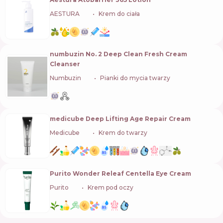
AESTURA
🇰🇷
Krem do ciała
numbuzin No. 2 Deep Clean Fresh Cream
Cleanser
Numbuzin
🇰🇷
Pianki do mycia twarzy
medicube Deep Lifting Age Repair Cream
Medicube
🇰🇷
Krem do twarzy
Purito Wonder Releaf Centella Eye Cream
Purito
🇰🇷
Krem pod oczy