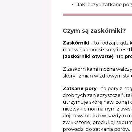
Jak leczyć zatkane por
Czym są zaskórniki?
Zaskórniki
– to rodzaj trądz
martwe komórki skóry i reszt
(zaskórniki otwarte)
lub
pr
Z zaskórnikami można walczy
skóry i zmian w zdrowym stylu
Zatkane pory
– to pory z n
drobnych zanieczyszczeń, tak
utrzymuje skórę nawilżoną i c
niezwykle normalnym zjawiski
dojrzewania lub w każdym m
zwiększonej produkcji sebum.
prowadzi do zatkania porów.