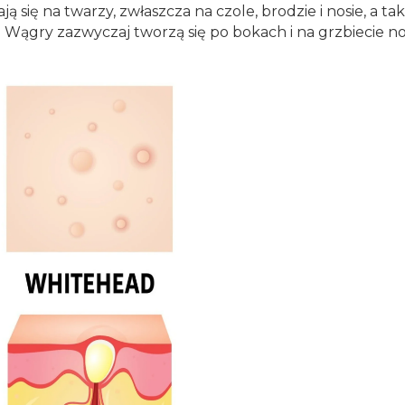
ą się na twarzy, zwłaszcza na czole, brodzie i nosie, a t
. Wągry zazwyczaj tworzą się po bokach i na grzbiecie no