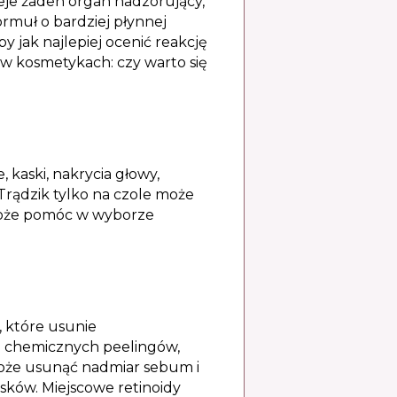
ieje żaden organ nadzorujący,
ormuł o bardziej płynnej
 jak najlepiej ocenić reakcję
w kosmetykach: czy warto się
 kaski, nakrycia głowy,
 Trądzik tylko na czole może
może pomóc w wyborze
 które usunie
e chemicznych peelingów,
może usunąć nadmiar sebum i
sków. Miejscowe retinoidy