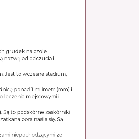
ych grudek na czole
ą nazwę od odczucia i
m. Jest to wczesne stadium,
dnicę ponad 1 milimetr (mm) i
do leczenia miejscowymi i
)
. Są to podskórne zaskórniki
tkana pora nasila się. Są
czami niepochodzącymi ze