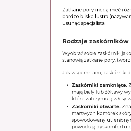
Zatkane pory mogą mieć różny
bardzo blisko lustra (nazywa
usunąć specjalista.
Rodzaje zaskórników
Wyobraź sobie zaskórniki jako
stanowią zatkane pory, tworz
Jak wspomniano, zaskórniki dz
Zaskórniki zamknięte.
Z
mają biały lub żółtawy w
które zatrzymują włosy 
Zaskórniki otwarte.
Zna
martwych komórek skóry. 
spowodowany utlenionymi l
powodują dyskomfortu prz