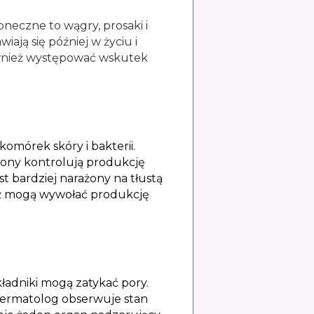
oneczne to wągry, prosaki i
ją się później w życiu i
ównież występować wskutek
mórek skóry i bakterii.
mony kontrolują produkcję
t bardziej narażony na tłustą
nież mogą wywołać produkcję
ładniki mogą zatykać pory.
dermatolog obserwuje stan