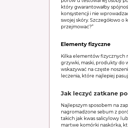
porów u testowanej osoby po 
który gwarantowałby spójność
konsystencji i nie wprowadza
swojej skóry. Szczegółowo o
przejmować?”
Elementy fizyczne
Kilka elementów fizycznych m
grzywki, maski, produkty do w
wskazywać na częste noszen
leczenia, które najlepiej pasu
Jak leczyć zatkane po
Najlepszym sposobem na zapo
nagromadzone sebum z porów
takich jak kwas salicylowy 
martwe komórki naskórka, któ