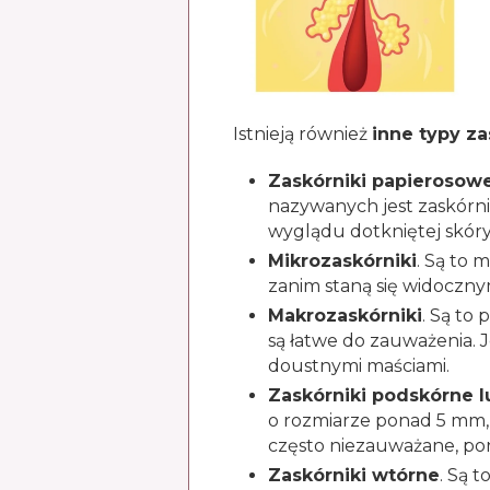
Istnieją również
inne typy z
Zaskórniki papieroso
nazywanych jest zaskórni
wyglądu dotkniętej skóry
Mikrozaskórniki
. Są to 
zanim staną się widoczny
Makrozaskórniki
. Są to
są łatwe do zauważenia. J
doustnymi maściami.
Zaskórniki podskórne 
o rozmiarze ponad 5 mm, 
często niezauważane, poni
Zaskórniki wtórne
. Są 