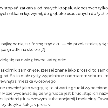
 stopień zatkania: od małych kropek, widocznych tylko 
nych nitkami łojowymi), do głęboko osadzonych dużych 
 najłagodniejszą formę trądziku — nie przekształcają się
ące grudki na skórze.[2]
ielą się na dwie główne kategorie:
askórniki zamknięte, szerzej znane jako prosaki, to zamk
ygląd. Są to małe cysty wypełnione nadmiarem sebum i 
wewnątrz mieszka włosowego.
ne również jako wągry, są to otwarte grudki wypełnion
Może wydawać się, że w grudce jest brud, stąd ich nazwa
ipidami (tłuszczowymi substancjami) i melaniną. Otwarte
y dotyku, tak jak prosaki.