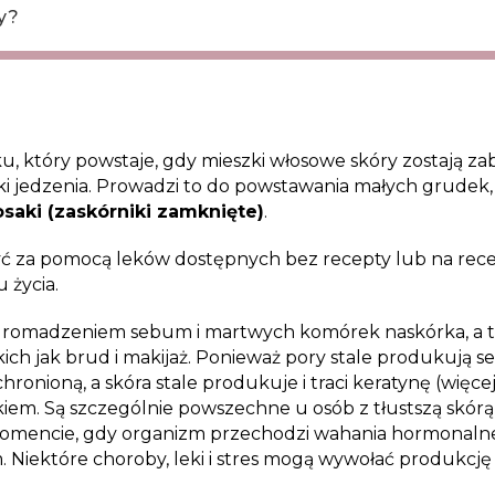
y?
iku, który powstaje, gdy mieszki włosowe skóry zostają 
ki jedzenia. Prowadzi to do powstawania małych grudek
osaki (zaskórniki zamknięte)
.
ć za pomocą leków dostępnych bez recepty lub na recep
 życia.
agromadzeniem sebum i martwych komórek naskórka, a t
ich jak brud i makijaż. Ponieważ pory stale produkują se
hronioną, a skóra stale produkuje i traci keratynę (więcej
em. Są szczególnie powszechne u osób z tłustszą skórą,
omencie, gdy organizm przechodzi wahania hormonalne
 Niektóre choroby, leki i stres mogą wywołać produkcję