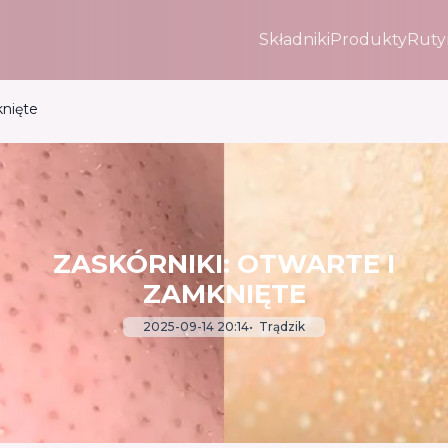
Składniki
Produkty
Ruty
knięte
ZASKÓRNIKI: OTWARTE I
ZAMKNIĘTE
2025-09-14 20:14
Trądzik