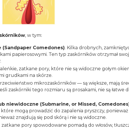
askórników
, w tym:
we (Sandpaper Comedones)
. Kilka drobnych, zamknięt
kami papierosowymi. Ten typ zaskórników otrzymał swoj
.
maleńkie, zatkane pory, które nie są widoczne gołym okie
mi grudkami na skórze.
 przeciwieństwo mikrozaskórników — są większe, mają śre
eśli zaskórniki tego rozmiaru są prosakami, nie są łatwe 
lub niewidoczne (Submarine, or Missed, Comedones
które mogą prowadzić do zapalenia pryszczy, ponieważ za
eważ znajdują się pod skórą i nie są widoczne.
to zatkane pory spowodowane pomadą do włosów, tłusz