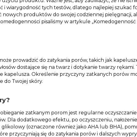
użyciu produktu. Ważne jest, aby zauważyć, że nie istn
 i wiarygodność tych testów, dlatego najlepiej szukać f
ć nowych produktów do swojej codziennej pielęgnacji, aby
 komedogenności pisaliśmy w artykule „Komedogenność 
oże prowadzić do zatykania porów, takich jak kapelusze,
łosów dostające się na twarz i dotykanie twarzy rękami.
ie kapelusza. Określenie przyczyny zatkanych porów 
je do Twojej skóry.
ry?
bieganie zatkanym porom jest regularne oczyszczanie,
. Dla dodatkowego efektu, po oczyszczeniu, nałożeni
lub glikolowy (oznaczone również jako AHA lub BHA), po
re przyczyniają się do zatykania porów i dalszych wypry