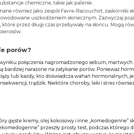
ubstancje chemiczne, takie jak palenie.
Znane również jako zespół Favre-Racouchot, zaskórniki sł
powodowane uszkodzeniem słonecznym. Zazwyczaj pojawia
, które przez długi czas przebywały na słońcu. Mogą r
pierosów.
ie porów?
wyniku połączenia nagromadzonego sebum, martwych ko
 są bardziej narażone na zatykanie porów. Ponieważ hor
ciąży lub każdy, kto doświadcza wahań hormonalnych, jes
onsekwencji, trądzik. Niektóre choroby, leki i stres rów
óry gęste kremy, olej kokosowy i inne „komedogenne” sk
ekomedogenne” przeszły prosty test, podczas którego 