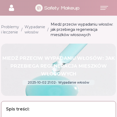
Miedź przeciw wypadaniu włosów:
Problemy
Wypadanie
/
/
jak przebiega regeneracja
i leczenie
włosów
mieszków włosowych
MIEDŹ PRZECIW WYPADANIU WŁOSÓW: JAK
PRZEBIEGA REGENERACJA MIESZKÓW
WŁOSOWYCH
2025-10-02 21:02
Wypadanie włosów
Spis treści: