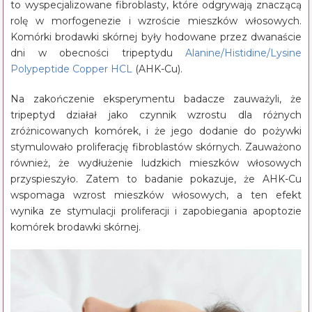
to wyspecjalizowane fibroblasty, które odgrywają znaczącą
rolę w morfogenezie i wzroście mieszków włosowych.
Komórki brodawki skórnej były hodowane przez dwanaście
dni w obecności tripeptydu
Alanine/​Histidine/​Lysine
Polypeptide Copper HCL
(AHK-Cu).
Na zakończenie eksperymentu badacze zauważyli, że
tripeptyd działał jako czynnik wzrostu dla różnych
zróżnicowanych komórek, i że jego dodanie do pożywki
stymulowało proliferację fibroblastów skórnych. Zauważono
również, że wydłużenie ludzkich mieszków włosowych
przyspieszyło. Zatem to badanie pokazuje, że AHK-Cu
wspomaga wzrost mieszków włosowych, a ten efekt
wynika ze stymulacji proliferacji i zapobiegania apoptozie
komórek brodawki skórnej.