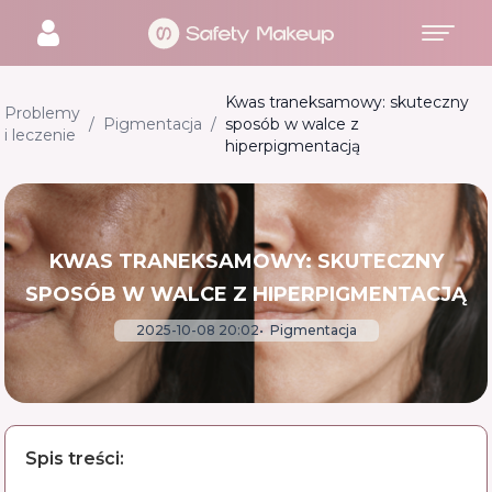
Kwas traneksamowy: skuteczny
Problemy
/
Pigmentacja
/
sposób w walce z
i leczenie
hiperpigmentacją
KWAS TRANEKSAMOWY: SKUTECZNY
SPOSÓB W WALCE Z HIPERPIGMENTACJĄ
2025-10-08 20:02
Pigmentacja
Spis treści: