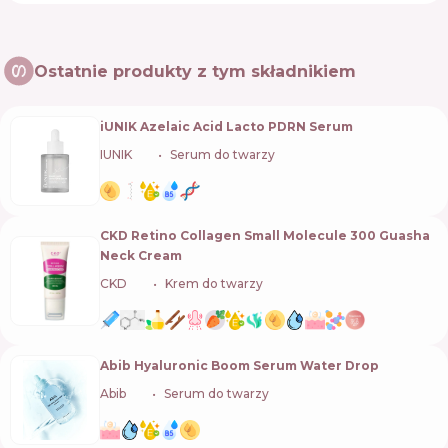
Ostatnie produkty z tym składnikiem
iUNIK Azelaic Acid Lacto PDRN Serum
IUNIK
🇰🇷
Serum do twarzy
CKD Retino Collagen Small Molecule 300 Guasha
Neck Cream
CKD
🇰🇷
Krem do twarzy
Abib Hyaluronic Boom Serum Water Drop
Abib
🇰🇷
Serum do twarzy