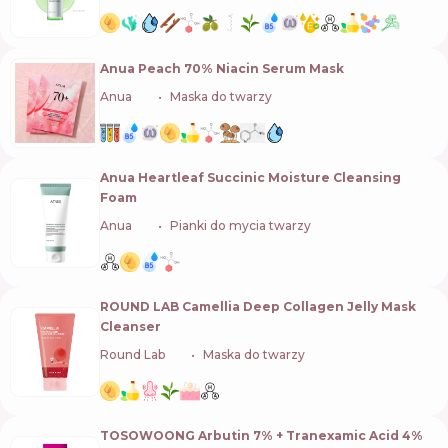
Anua Peach 70% Niacin Serum Mask
Anua
🇰🇷
Maska do twarzy
Anua Heartleaf Succinic Moisture Cleansing
Foam
Anua
🇰🇷
Pianki do mycia twarzy
ROUND LAB Camellia Deep Collagen Jelly Mask
Cleanser
Round Lab
🇰🇷
Maska do twarzy
TOSOWOONG Arbutin 7% + Tranexamic Acid 4%