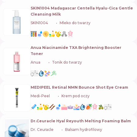
SKIN1004 Madagascar Centella Hyalu-Cica Gentle
Cleansing Milk
SKIN1004
🇰🇷
Mleko do twarzy
Anua Niacinamide TXA Brightening Booster
Toner
Anua
🇰🇷
Tonik do twarzy
MEDIPEEL Retinal NMN Bounce Shot Eye Cream
Medi-Peel
🇰🇷
Krem pod oczy
Dr.Ceuracle Hyal Reyouth Melting Foaming Balm
Dr. Ceuracle
🇰🇷
Balsam hydrofilowy