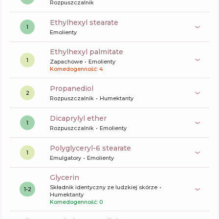
Rozpuszczalnik
ethylhexyl stearate
1
Emolienty
ethylhexyl palmitate
1
Zapachowe
Emolienty
Komedogenność: 4
propanediol
2
Rozpuszczalnik
Humektanty
dicaprylyl ether
1
Rozpuszczalnik
Emolienty
polyglyceryl-6 stearate
1
Emulgatory
Emolienty
glycerin
Składnik identyczny ze ludzkiej skórze
1-2
Humektanty
Komedogenność: 0