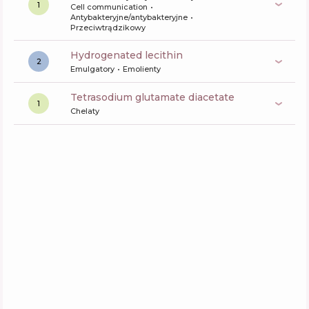
1
Cell communication
Antybakteryjne/antybakteryjne
Przeciwtrądzikowy
hydrogenated lecithin
2
Emulgatory
Emolienty
tetrasodium glutamate diacetate
1
Chelaty