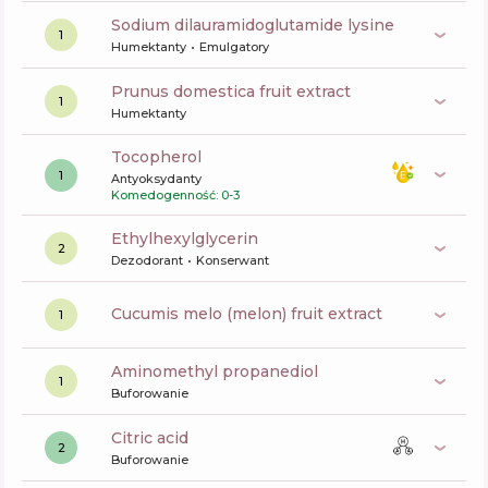
sodium dilauramidoglutamide lysine
1
Humektanty
Emulgatory
prunus domestica fruit extract
1
Humektanty
tocopherol
1
Antyoksydanty
Komedogenność: 0-3
ethylhexylglycerin
2
Dezodorant
Konserwant
cucumis melo (melon) fruit extract
1
aminomethyl propanediol
1
Buforowanie
citric acid
2
Buforowanie