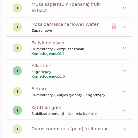
musa sapientum (banana) fruit
1
extract
rosa damascena flower water
1
Zapachowe
butylene glycol
1
Humektanty
Rozpuszczalnik
Komedogenność: 1
allantoin
1
Łagodzący
Komedogenność: 0
ectoin
1
Humektanty
Antyoksydanty
Łagodzący
xanthan gum
1
Stabilizator emulsji
Kontrola lepkości
pyrus communis (pear) fruit extract
1