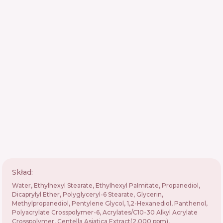
Skład:
Water, Ethylhexyl Stearate, Ethylhexyl PaImitate, Propanediol,
Dicaprylyl Ether, Polyglyceryl-6 Stearate, Glycerin,
Methylpropanediol, Pentylene Glycol, 1,2-Hexanediol, Panthenol,
Polyacrylate Crosspolymer-6, Acrylates/C10-30 Alkyl Acrylate
Crosspolymer, Centella Asiatica Extract(2,000 ppm),