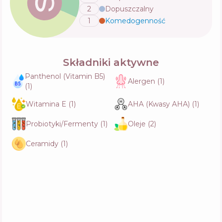
2
Dopuszczalny
1
Komedogenność
💬
Składniki aktywne
Panthenol (Vitamin B5)
Alergen
(
1
)
(
1
)
Witamina E
(
1
)
AHA (Kwasy AHA)
(
1
)
Probiotyki/Fermenty
(
1
)
Oleje
(
2
)
Ceramidy
(
1
)