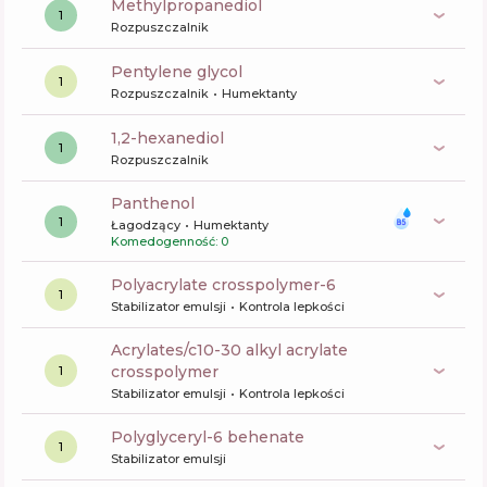
methylpropanediol
1
Rozpuszczalnik
pentylene glycol
1
Rozpuszczalnik
Humektanty
1,2-hexanediol
1
Rozpuszczalnik
panthenol
1
Łagodzący
Humektanty
Komedogenność: 0
polyacrylate crosspolymer-6
1
Stabilizator emulsji
Kontrola lepkości
acrylates/c10-30 alkyl acrylate
crosspolymer
1
Stabilizator emulsji
Kontrola lepkości
polyglyceryl-6 behenate
1
Stabilizator emulsji