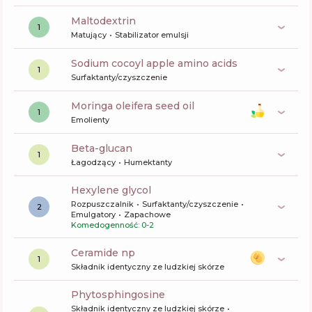
maltodextrin
1
Matujący
Stabilizator emulsji
sodium cocoyl apple amino acids
1
Surfaktanty/czyszczenie
moringa oleifera seed oil
1
Emolienty
beta-glucan
1
Łagodzący
Humektanty
hexylene glycol
Rozpuszczalnik
Surfaktanty/czyszczenie
2
Emulgatory
Zapachowe
Komedogenność: 0-2
ceramide np
1
Składnik identyczny ze ludzkiej skórze
phytosphingosine
Składnik identyczny ze ludzkiej skórze