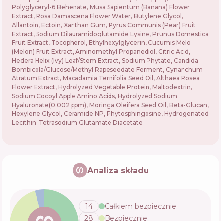
Polyglyceryl-6 Behenate, Musa Sapientum (Banana) Flower
Extract, Rosa Damascena Flower Water, Butylene Glycol,
Allantoin, Ectoin, Xanthan Gum, Pyrus Communis (Pear) Fruit
Extract, Sodium Dilauramidoglutamide Lysine, Prunus Domestica
Fruit Extract, Tocopherol, Ethylhexylglycerin, Cucumis Melo
(Melon) Fruit Extract, Aminomethyl Propanediol, Citric Acid,
Hedera Helix (lvy) Leaf/Stem Extract, Sodium Phytate, Candida
Bombicola/Glucose/Methyl Rapeseedate Ferment, Cynanchum
Atratum Extract, Macadamia Ternifolia Seed Oil, Althaea Rosea
Flower Extract, Hydrolyzed Vegetable Protein, Maltodextrin,
Sodium Cocoyl Apple Amino Acids, Hydrolyzed Sodium
Hyaluronate(0.002 ppm), Moringa Oleifera Seed Oil, Beta-Glucan,
Hexylene Glycol, Ceramide NP, Phytosphingosine, Hydrogenated
Lecithin, Tetrasodium Glutamate Diacetate
Analiza składu
14
Całkiem bezpiecznie
28
Bezpiecznie