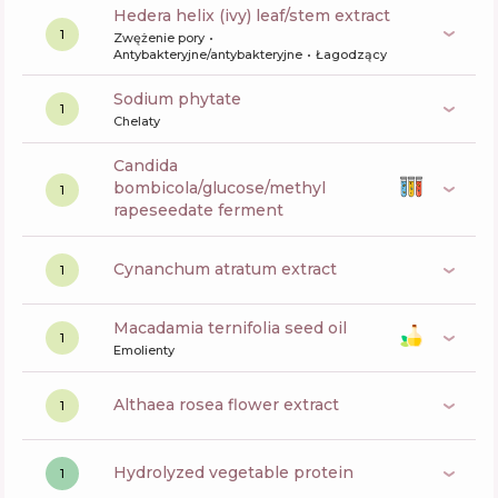
hedera helix (ivy) leaf/stem extract
1
Zwężenie pory
Antybakteryjne/antybakteryjne
Łagodzący
sodium phytate
1
Chelaty
candida
bombicola/glucose/methyl
1
rapeseedate ferment
cynanchum atratum extract
1
macadamia ternifolia seed oil
1
Emolienty
althaea rosea flower extract
1
hydrolyzed vegetable protein
1