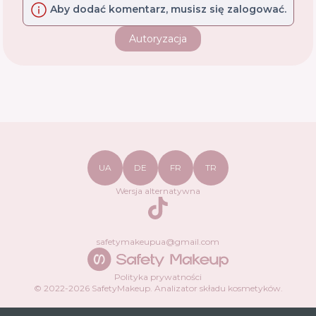
Aby dodać komentarz, musisz się zalogować.
Autoryzacja
UA
DE
FR
TR
Wersja alternatywna
TikTok
safetymakeupua@gmail.com
Polityka prywatności
© 2022-
2026
SafetyMakeup.
Analizator składu kosmetyków
.