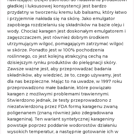
gładkiej i luksusowej konsystencji jest bardzo
przydatny w tworzeniu kremu lub balsamu, który łatwo
i przyjemnie nakłada się na skórę. Jako emulgator
zapobiega rozdzielaniu się składników na bazie oleju i
wody. Chociaż karagen jest doskonałym emulgatorem i
zagęszczaczem, jest również dobrym środkiem
utrzymującym wilgoć, pomagającym zatrzymać wilgoć
w skórze. Ponadto jest w 100% pochodzenia
roślinnego, co jest kolejną atrakcyjną cechą na
dzisiejszym rynku produktów do pielęgnacji skóry.
Zawsze ważne jest, aby przeprowadzać badania
składników, aby wiedzieć, że to, czego używamy, jest
dla nas bezpieczne. Mając to na uwadze, w 1997 roku
przeprowadzono małe badanie, które powiązało
karagen z możliwymi problemami trawiennymi.
Stwierdzono jednak, że testy przeprowadzono z
niezatwierdzoną przez FDA formą karagenu zwaną
poligenanem (znaną również jako zdegradowana
karagenina). Ten wariant syntetycznej karageniny
powstaje poprzez poddanie wodorostów działaniu
wysokich temperatur, a następnie gotowanie ich w