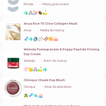
Rhode
🇺🇸
Plamy pod oczami
Anua Rice 70 Glow Collagen Mask
Anua
🇰🇷
Maska do twarzy
Weleda Pomegranate & Poppy Peptide Firming
Day Cream
Weleda
🇨🇭
Krem do twarzy
Clinique Cheek Pop Blush
Clinique
🇺🇸
Róże do policzków