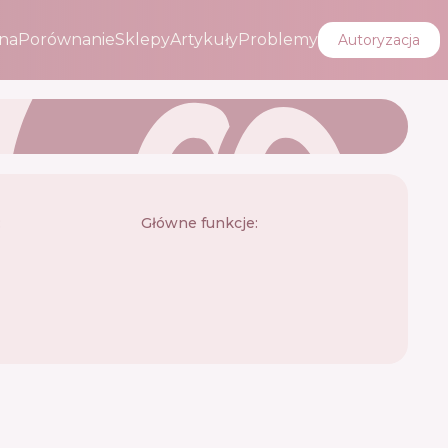
na
Porównanie
Sklepy
Artykuły
Problemy
Autoryzacja
:
Główne funkcje: