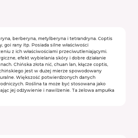
beryna, berberyna, metylberyna i tetrandryna. Coptis
 goi rany itp. Posiada silne właściwości
eniu z ich właściwościami przeciwutleniającymi.
czne, efekt wybielania skóry i dobre działanie
ch. Chińska złota nić, chuan lan, kłącze coptis,
s chińskiego jest w dużej mierze spowodowany
aturalne. Większość potwierdzonych danych
rodniczych. Roślina ta może być stosowana jako
jąc jej odżywienie i nawilżenie. Ta żelowa ampułka