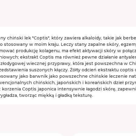
ny chiński lek "Coptis", który zawiera alkaloidy, takie jak ber
oko stosowany w moim kraju. Leczy stany zapalne skóry, egzemy,
mować produkcję kolagenu, ma efekt aktywacji skóry w połącz
wych; ekstrakt Coptis ma również pewne działanie antyalergi
bezłodygowej wiecznej przyprawy, która jest powszechna w China
rzedstawienia suszonych kłączy. Żółty odcień ekstraktu copti
 stosowany jako barwnik jako powszechne chińskie leczenie n
wencjonalnych chińskich, japońskich i koreańskich dzieł przy
korzenia Coptis japonica intensywnie łagodzi skórę, zapewnia
ygładza, tworząc miękką i gładką teksturę.