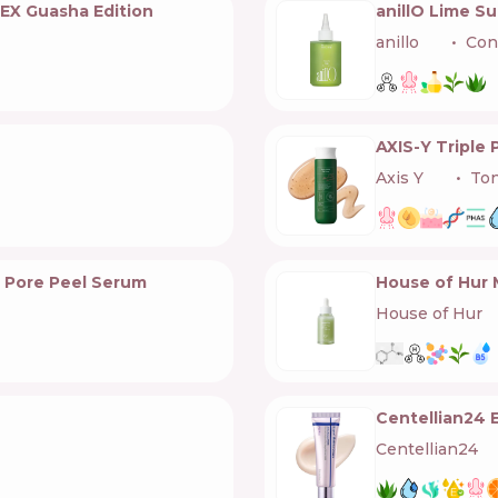
 EX Guasha Edition
anillO Lime S
anillo
🇰🇷
Con
AXIS-Y Triple
Axis Y
🇰🇷
Ton
e Pore Peel Serum
House of Hur
House of Hur
🇰
Centellian24
Centellian24
🇰