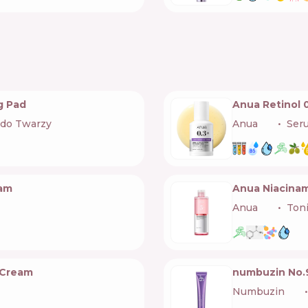
g Pad
Anua Retinol 
 do Twarzy
Anua
🇰🇷
Ser
eam
Anua Niacinam
Anua
🇰🇷
Toni
 Cream
numbuzin No.
Numbuzin
🇰🇷