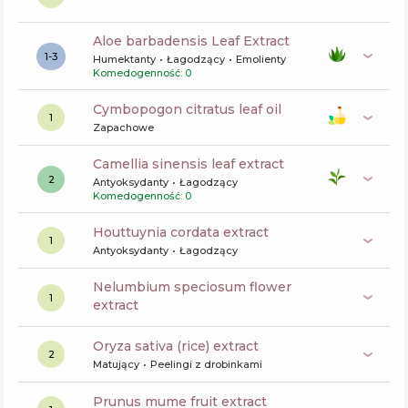
aloe barbadensis Leaf Extract
1-3
Humektanty
Łagodzący
Emolienty
Komedogenność: 0
cymbopogon citratus leaf oil
1
Zapachowe
camellia sinensis leaf extract
2
Antyoksydanty
Łagodzący
Komedogenność: 0
houttuynia cordata extract
1
Antyoksydanty
Łagodzący
nelumbium speciosum flower
1
extract
oryza sativa (rice) extract
2
Matujący
Peelingi z drobinkami
prunus mume fruit extract