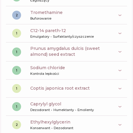
Łagodzący
tromethamine
2
Buforowanie
c12-14 pareth-12
1
Emulgatory
Surfaktanty/czyszczenie
prunus amygdalus dulcis (sweet
1
almond) seed extract
sodium chloride
1
Kontrola lepkości
coptis japonica root extract
1
caprylyl glycol
1
Dezodorant
Humektanty
Emolienty
ethylhexylglycerin
2
Konserwant
Dezodorant