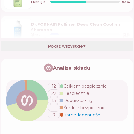
Funkcje
52
%
Dr.FORHAIR Folligen Deep Clean Cooling
Shampoo
Skład
12
%
Aktywne
57
%
Funkcje
50
%
Pokaż wszystkie
▼
Touche Shampooing Pousse et croissance
Analiza składu
Skład
2
%
Aktywne
60
%
Funkcje
55
%
12
Całkiem bezpiecznie
22
Bezpiecznie
Rated Green Real Tamanu Cold Press
13
Dopuszczalny
Tamanu Oil Soothing Scalp Shampoo
1
Średnie bezpiecznie
Skład
7
%
Aktywne
61
%
Funkcje
47
%
0
Komedogenność
💬