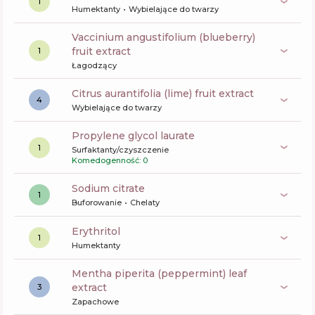
1
Humektanty
Wybielające do twarzy
vaccinium angustifolium (blueberry)
fruit extract
1
Łagodzący
citrus aurantifolia (lime) fruit extract
4
Wybielające do twarzy
propylene glycol laurate
1
Surfaktanty/czyszczenie
Komedogenność: 0
sodium citrate
1
Buforowanie
Chelaty
erythritol
1
Humektanty
mentha piperita (peppermint) leaf
extract
3
Zapachowe