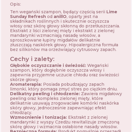
Opis:
Ten wegański szampon, będący częścią serii
Lime
Sunday Refresh
od
anillO
, oparty jest na
składnikach roślinnych i skutecznie oczyszcza
włosy oraz skórę głowy skłonną do przetłuszczania.
Ekstrakt z liści zielonej mięty i ekstrakt z zielonej
mandarynki wzmacniają nasadę włosów, a
sproszkowane łupiny migdałów delikatnie
złuszczają naskórek głowy. Hipoalergiczna formuła
bez silikonów ma orzeźwiający cytrusowy zapach.
Cechy i zalety:
Głębokie oczyszczanie i świeżość:
Wegański
szampon, który dogłębnie oczyszcza włosy i
zapewnia przyjemne uczucie chłodu oraz świeżości
skórze głowy.
Aromaterapia:
Posiada pobudzający zapach
limonki, który pomaga zmyć stres po ciężkim dniu.
Delikatny peeling i chłodzenie:
Zawiera migdałowy
peeling oraz kompleks zielonej mięty, które
delikatnie usuwają zrogowaciałe komórki naskórka
skóry głowy, jednocześnie zapewniając efekt
chłodzący.
Wzmocnienie i tonizacja:
Ekstrakt z zielonej
mandarynki z wyspy Czedżu rewitalizuje zmęczoną
skórę głowy i wzmacnia osłabione nasady włosów.
Bezpieczna formuła:
Produkt pomyślnie przeszedł