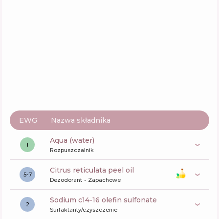
CHI Argan Oil With Moringa Oil Blend
Shampoo
Skład
16
%
Aktywne
48
%
Funkcje
49
%
EWG
Nazwa składnika
aqua (water)
1
Rozpuszczalnik
citrus reticulata peel oil
5-7
Dezodorant
Zapachowe
sodium c14-16 olefin sulfonate
2
Surfaktanty/czyszczenie