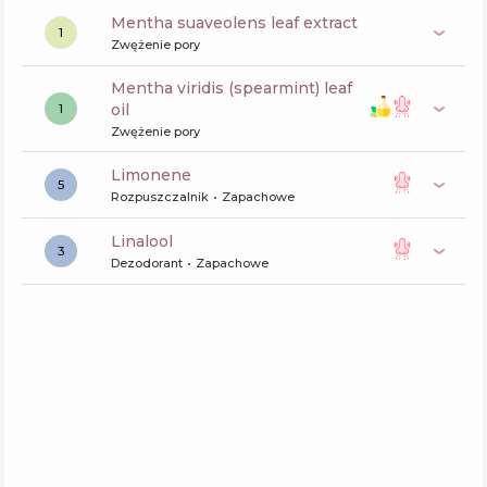
mentha suaveolens leaf extract
1
Zwężenie pory
mentha viridis (spearmint) leaf
oil
1
Zwężenie pory
limonene
5
Rozpuszczalnik
Zapachowe
linalool
3
Dezodorant
Zapachowe