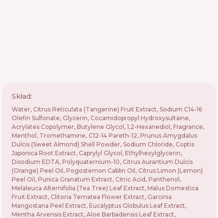
Skład:
Water, Citrus Reticulata (Tangerine) Fruit Extract, Sodium C14-16
Olefin Sulfonate, Glycerin, Cocamidopropyl Hydroxysultaine,
Acrylates Copolymer, Butylene Glycol, 1,2-Hexanediol, Fragrance,
Menthol, Tromethamine, C12-14 Pareth-12, Prunus Amygdalus
Dulcis (Sweet Almond) Shell Powder, Sodium Chloride, Coptis
Japonica Root Extract, Caprylyl Glycol, Ethylhexylglycerin,
Disodium EDTA, Polyquaternium-10, Citrus Aurantium Dulcis
(Orange) Peel Oil, Pogostemon Cablin Oil, Citrus Limon (Lemon)
Peel Oil, Punica Granatum Extract, Citric Acid, Panthenol,
Melaleuca Alternifolia (Tea Tree) Leaf Extract, Malus Domestica
Fruit Extract, Clitoria Ternatea Flower Extract, Garcinia
Mangostana Peel Extract, Eucalyptus Globulus Leaf Extract,
Mentha Arvensis Extract, Aloe Barbadensis Leaf Extract,