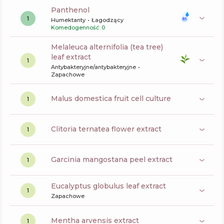
panthenol
1
Humektanty
Łagodzący
Komedogenność: 0
melaleuca alternifolia (tea tree)
leaf extract
1
Antybakteryjne/antybakteryjne
Zapachowe
malus domestica fruit cell culture
1
clitoria ternatea flower extract
1
garcinia mangostana peel extract
1
eucalyptus globulus leaf extract
1
Zapachowe
mentha arvensis extract
1