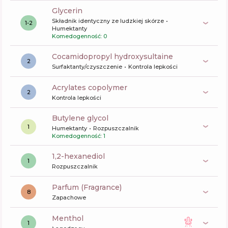
glycerin
Składnik identyczny ze ludzkiej skórze
1-2
Humektanty
Komedogenność: 0
cocamidopropyl hydroxysultaine
2
Surfaktanty/czyszczenie
Kontrola lepkości
acrylates copolymer
2
Kontrola lepkości
butylene glycol
1
Humektanty
Rozpuszczalnik
Komedogenność: 1
1,2-hexanediol
1
Rozpuszczalnik
Parfum (Fragrance)
8
Zapachowe
menthol
1