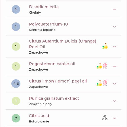
disodium edta
1
Chelaty
polyquaternium-10
1
Kontrola lepkości
Citrus Aurantium Dulcis (Orange)
Peel Oil
1
Zapachowe
pogostemon cablin oil
1
Zapachowe
citrus limon (lemon) peel oil
4-6
Zapachowe
punica granatum extract
1
Zwężenie pory
citric acid
2
Buforowanie