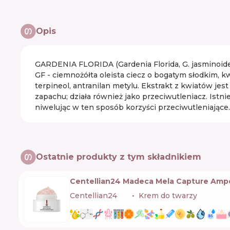
Opis
GARDENIA FLORIDA (Gardenia Florida, G. jasminoides
GF - ciemnożółta oleista ciecz o bogatym słodkim, k
terpineol, antranilan metylu. Ekstrakt z kwiatów 
zapachu; działa również jako przeciwutleniacz. Istn
niwelując w ten sposób korzyści przeciwutleniające.
Ostatnie produkty z tym składnikiem
Centellian24 Madeca Mela Capture Amp
Centellian24
🇰🇷
Krem do twarzy