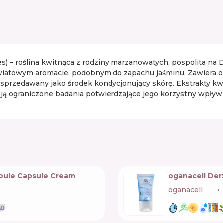
) – roślina kwitnąca z rodziny marzanowatych, pospolita na 
wiatowym aromacie, podobnym do zapachu jaśminu. Zawiera octan
jest sprzedawany jako środek kondycjonujący skórę. Ekstrakt
ieją ograniczone badania potwierdzające jego korzystny wpływ
oule Capsule Cream
oganacell Der
oganacell
🇰🇷