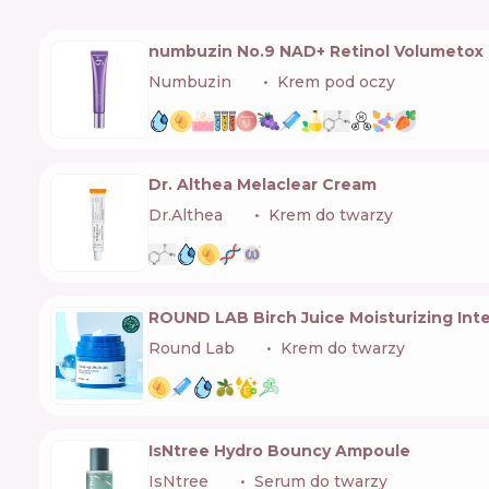
numbuzin No.9 NAD+ Retinol Volumetox
Numbuzin
🇰🇷
Krem pod oczy
Dr. Althea Melaclear Cream
Dr.Althea
🇰🇷
Krem do twarzy
ROUND LAB Birch Juice Moisturizing Int
Round Lab
🇰🇷
Krem do twarzy
IsNtree Hydro Bouncy Ampoule
IsNtree
🇰🇷
Serum do twarzy