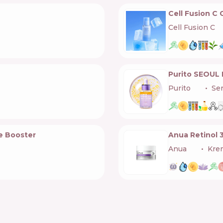
Cell Fusion C
Cell Fusion C
🇰
Purito SEOUL 
Purito
🇰🇷
Se
e Booster
Anua Retinol 
Anua
🇰🇷
Kre