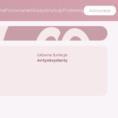
na
Porównanie
Sklepy
Artykuły
Problemy
Autoryzacja
:
Główne funkcje:
Antyoksydanty