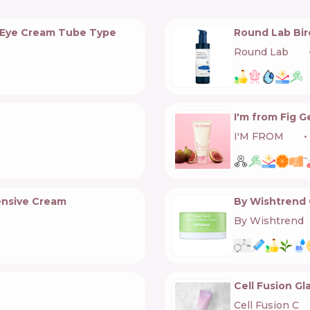
 Eye Cream Tube Type
Round Lab Birc
Round Lab
🇰🇷
I'm from Fig G
I'M FROM
🇰🇷
ensive Cream
By Wishtrend 
By Wishtrend

Cell Fusion G
Cell Fusion C
🇰