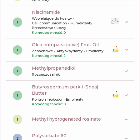
niacinamide
Wybielające do twarzy
1
Cell communication
Humektanty
Przeciwtrądzikowy
Komedogenność: 0
olea europaea (olive) Fruit Oil
1
Zapachowe
Antyoksydanty
Emolienty
Komedogenność: 2
methylpropanediol
1
Rozpuszczalnik
butyrospermum parkii (Shea)
Butter
1
Kontrola lepkości
Emolienty
Komedogenność: 0
methyl hydrogenated rosinate
1
polysorbate 60
3