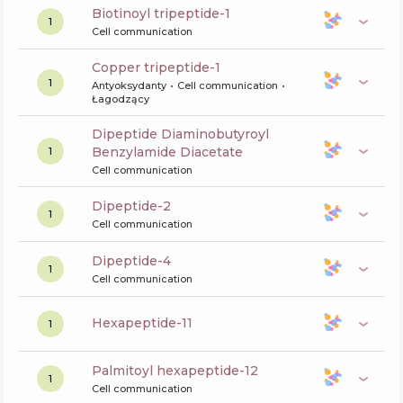
biotinoyl tripeptide-1
1
Cell communication
copper tripeptide-1
1
Antyoksydanty
Cell communication
Łagodzący
Dipeptide Diaminobutyroyl
Benzylamide Diacetate
1
Cell communication
dipeptide-2
1
Cell communication
dipeptide-4
1
Cell communication
hexapeptide-11
1
palmitoyl hexapeptide-12
1
Cell communication