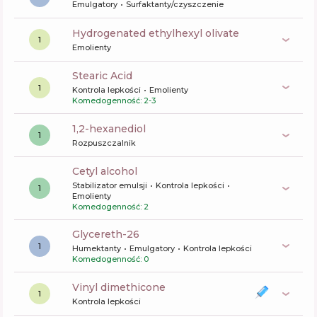
Emulgatory
Surfaktanty/czyszczenie
hydrogenated ethylhexyl olivate
1
Emolienty
Stearic Acid
1
Kontrola lepkości
Emolienty
Komedogenność: 2-3
1,2-hexanediol
1
Rozpuszczalnik
cetyl alcohol
Stabilizator emulsji
Kontrola lepkości
1
Emolienty
Komedogenność: 2
glycereth-26
1
Humektanty
Emulgatory
Kontrola lepkości
Komedogenność: 0
vinyl dimethicone
1
Kontrola lepkości