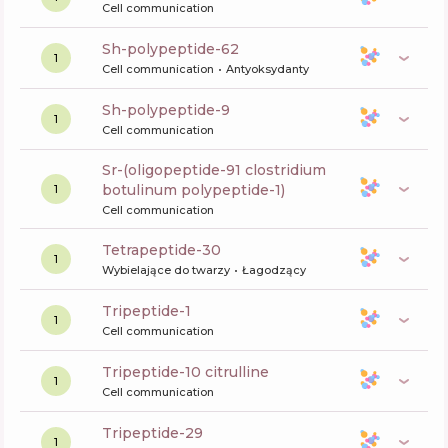
Cell communication
sh-polypeptide-62
1
Cell communication
Antyoksydanty
sh-polypeptide-9
1
Cell communication
sr-(oligopeptide-91 clostridium
botulinum polypeptide-1)
1
Cell communication
tetrapeptide-30
1
Wybielające do twarzy
Łagodzący
tripeptide-1
1
Cell communication
tripeptide-10 citrulline
1
Cell communication
tripeptide-29
1