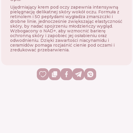
Ujędrniający krem pod oczy zapewnia intensywną
pielęgnację delikatnej skóry wokół oczu. Formuła z
retinolem i 50 peptydami wygładza zmarszczki i
drobne linie, jednocześnie zwiększając elastyczność
skóry, by nadać spojrzeniu młodzieńczy wygląd.
Wzbogacony o NAD+, aby wzmocnić barierę
ochronną skóry i zapobiec jej osłabieniu oraz
odwodnieniu. Dzięki zawartości niacynamidu i
ceramidów pomaga rozjaśnić cienie pod oczami i
zredukować przebarwienia.