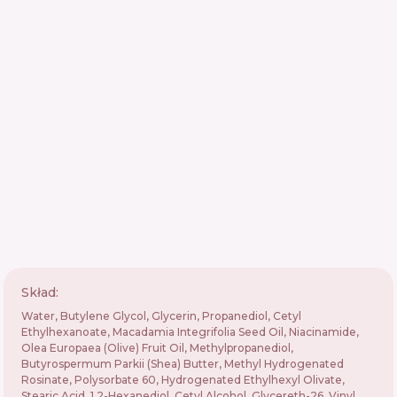
Skład:
Water, Butylene Glycol, Glycerin, Propanediol, Cetyl
Ethylhexanoate, Macadamia Integrifolia Seed Oil, Niacinamide,
Olea Europaea (Olive) Fruit Oil, Methylpropanediol,
Butyrospermum Parkii (Shea) Butter, Methyl Hydrogenated
Rosinate, Polysorbate 60, Hydrogenated Ethylhexyl Olivate,
Stearic Acid, 1,2-Hexanediol, Cetyl Alcohol, Glycereth-26, Vinyl