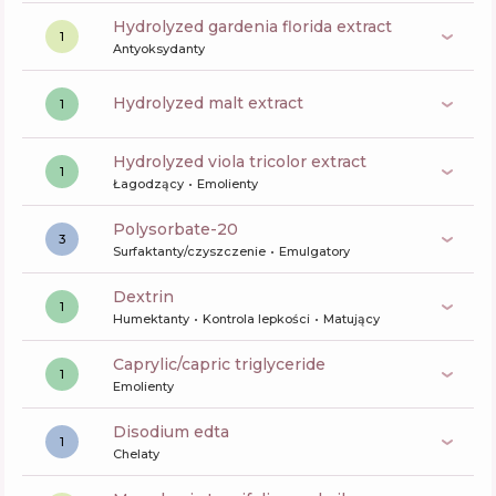
hydrolyzed gardenia florida extract
1
Antyoksydanty
hydrolyzed malt extract
1
hydrolyzed viola tricolor extract
1
Łagodzący
Emolienty
polysorbate-20
3
Surfaktanty/czyszczenie
Emulgatory
dextrin
1
Humektanty
Kontrola lepkości
Matujący
caprylic/capric triglyceride
1
Emolienty
disodium edta
1
Chelaty