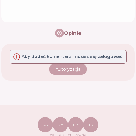
Opinie
Aby dodać komentarz, musisz się zalogować.
Autoryzacja
UA
DE
FR
TR
Wersja alternatywna