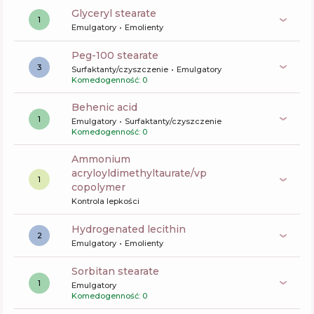
glyceryl stearate
1
Emulgatory
Emolienty
peg-100 stearate
3
Surfaktanty/czyszczenie
Emulgatory
Komedogenność: 0
behenic acid
1
Emulgatory
Surfaktanty/czyszczenie
Komedogenność: 0
ammonium
acryloyldimethyltaurate/vp
1
copolymer
Kontrola lepkości
hydrogenated lecithin
2
Emulgatory
Emolienty
sorbitan stearate
1
Emulgatory
Komedogenność: 0