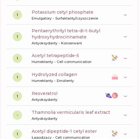
potassium cetyl phosphate
1
Emulgatory
Surfaktanty/czyszczenie
pentaerythrityl tetra-di-t-butyl
hydroxyhydrocinnamate
1
Antyoksydanty
Konserwant
acetyl tetrapeptide-5
1
Humektanty
Cell communication
hydrolyzed collagen
1
Humektanty
Emolienty
resveratrol
1
Antyoksydanty
thamnolia vermicularis leaf extract
-
Antyoksydanty
acetyl dipeptide-1 cetyl ester
1
Łagodzący
Cell communication