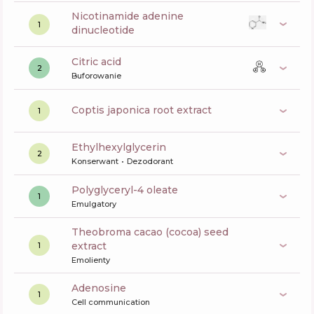
nicotinamide adenine
1
dinucleotide
citric acid
2
Buforowanie
coptis japonica root extract
1
ethylhexylglycerin
2
Konserwant
Dezodorant
polyglyceryl-4 oleate
1
Emulgatory
theobroma cacao (cocoa) seed
extract
1
Emolienty
Adenosine
1
Cell communication