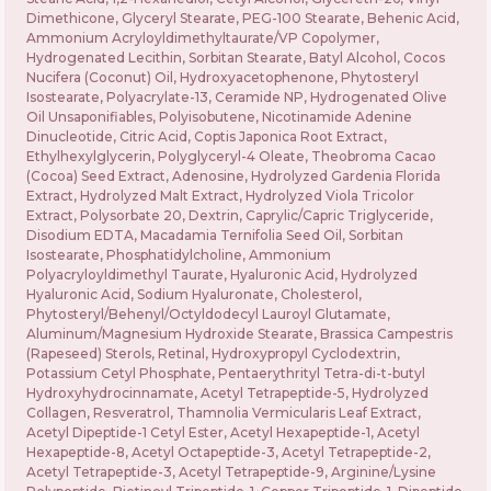
Dimethicone, Glyceryl Stearate, PEG-100 Stearate, Behenic Acid,
Ammonium Acryloyldimethyltaurate/VP Copolymer,
Hydrogenated Lecithin, Sorbitan Stearate, Batyl Alcohol, Cocos
Nucifera (Coconut) Oil, Hydroxyacetophenone, Phytosteryl
Isostearate, Polyacrylate-13, Ceramide NP, Hydrogenated Olive
Oil Unsaponifiables, Polyisobutene, Nicotinamide Adenine
Dinucleotide, Citric Acid, Coptis Japonica Root Extract,
Ethylhexylglycerin, Polyglyceryl-4 Oleate, Theobroma Cacao
(Cocoa) Seed Extract, Adenosine, Hydrolyzed Gardenia Florida
Extract, Hydrolyzed Malt Extract, Hydrolyzed Viola Tricolor
Extract, Polysorbate 20, Dextrin, Caprylic/Capric Triglyceride,
Disodium EDTA, Macadamia Ternifolia Seed Oil, Sorbitan
Isostearate, Phosphatidylcholine, Ammonium
Polyacryloyldimethyl Taurate, Hyaluronic Acid, Hydrolyzed
Hyaluronic Acid, Sodium Hyaluronate, Cholesterol,
Phytosteryl/Behenyl/Octyldodecyl Lauroyl Glutamate,
Aluminum/Magnesium Hydroxide Stearate, Brassica Campestris
(Rapeseed) Sterols, Retinal, Hydroxypropyl Cyclodextrin,
Potassium Cetyl Phosphate, Pentaerythrityl Tetra-di-t-butyl
Hydroxyhydrocinnamate, Acetyl Tetrapeptide-5, Hydrolyzed
Collagen, Resveratrol, Thamnolia Vermicularis Leaf Extract,
Acetyl Dipeptide-1 Cetyl Ester, Acetyl Hexapeptide-1, Acetyl
Hexapeptide-8, Acetyl Octapeptide-3, Acetyl Tetrapeptide-2,
Acetyl Tetrapeptide-3, Acetyl Tetrapeptide-9, Arginine/Lysine