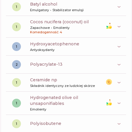
batyl alcohol
1
Emulgatory
Stabilizator emulsji
cocos nucifera (coconut) oil
1
Zapachowe
Emolienty
Komedogenność: 4
Hydroxyacetophenone
1
Antyoksydanty
polyacrylate-13
2
ceramide np
1
Składnik identyczny ze ludzkiej skórze
hydrogenated olive oil
unsaponifiables
1
Emolienty
polyisobutene
1