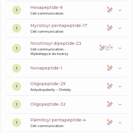
hexapeptide-9
1
Cell communication
myristoyl pentapeptide-17
1
Cell communication
nicotinoyl dipeptide-23
1
Cell communication
Wybielające do twarzy
nonapeptide-1
1
oligopeptide-29
1
Antyoksydanty
Chelaty
oligopeptide-32
1
palmitoyl pentapeptide-4
1
Cell communication