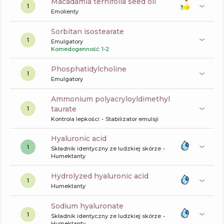
macadamia ternifolia seed oil
1
Emolienty
sorbitan isostearate
1
Emulgatory
Komedogenność: 1-2
phosphatidylcholine
1
Emulgatory
ammonium polyacryloyldimethyl
taurate
1
Kontrola lepkości
Stabilizator emulsji
hyaluronic acid
1
Składnik identyczny ze ludzkiej skórze
Humektanty
hydrolyzed hyaluronic acid
1
Humektanty
sodium hyaluronate
1
Składnik identyczny ze ludzkiej skórze
Humektanty