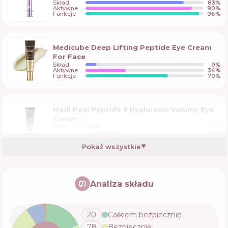
Skład
83
%
Aktywne
90
%
Funkcje
96
%
Medicube Deep Lifting Peptide Eye Cream
For Face
Skład
9
%
Aktywne
34
%
Funkcje
70
%
Medi Peel Peptide 9 Hyaluronic Volumy Eye
Cream
Skład
11
%
Aktywne
30
%
Funkcje
67
%
Pokaż wszystkie
▼
Arocell Wrinkle Soution Eye Cream
Analiza składu
Skład
9
%
Aktywne
35
%
Funkcje
60
%
20
Całkiem bezpiecznie
78
Bezpiecznie