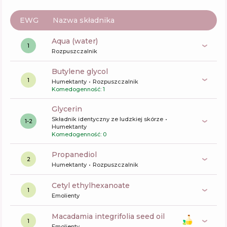
EWG
Nazwa składnika
aqua (water)
1
Rozpuszczalnik
butylene glycol
1
Humektanty
Rozpuszczalnik
Komedogenność: 1
glycerin
Składnik identyczny ze ludzkiej skórze
1-2
Humektanty
Komedogenność: 0
propanediol
2
Humektanty
Rozpuszczalnik
cetyl ethylhexanoate
1
Emolienty
macadamia integrifolia seed oil
1
Emolienty