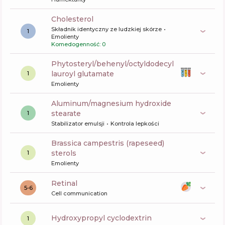
cholesterol
Składnik identyczny ze ludzkiej skórze
1
Emolienty
Komedogenność: 0
phytosteryl/behenyl/octyldodecyl
lauroyl glutamate
1
Emolienty
aluminum/magnesium hydroxide
stearate
1
Stabilizator emulsji
Kontrola lepkości
brassica campestris (rapeseed)
sterols
1
Emolienty
retinal
5-6
Cell communication
hydroxypropyl cyclodextrin
1