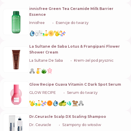
innisfree Green Tea Ceramide Milk Barrier
Essence
Innisfree
🇰🇷
Esencje do twarzy
La Sultane de Saba Lotus & Frangipani Flower
Shower Cream
La Sultane De Saba
🇫🇷
Krem-żel pod prysznic
Glow Recipe Guava Vitamin C Dark Spot Serum
GLOW RECIPE
🇺🇸
Serum do twarzy
Dr.Ceuracle Scalp DX Scaling Shampoo
Dr. Ceuracle
🇰🇷
Szampony do włosów