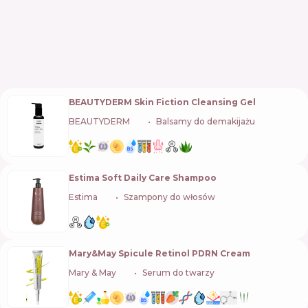
BEAUTYDERM Skin Fiction Cleansing Gel
BEAUTYDERM
🇺🇦
Balsamy do demakijażu
Estima Soft Daily Care Shampoo
Estima
🇵🇱
Szampony do włosów
Mary&May Spicule Retinol PDRN Cream
Mary & May
🇰🇷
Serum do twarzy