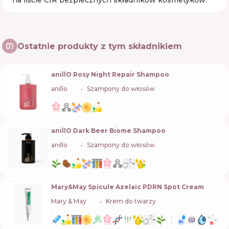
na liście CIR bezpiecznych składników kosmetyków.
Ostatnie produkty z tym składnikiem
anillO Rosy Night Repair Shampoo
anillo
🇰🇷
Szampony do włosów
anillO Dark Beer Biome Shampoo
anillo
🇰🇷
Szampony do włosów
Mary&May Spicule Azelaic PDRN Spot Cream
Mary & May
🇰🇷
Krem do twarzy