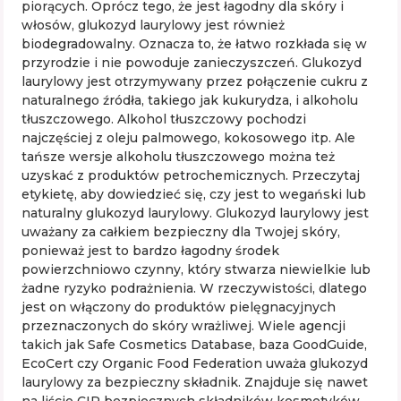
piorących. Oprócz tego, że jest łagodny dla skóry i
włosów, glukozyd laurylowy jest również
biodegradowalny. Oznacza to, że łatwo rozkłada się w
przyrodzie i nie powoduje zanieczyszczeń. Glukozyd
laurylowy jest otrzymywany przez połączenie cukru z
naturalnego źródła, takiego jak kukurydza, i alkoholu
tłuszczowego. Alkohol tłuszczowy pochodzi
najczęściej z oleju palmowego, kokosowego itp. Ale
tańsze wersje alkoholu tłuszczowego można też
uzyskać z produktów petrochemicznych. Przeczytaj
etykietę, aby dowiedzieć się, czy jest to wegański lub
naturalny glukozyd laurylowy. Glukozyd laurylowy jest
uważany za całkiem bezpieczny dla Twojej skóry,
ponieważ jest to bardzo łagodny środek
powierzchniowo czynny, który stwarza niewielkie lub
żadne ryzyko podrażnienia. W rzeczywistości, dlatego
jest on włączony do produktów pielęgnacyjnych
przeznaczonych do skóry wrażliwej. Wiele agencji
takich jak Safe Cosmetics Database, baza GoodGuide,
EcoCert czy Organic Food Federation uważa glukozyd
laurylowy za bezpieczny składnik. Znajduje się nawet