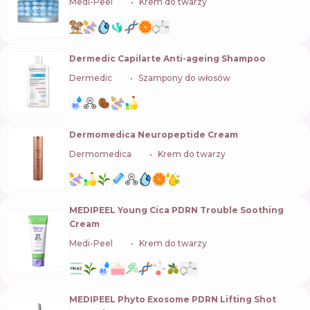
Medi-Peel
🇰🇷
Krem do twarzy
Dermedic Capilarte Anti-ageing Shampoo
Dermedic
🇵🇱
Szampony do włosów
Dermomedica Neuropeptide Cream
Dermomedica
🇵🇱
Krem do twarzy
MEDIPEEL Young Cica PDRN Trouble Soothing
Cream
Medi-Peel
🇰🇷
Krem do twarzy
MEDIPEEL Phyto Exosome PDRN Lifting Shot