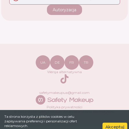
Autoryzacja
UA
DE
FR
TR
Wersja alternatywna
TikTok
safetymakeupua@gmail.com
Polityka prywatności
© 2022-
2026
SafetyMakeup.
Analizator składu kosmetyków
.
Ta strona korzysta z plików cookies w celu
zapisywania preferencji i personalizacji ofert
reklamowych.
Akceptuj