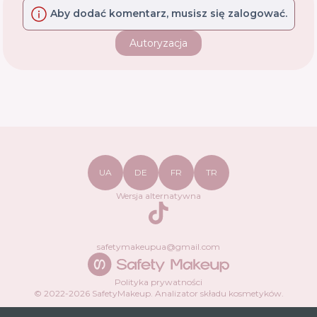
Aby dodać komentarz, musisz się zalogować.
Autoryzacja
UA
DE
FR
TR
Wersja alternatywna
TikTok
safetymakeupua@gmail.com
Polityka prywatności
© 2022-
2026
SafetyMakeup.
Analizator składu kosmetyków
.