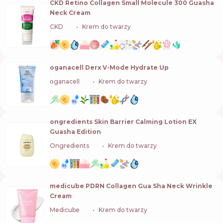
CKD Retino Collagen Small Molecule 300 Guasha
Neck Cream
CKD
🇰🇷
Krem do twarzy
oganacell Derx V-Mode Hydrate Up
oganacell
🇰🇷
Krem do twarzy
ongredients Skin Barrier Calming Lotion EX
Guasha Edition
Ongredients
🇰🇷
Krem do twarzy
medicube PDRN Collagen Gua Sha Neck Wrinkle
Cream
Medicube
🇰🇷
Krem do twarzy