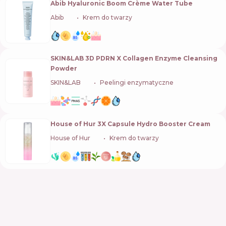
Abib Hyaluronic Boom Crème Water Tube
Abib
🇰🇷
Krem do twarzy
SKIN&LAB 3D PDRN X Collagen Enzyme Cleansing
Powder
SKIN&LAB
🇰🇷
Peelingi enzymatyczne
House of Hur 3X Capsule Hydro Booster Cream
House of Hur
🇰🇷
Krem do twarzy