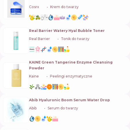
Cosrx
🇰🇷
Krem do twarzy
Real Barrier Watery Hyal Bubble Toner
Real Barrier
🇰🇷
Tonik do twarzy
KAINE Green Tangerine Enzyme Cleansing
Powder
Kaine
🇰🇷
Peelingi enzymatyczne
Abib Hyaluronic Boom Serum Water Drop
Abib
🇰🇷
Serum do twarzy