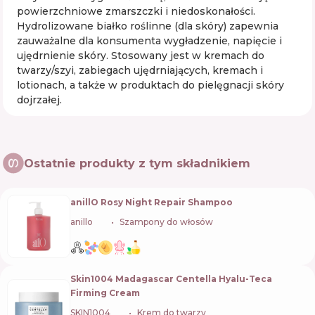
powierzchniowe zmarszczki i niedoskonałości.
Hydrolizowane białko roślinne (dla skóry) zapewnia
zauważalne dla konsumenta wygładzenie, napięcie i
ujędrnienie skóry. Stosowany jest w kremach do
twarzy/szyi, zabiegach ujędrniających, kremach i
lotionach, a także w produktach do pielęgnacji skóry
dojrzałej.
Ostatnie produkty z tym składnikiem
anillO Rosy Night Repair Shampoo
anillo
🇰🇷
Szampony do włosów
Skin1004 Madagascar Centella Hyalu-Teca
Firming Cream
SKIN1004
🇰🇷
Krem do twarzy