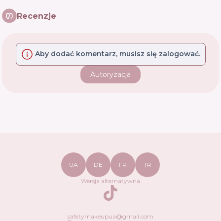
Recenzje
Aby dodać komentarz, musisz się zalogować.
Autoryzacja
UA
DE
FR
TR
Wersja alternatywna
TikTok
safetymakeupua@gmail.com