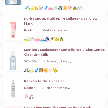
Purito SEOUL Multi PDRN Collagen Real Glow
Mask
Purito
🇰🇷
Maska do twarzy
SKIN1004 Madagascar Centella Hyalu-Cica Gentle
Cleansing Milk
SKIN1004
🇰🇷
Mleko do twarzy
Redken Acidic Ph Sealer
Redken
🇺🇸
Lakier do włosów
Coco & Eve Bond Therapy Pro Bond Mask