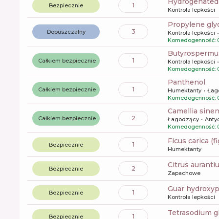
hydrogenated 
1
Bezpiecznie
Kontrola lepkości
propylene gly
3
Dopuszczalny
Kontrola lepkości
Komedogenność: 
butyrospermu
1
Całkiem bezpiecznie
Kontrola lepkości
Komedogenność: 
panthenol
1
Całkiem bezpiecznie
Humektanty
Łag
Komedogenność: 
camellia sinen
2
Całkiem bezpiecznie
Łagodzący
Anty
Komedogenność: 
ficus carica (f
1
Bezpiecznie
Humektanty
citrus aurant
2
Bezpiecznie
Zapachowe
guar hydroxy
1
Bezpiecznie
Kontrola lepkości
tetrasodium 
1
Bezpiecznie