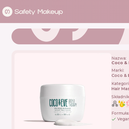
Nazwa:
Coco & 
Marki
:
Coco & 
Kategor
Hair Ma
Składni
Formuła
Vega