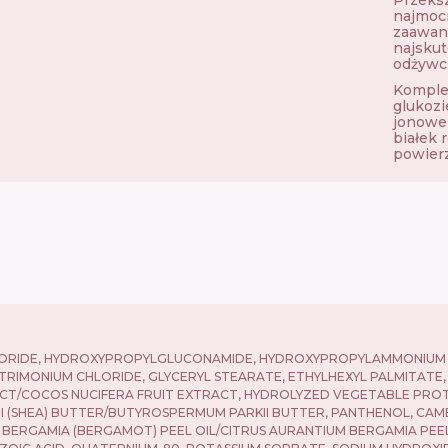
najmocni
zaawans
najskut
odżywc
Komple
glukoz
jonowe 
białek 
powierz
ORIDE, HYDROXYPROPYLGLUCONAMIDE, HYDROXYPROPYLAMMONIUM G
NTRIMONIUM CHLORIDE, GLYCERYL STEARATE, ETHYLHEXYL PALMITAT
CT/COCOS NUCIFERA FRUIT EXTRACT, HYDROLYZED VEGETABLE PROT
SHEA) BUTTER/BUTYROSPERMUM PARKII BUTTER, PANTHENOL, CAMELLIA
M BERGAMIA (BERGAMOT) PEEL OIL/CITRUS AURANTIUM BERGAMIA PE