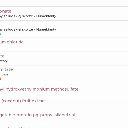
ronate
y ze ludzkiej skórze
Humektanty
y ze ludzkiej skórze
Humektanty
0
um chloride
ate
atory
lmitate
howe
4
thyl hydroxyethylmonium methosulfate
 (coconut) fruit extract
getable protein pg-propyl silanetriol