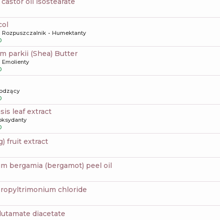
castor oil isostearate
col
Rozpuszczalnik
Humektanty
0
m parkii (Shea) Butter
Emolienty
0
odzący
0
sis leaf extract
oksydanty
0
ig) fruit extract
ium bergamia (bergamot) peel oil
propyltrimonium chloride
glutamate diacetate