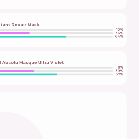
stant Repair Mask
10
%
36
%
64
%
 Absolu Masque Ultra Violet
11
%
39
%
57
%