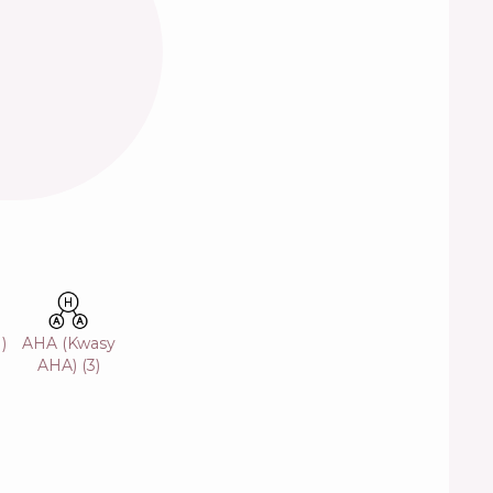
1
)
AHA (Kwasy
AHA)
(
3
)