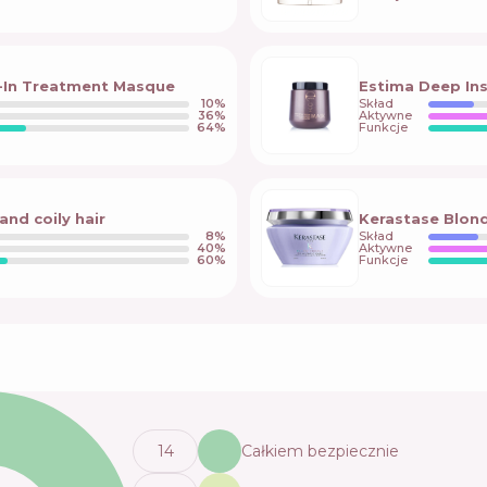
e-In Treatment Masque
Estima Deep In
10
%
Skład
36
%
Aktywne
64
%
Funkcje
nd coily hair
Kerastase Blond
8
%
Skład
40
%
Aktywne
60
%
Funkcje
14
Całkiem bezpiecznie