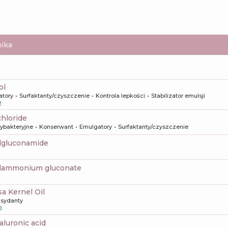
ika
ol
atory
Surfaktanty/czyszczenie
Kontrola lepkości
Stabilizator emulsji
2
chloride
tybakteryjne
Konserwant
Emulgatory
Surfaktanty/czyszczenie
ylgluconamide
ylammonium gluconate
sa Kernel Oil
ksydanty
0
aluronic acid