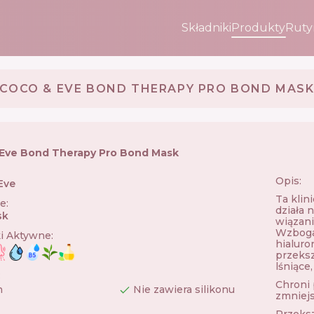
Składniki
Produkty
Ruty
COCO & EVE BOND THERAPY PRO BOND MAS
Eve Bond Therapy Pro Bond Mask
Opis:
Eve
🇺🇸
Ta klin
ie
:
działa 
sk
wiązani
Wzboga
ki Aktywne
:
hialuro
przeksz
lśniące,
:
Chroni 
n
Nie zawiera silikonu
zmniejs
Przeksz