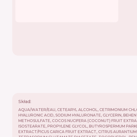
Skład:
AQUA/WATER/EAU, CETEARYL ALCOHOL, CETRIMONIUM CHL
HYALURONIC ACID, SODIUM HYALURONATE, GLYCERIN, BEHE
METHOSULFATE, COCOS NUCIFERA (COCONUT) FRUIT EXTRA
ISOSTEARATE, PROPYLENE GLYCOL, BUTYROSPERMUM PARKII (
EXTRACT/FICUS CARICA FRUIT EXTRACT, CITRUS AURANTIU