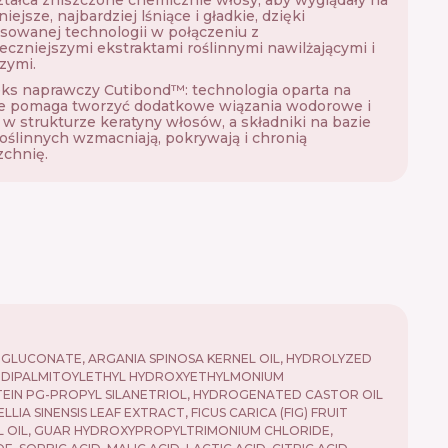
ejsze, najbardziej lśniące i gładkie, dzięki
owanej technologii w połączeniu z
eczniejszymi ekstraktami roślinnymi nawilżającymi i
zymi.
ks naprawczy Cutibond™: technologia oparta na
ie pomaga tworzyć dodatkowe wiązania wodorowe i
w strukturze keratyny włosów, a składniki na bazie
roślinnych wzmacniają, pokrywają i chronią
chnię.
LUCONATE, ARGANIA SPINOSA KERNEL OIL, HYDROLYZED
E, DIPALMITOYLETHYL HYDROXYETHYLMONIUM
EIN PG-PROPYL SILANETRIOL, HYDROGENATED CASTOR OIL
 SINENSIS LEAF EXTRACT, FICUS CARICA (FIG) FRUIT
EL OIL, GUAR HYDROXYPROPYLTRIMONIUM CHLORIDE,