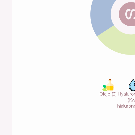
Oleje
(
3
)
Hyaluron
(Kw
hialuron