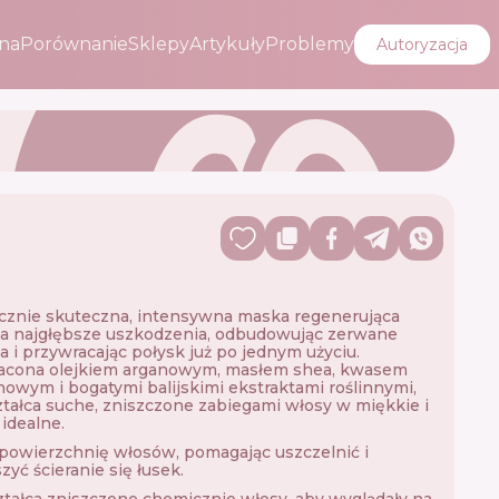
na
Porównanie
Sklepy
Artykuły
Problemy
Autoryzacja
K
icznie skuteczna, intensywna maska ​​regenerująca
na najgłębsze uszkodzenia, odbudowując zerwane
a i przywracając połysk już po jednym użyciu.
cona olejkiem arganowym, masłem shea, kwasem
nowym i bogatymi balijskimi ekstraktami roślinnymi,
tałca suche, zniszczone zabiegami włosy w miękkie i
 idealne.
powierzchnię włosów, pomagając uszczelnić i
zyć ścieranie się łusek.
tałca zniszczone chemicznie włosy, aby wyglądały na