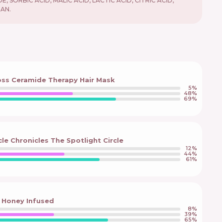
RBIC ACID, MALIC ACID, LACTIC ACID, CITRIC ACID,
AN.
oss Ceramide Therapy Hair Mask
5
%
48
%
69
%
le Chronicles The Spotlight Circle
12
%
44
%
61
%
 Honey Infused
8
%
39
%
65
%