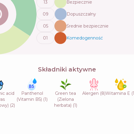
13
Bezpiecznie
0
9
Dopuszczalny
0
5
Średnie bezpiecznie
0
1
Komedogenność
💬
Składniki aktywne
ic acid
Panthenol
Green tea
Alergen
(
8
)
Witamina E
(
as
(Vitamin B5)
(
1
)
(Zielona
owy)
(
2
)
herbata)
(
1
)