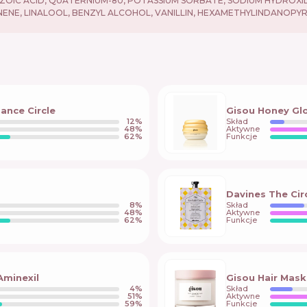
 ACID, QUATERNIUM-80, POTASSIUM SORBATE, SODIUM HYDROXIDE, SO
ENE, LINALOOL, BENZYL ALCOHOL, VANILLIN, HEXAMETHYLINDANOPYR
ance Circle
Gisou Honey Gl
12
%
Skład
48
%
Aktywne
62
%
Funkcje
Davines The Circ
8
%
Skład
48
%
Aktywne
62
%
Funkcje
 Aminexil
Gisou Hair Mask
4
%
Skład
51
%
Aktywne
59
%
Funkcje