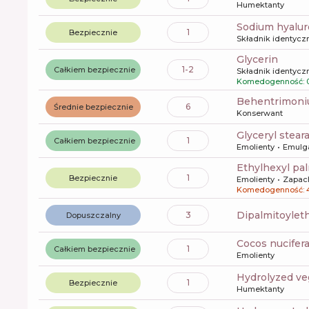
Humektanty
sodium hyalu
1
Bezpiecznie
Składnik identyczn
glycerin
1-2
Całkiem bezpiecznie
Składnik identyczn
Komedogenność: 
behentrimoni
6
Średnie bezpiecznie
Konserwant
glyceryl stear
1
Całkiem bezpiecznie
Emolienty
Emulg
ethylhexyl pa
1
Bezpiecznie
Emolienty
Zapac
Komedogenność: 
dipalmitoyle
3
Dopuszczalny
cocos nucifera
1
Całkiem bezpiecznie
Emolienty
hydrolyzed ve
1
Bezpiecznie
Humektanty