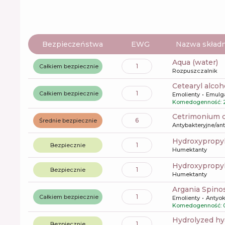
Bezpieczeństwa
EWG
Nazwa składn
aqua (water)
1
Całkiem bezpiecznie
Rozpuszczalnik
cetearyl alcoh
1
Całkiem bezpiecznie
Emolienty
Emulg
Komedogenność: 
cetrimonium 
6
Średnie bezpiecznie
Antybakteryjne/an
hydroxyprop
1
Bezpiecznie
Humektanty
hydroxyprop
1
Bezpiecznie
Humektanty
Argania Spino
1
Całkiem bezpiecznie
Emolienty
Antyo
Komedogenność: 
hydrolyzed hy
1
Bezpiecznie