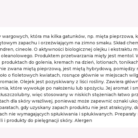
ny wargowych, która ma kilka gatunków, np. mięta pieprzowa, k
iętowym zapachu i orzeźwiającym na zimno smaku. Skład chemi
andren, cineole. O aktywności biologicznej olejku i ekstrakt
 oleanolowego. Produktem przetwarzania mięty jest mentol. W
produktach do golenia, kremach na dzień, lotionach, tonikach
cznie zwana miętą pieprzową, jest miętą hybrydową, pomiędzy
ło o fioletowych kwiatach, rosnące głównie w miejscach wilgo
romacie. Olejek jest pozyskiwany z liści rośliny. Zawiera głów
nia, które wywołuje po nałożeniu lub spożyciu. Jej aromat i 
t tłuszczolubny, więc stosowany w niskich stężeniach łatwo pr
tach dla skóry wrażliwej, ponieważ może zapewnić oznaki uk
aratach, gdy uzyskany zapach produktu nie jest atrakcyjny, 
tach nie wymagających spłukiwania i spłukiwanych. Preparaty 
i i produkty do pielęgnacji skóry. Alergen