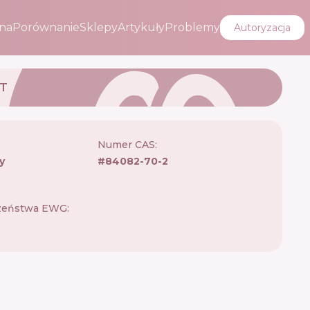
na
Porównanie
Sklepy
Artykuły
Problemy
Autoryzacja
CT
:
Numer CAS:
y
#
84082-70-2
zeństwa EWG: