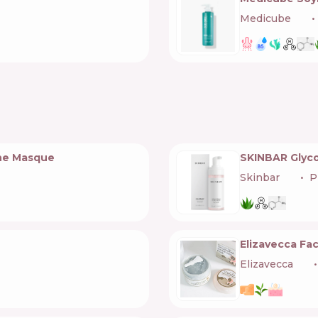
Medicube
🇰🇷
cne Masque
SKINBAR Glyco
Skinbar
🇺🇦
P
Elizavecca Fa
Elizavecca
🇰🇷