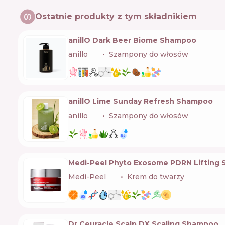
Ostatnie produkty z tym składnikiem
anillO Dark Beer Biome Shampoo
anillo
🇰🇷
Szampony do włosów
anillO Lime Sunday Refresh Shampoo
anillo
🇰🇷
Szampony do włosów
Medi-Peel Phyto Exosome PDRN Lifting 
Medi-Peel
🇰🇷
Krem do twarzy
Dr.Ceuracle Scalp DX Scaling Shampoo