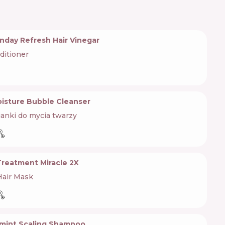
unday Refresh Hair Vinegar
ditioner
oisture Bubble Cleanser
ianki do mycia twarzy
reatment Miracle 2X
Hair Mask
mint Scaling Shampoo