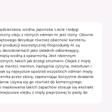
ędzierzawa, wodna, japońska. Liście i łodygi
czny oleju z różnych odmian M. jest różny. Główne
u miętowego decyduje również obecność karotenu,
 produkcji kosmetycznej fitoprodukty M. są
, dezodorantach jako składnik odświeżający,
 miętą wodną a spearmintą. Jest rdzennym
tnych, takich jak brzegi strumieni. Olejek z mięty
nie mentol, menton, następnie cytrynę, metofuran i
smak są najwyższe spośród wszystkich odmian mięty.
zenika przez skórę, zapewniając korzystne działanie.
ojenia. Używa się go również do komercyjnego
do maskowania takich zapachów stosuje się ekstrakt
miejscowe olejku z mięty pieprzowej to pasty do