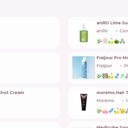
anillO Lime S
anillo
🇰🇷
Con
Fraijour Pro M
Fraijour
🇰🇷
P
Shot Cream
moremo Hair T
Moremo
🇰🇷
Medicube Soy