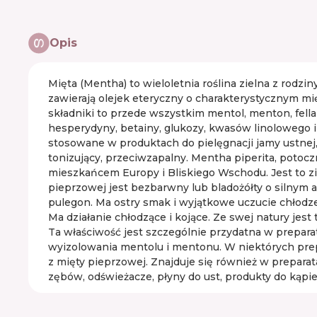
Opis
Mięta (Mentha) to wieloletnia roślina zielna z rodzi
zawierają olejek eteryczny o charakterystycznym m
składniki to przede wszystkim mentol, menton, fell
hesperydyny, betainy, glukozy, kwasów linolowego i
stosowane w produktach do pielęgnacji jamy ustnej, 
tonizujący, przeciwzapalny. Mentha piperita, poto
mieszkańcem Europy i Bliskiego Wschodu. Jest to zio
pieprzowej jest bezbarwny lub bladożółty o silnym a
pulegon. Ma ostry smak i wyjątkowe uczucie chłodze
Ma działanie chłodzące i kojące. Ze swej natury jes
Ta właściwość jest szczególnie przydatna w prepara
wyizolowania mentolu i mentonu. W niektórych prep
z mięty pieprzowej. Znajduje się również w prepara
zębów, odświeżacze, płyny do ust, produkty do kąpiel