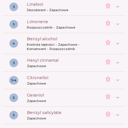
linalool
3
Dezodorant
Zapachowe
limonene
5
Rozpuszczalnik
Zapachowe
benzyl alcohol
4
Kontrola lepkości
Zapachowe
Konserwant
Rozpuszczalnik
hexyl cinnamal
3
Zapachowe
citronellol
3-4
Zapachowe
geraniol
5
Zapachowe
benzyl salicylate
5
Zapachowe