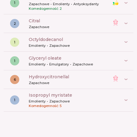
1
Zapachowe
Emolienty
Antyoksydanty
Komedogenność: 2
citral
2
Zapachowe
octyldodecanol
1
Emolienty
Zapachowe
glyceryl oleate
1
Emolienty
Emulgatory
Zapachowe
hydroxycitronellal
6
Zapachowe
isopropyl myristate
1
Emolienty
Zapachowe
Komedogenność: 5