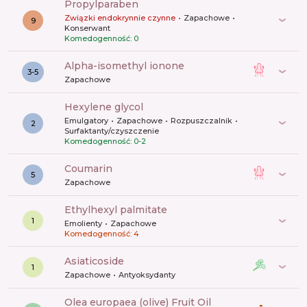
propylparaben
Związki endokrynnie czynne
Zapachowe
9
Konserwant
Komedogenność: 0
alpha-isomethyl ionone
3-5
Zapachowe
hexylene glycol
Emulgatory
Zapachowe
Rozpuszczalnik
2
Surfaktanty/czyszczenie
Komedogenność: 0-2
coumarin
5
Zapachowe
ethylhexyl palmitate
1
Emolienty
Zapachowe
Komedogenność: 4
asiaticoside
1
Zapachowe
Antyoksydanty
olea europaea (olive) Fruit Oil