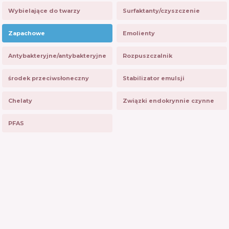
Wybielające do twarzy
Surfaktanty/czyszczenie
Zapachowe
Emolienty
Antybakteryjne/antybakteryjne
Rozpuszczalnik
środek przeciwsłoneczny
Stabilizator emulsji
Chelaty
Związki endokrynnie czynne
PFAS