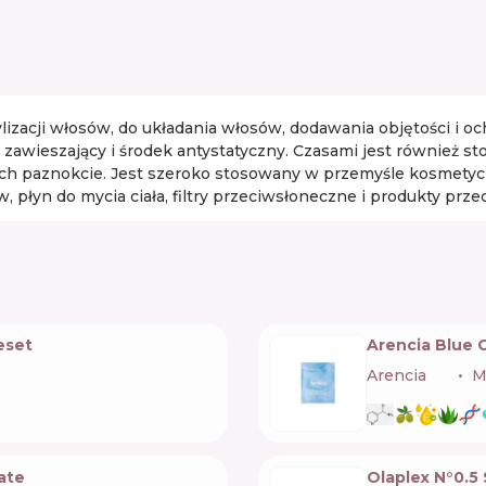
izacji włosów, do układania włosów, dodawania objętości i och
 zawieszający i środek antystatyczny. Czasami jest również s
ch paznokcie. Jest szeroko stosowany w przemyśle kosmetycz
ów, płyn do mycia ciała, filtry przeciwsłoneczne i produkty prz
eset
Arencia Blue 
Arencia
🇰🇷
M
ate
Olaplex N°0.5