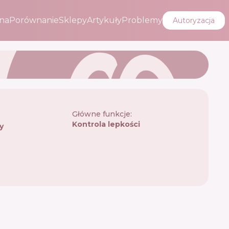
na
Porównanie
Sklepy
Artykuły
Problemy
Autoryzacja
:
Główne funkcje:
Kontrola lepkości
y