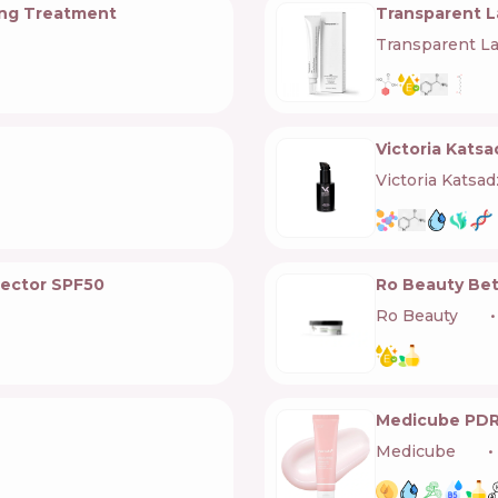
ing Treatment
Transparent L
Transparent L
Victoria Kats
Victoria Katsa
tector SPF50
Ro Beauty Bet
Ro Beauty
🇺🇦
Medicube PDRN
Medicube
🇰🇷