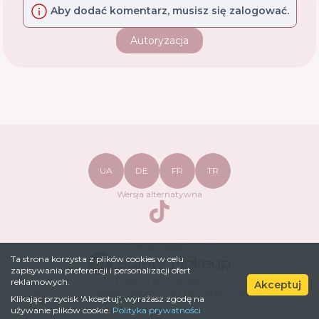
Aby dodać komentarz, musisz się zalogować.
Autoryzacja
UA
DE
FR
TR
Wersja alternatywna
TikTok
safetymakeupua@gmail.com
Ta strona korzysta z plików cookies w celu
zapisywania preferencji i personalizacji ofert
Polityka prywatności
reklamowych.
Akceptuj
© 2022-
2026
SafetyMakeup.
Analizator składu kosmetyków
.
Klikając przycisk 'Akceptuj', wyrażasz zgodę na
używanie plików cookie.
Polityka prywatności