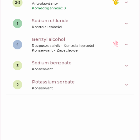
2-3
Antyoksydanty
Komedogenność: 0
sodium chloride
1
Kontrola lepkości
benzyl alcohol
4
Rozpuszczalnik
Kontrola lepkości
Konserwant
Zapachowe
sodium benzoate
3
Konserwant
potassium sorbate
2
Konserwant