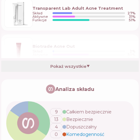
Transparent Lab Adult Acne Treatment
Skład
27
%
Aktywne
31
%
Funkcje
51
%
Biotrade Acne Out
Skład
2
%
Aktywne
50
%
Funkcje
40
%
Pokaż wszystkie
▼
Kodi Professional Anti-Acne Cream
Analiza składu
Skład
6
%
Aktywne
45
%
Funkcje
43
%
9
Całkiem bezpiecznie
13
Bezpiecznie
Dr. Althea Melaclear Cream
4
Dopuszczalny
Skład
8
%
Aktywne
28
%
0
Komedogenność
💬
Funkcje
61
%