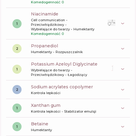
Komedogenność: 0
niacinamide
Cell communication
1
Przeciwtrądzikowy
Wybielające do twarzy
Humektanty
Komedogenność: 0
propanediol
2
Humektanty
Rozpuszczalnik
Potassium Azeloyl Diglycinate
1
Wybielające do twarzy
Przeciwtrądzikowy
Łagodzący
sodium acrylates copolymer
2
Kontrola lepkości
xanthan gum
1
Kontrola lepkości
Stabilizator emulsji
betaine
1
Humektanty