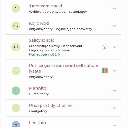
tranexamic acid
1
Wybielające do twarzy
Łagodzący
Kojic Acid
6-7
Antyoksydanty
Wybielające do twarzy
salicylic acid
Przeciwtrądzikowy
Konserwant
1-3
Łagodzący
Złuszczanie
Komedogenność: 0
punica granatum seed cell culture
lysate
1
Antyoksydanty
mannitol
1
Humektanty
phosphatidylcholine
1
Emulgatory
lecithin
2