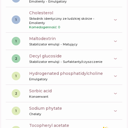
Emolienty
Emulgatory
cholesterol
Składnik identyczny ze ludzkiej skórze
1
Emolienty
Komedogenność: 0
maltodextrin
1
Stabilizator emulsji
Matujący
decyl glucoside
2
Stabilizator emulsji
Surfaktanty/czyszczenie
hydrogenated phosphatidylcholine
1
Emulgatory
sorbic acid
2
Konserwant
sodium phytate
1
Chelaty
tocopheryl acetate