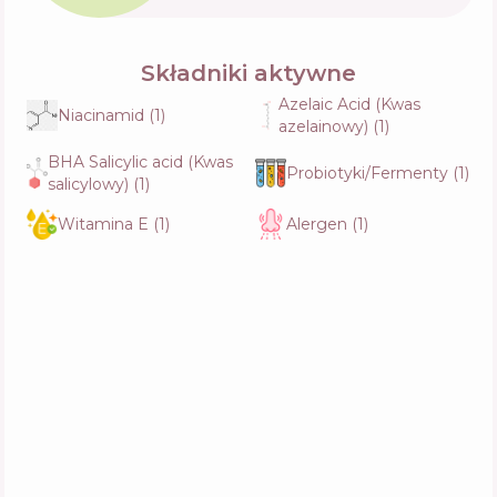
Składniki aktywne
Azelaic Acid (Kwas
Niacinamid
(
1
)
azelainowy)
(
1
)
BHA Salicylic acid (Kwas
Probiotyki/Fermenty
(
1
)
salicylowy)
(
1
)
Witamina E
(
1
)
Alergen
(
1
)