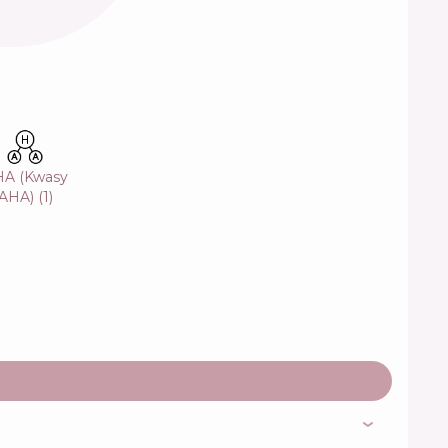
A (Kwasy
AHA)
(
1
)