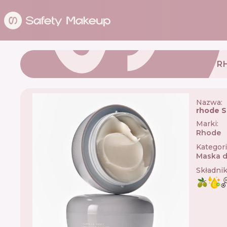
R
Nazwa:
rhode S
Marki
:
Rhode

Kategor
Maska d
Składni