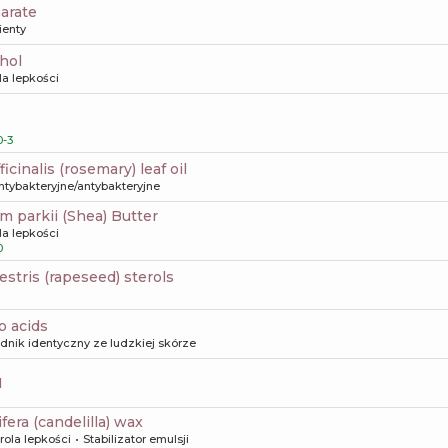
earate
ienty
ohol
la lepkości
-3
icinalis (rosemary) leaf oil
ntybakteryjne/antybakteryjne
m parkii (Shea) Butter
la lepkości
0
estris (rapeseed) sterols
o acids
dnik identyczny ze ludzkiej skórze
1
ifera (candelilla) wax
rola lepkości
Stabilizator emulsji