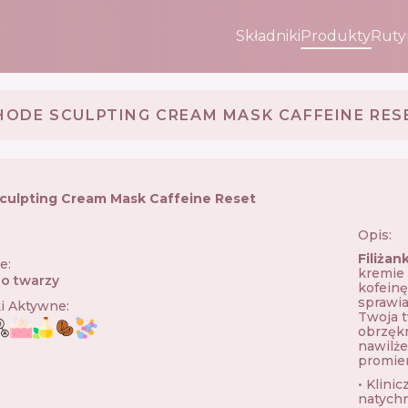
Składniki
Produkty
Ruty
HODE SCULPTING CREAM MASK CAFFEINE RES
culpting Cream Mask Caffeine Reset
Opis:
🇸
Filiżan
ie
:
kremie 
o twarzy
kofeinę
sprawia
ki Aktywne
:
Twoja t
obrzękn
nawilże
promie
• Klini
natychm