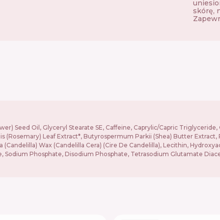
uniesio
skórę, 
Zapewni
r) Seed Oil, Glyceryl Stearate SE, Caffeine, Caprylic/Capric Triglyceride
alis (Rosemary) Leaf Extract*, Butyrospermum Parkii (Shea) Butter Extract
 (Candelilla) Wax (Candelilla Cera) (Cire De Candelilla), Lecithin, Hydroxy
rate, Sodium Phosphate, Disodium Phosphate, Tetrasodium Glutamate Diace