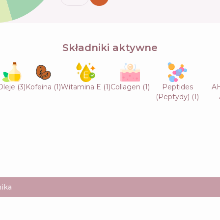
Składniki aktywne
Oleje
(
3
)
Kofeina
(
1
)
Witamina E
(
1
)
Collagen
(
1
)
Peptides
AH
(Peptydy)
(
1
)
ika