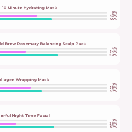
p 10 MInute Hydrating Mask
8
%
43
%
55
%
ld Brew Rosemary Balancing Scalp Pack
4
%
34
%
60
%
Collagen Wrapping Mask
3
%
38
%
47
%
rful Night Time Facial
3
%
26
%
57
%