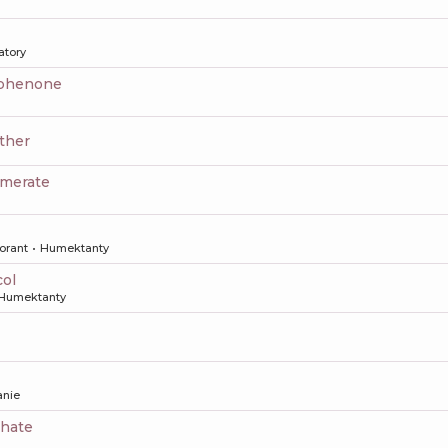
atory
ophenone
ether
omerate
orant
Humektanty
col
Humektanty
anie
phate