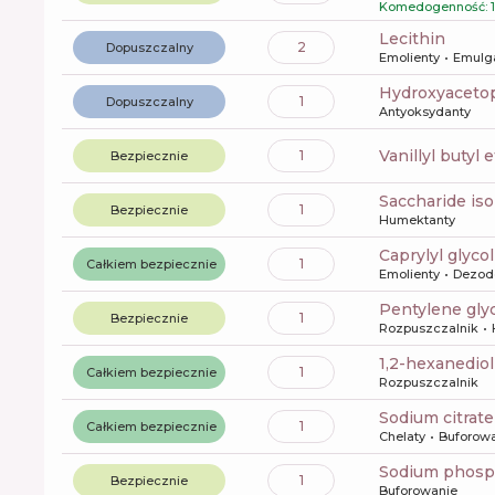
Komedogenność: 1
lecithin
2
Dopuszczalny
Emolienty
Emulg
Hydroxyacet
1
Dopuszczalny
Antyoksydanty
vanillyl butyl 
1
Bezpiecznie
saccharide is
1
Bezpiecznie
Humektanty
caprylyl glycol
1
Całkiem bezpiecznie
Emolienty
Dezod
pentylene gly
1
Bezpiecznie
Rozpuszczalnik
1,2-hexanediol
1
Całkiem bezpiecznie
Rozpuszczalnik
sodium citrate
1
Całkiem bezpiecznie
Chelaty
Buforow
sodium phos
1
Bezpiecznie
Buforowanie