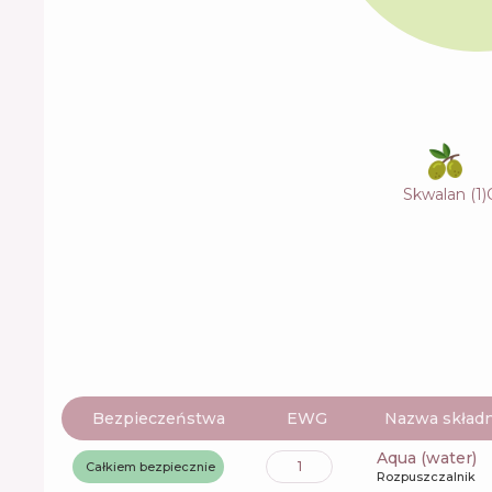
Skwalan
(
1
)
Bezpieczeństwa
EWG
Nazwa składn
aqua (water)
1
Całkiem bezpiecznie
Rozpuszczalnik