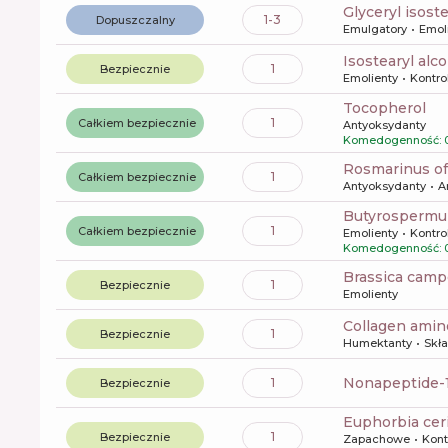
glyceryl isost
1-3
Dopuszczalny
Emulgatory
Emol
isostearyl alc
1
Bezpiecznie
Emolienty
Kontro
tocopherol
1
Całkiem bezpiecznie
Antyoksydanty
Komedogenność: 0
rosmarinus off
1
Całkiem bezpiecznie
Antyoksydanty
A
butyrospermu
1
Całkiem bezpiecznie
Emolienty
Kontro
Komedogenność: 
brassica camp
1
Bezpiecznie
Emolienty
collagen amin
1
Bezpiecznie
Humektanty
Skła
nonapeptide-
1
Bezpiecznie
euphorbia cer
1
Bezpiecznie
Zapachowe
Kont