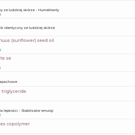
y ze ludzkiej skórze
Humektanty
0
ik identyczny ze ludzkiej skórze
nnuus (sunflower) seed oil
0
ate se
3
apachowe
c triglyceride
la lepkości
Stabilizator emulsji
2
ates copolymer