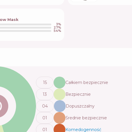
low Mask
3
%
27
%
54
%
15
Całkiem bezpiecznie
13
Bezpiecznie
0
4
Dopuszczalny
0
1
Średnie bezpiecznie
0
1
Komedogenność
💬