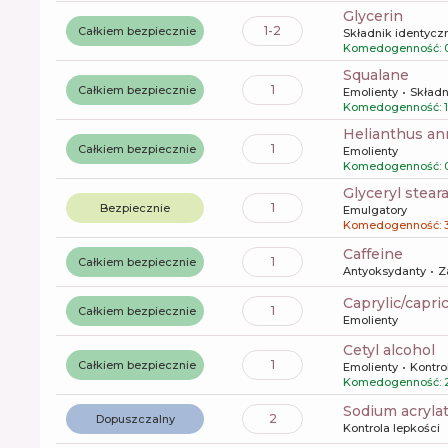
glycerin
1-2
Całkiem bezpiecznie
Składnik identyczn
Komedogenność: 
squalane
1
Całkiem bezpiecznie
Emolienty
Składn
Komedogenność: 1
helianthus a
1
Całkiem bezpiecznie
Emolienty
Komedogenność: 
glyceryl stear
1
Bezpiecznie
Emulgatory
Komedogenność: 
caffeine
1
Całkiem bezpiecznie
Antyoksydanty
Z
caprylic/capri
1
Całkiem bezpiecznie
Emolienty
cetyl alcohol
1
Całkiem bezpiecznie
Emolienty
Kontro
Komedogenność: 
sodium acryl
2
Dopuszczalny
Kontrola lepkości