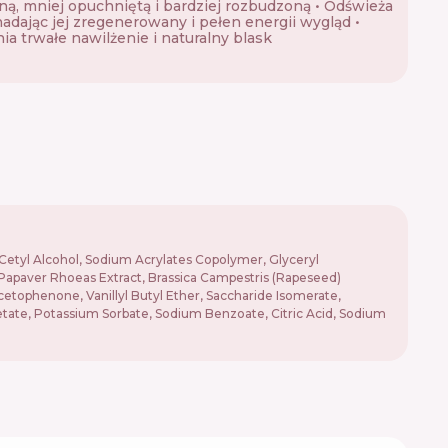
ną, mniej opuchniętą i bardziej rozbudzoną • Odświeża
nadając jej zregenerowany i pełen energii wygląd •
a trwałe nawilżenie i naturalny blask
, Cetyl Alcohol, Sodium Acrylates Copolymer, Glyceryl
, Papaver Rhoeas Extract, Brassica Campestris (Rapeseed)
acetophenone, Vanillyl Butyl Ether, Saccharide Isomerate,
tate, Potassium Sorbate, Sodium Benzoate, Citric Acid, Sodium