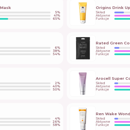
h Mask
Origins Drink U
5
%
Skład
41
%
Aktywne
65
%
Funkcje
Rated Green Co
6
%
Skład
38
%
Aktywne
54
%
Funkcje
Arocell Super 
2
%
Skład
40
%
Aktywne
50
%
Funkcje
Ren Wake Wonde
4
%
Skład
26
%
Aktywne
58
%
Funkcje