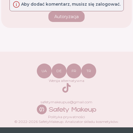
Aby dodać komentarz, musisz się zalogować.
Autoryzacja
UA
DE
FR
TR
Wersja alternatywna
TikTok
safetymakeupua@gmail.com
Polityka prywatności
© 2022-
2026
SafetyMakeup.
Analizator składu kosmetyków
.