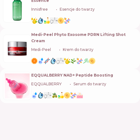
Essence
Innisfree
🇰🇷
Esencje do twarzy
Medi-Peel Phyto Exosome PDRN Lifting Shot
Cream
Medi-Peel
🇰🇷
Krem do twarzy
EQQUALBERRY NAD+ Peptide Boosting
EQQUALBERRY
🇰🇷
Serum do twarzy