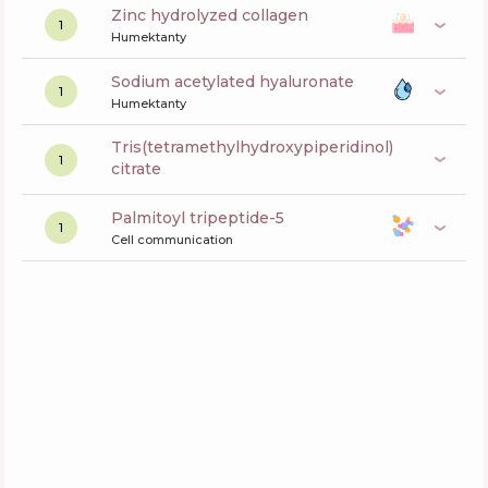
zinc hydrolyzed collagen
1
Humektanty
sodium acetylated hyaluronate
1
Humektanty
tris(tetramethylhydroxypiperidinol)
1
citrate
palmitoyl tripeptide-5
1
Cell communication