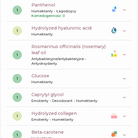
panthenol
1
Humektanty
Łagodzący
Komedogenność: 0
hydrolyzed hyaluronic acid
1
Humektanty
rosmarinus officinalis (rosemary)
leaf oil
1
Antybakteryjne/antybakteryjne
Antyoksydanty
glucose
1
Humektanty
caprylyl glycol
1
Emolienty
Dezodorant
Humektanty
hydrolyzed collagen
1
Emolienty
Humektanty
beta-carotene
1