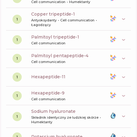
Cell communication
Humektanty
copper tripeptide-1
1
Antyoksydanty
Cell communication
Łagodzący
palmitoyl tripeptide-1
1
Cell communication
palmitoyl pentapeptide-4
1
Cell communication
hexapeptide-11
1
hexapeptide-9
1
Cell communication
sodium hyaluronate
1
Składnik identyczny ze ludzkiej skórze
Humektanty
potassium hyaluronate