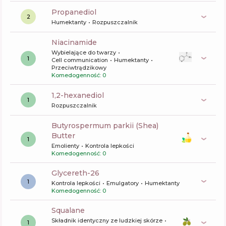
propanediol
2
Humektanty
Rozpuszczalnik
niacinamide
Wybielające do twarzy
1
Cell communication
Humektanty
Przeciwtrądzikowy
Komedogenność: 0
1,2-hexanediol
1
Rozpuszczalnik
butyrospermum parkii (Shea)
Butter
1
Emolienty
Kontrola lepkości
Komedogenność: 0
glycereth-26
1
Kontrola lepkości
Emulgatory
Humektanty
Komedogenność: 0
squalane
Składnik identyczny ze ludzkiej skórze
1