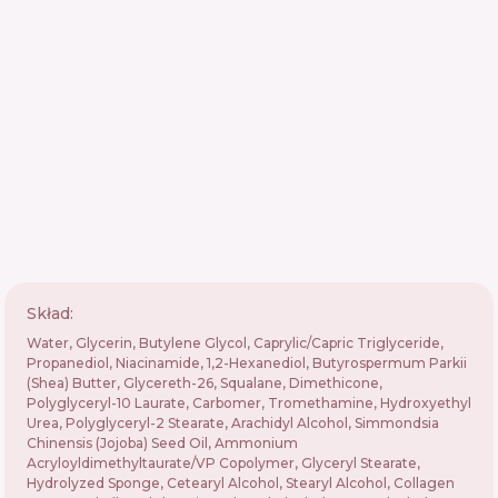
Skład:
Water, Glycerin, Butylene Glycol, Caprylic/Capric Triglyceride,
Propanediol, Niacinamide, 1,2-Hexanediol, Butyrospermum Parkii
(Shea) Butter, Glycereth-26, Squalane, Dimethicone,
Polyglyceryl-10 Laurate, Carbomer, Tromethamine, Hydroxyethyl
Urea, Polyglyceryl-2 Stearate, Arachidyl Alcohol, Simmondsia
Chinensis (Jojoba) Seed Oil, Ammonium
Acryloyldimethyltaurate/VP Copolymer, Glyceryl Stearate,
Hydrolyzed Sponge, Cetearyl Alcohol, Stearyl Alcohol, Collagen