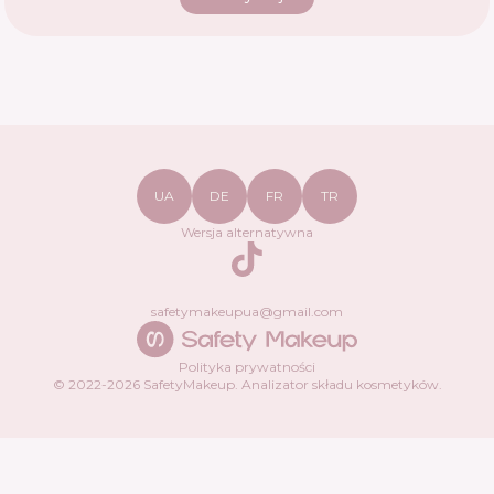
UA
DE
FR
TR
Wersja alternatywna
TikTok
safetymakeupua@gmail.com
Polityka prywatności
© 2022-
2026
SafetyMakeup.
Analizator składu kosmetyków
.