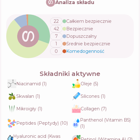
Analiza składu
Skład
39
%
Aktywne
48
%
Funkcje
79
%
22
Całkiem bezpiecznie
42
Bezpiecznie
Medi-Peel Melanon X Drop Gel Cream
7
Dopuszczalny
Skład
31
%
1
Średnie bezpiecznie
Aktywne
54
%
Funkcje
72
%
0
Komedogenność
💬
Medi-Peel Phyto CICA-Nol B5 Calming Drop
Składniki aktywne
Gel Cream
Skład
34
%
Niacinamid
(
1
)
Oleje
(
5
)
Aktywne
43
%
Funkcje
76
%
Skwalan
(
1
)
Silicones
(
1
)
Mikroigły
(
1
)
Collagen
(
7
)
VT Rice Ceramide Capsule Cream
Skład
33
%
Panthenol (Vitamin B5)
Aktywne
43
%
Peptides (Peptydy)
(
10
)
Funkcje
76
%
(
1
)
Hyaluronic acid (Kwas
Retinol (Witamina A)
(
2
)