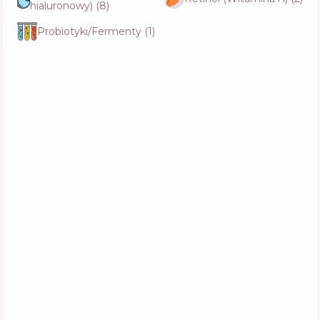
hialuronowy)
(
8
)
Centellian24 Madeca Mela Capture Ampoule
Capsule Cream
Probiotyki/Fermenty
(
1
)
Skład
20
%
Aktywne
56
%
Funkcje
73
%
Round Lab Vita Niacinamide Glow Capsule
Cream
Skład
29
%
Aktywne
46
%
Funkcje
76
%
LA PIANTA Stem Cell Water Glow Cream
Skład
18
%
Aktywne
59
%
Funkcje
69
%