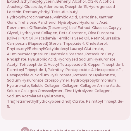
Extract, Ethylhexylglycerin, Behenyl Alcohol, C12-16 Alcohols,
Arachidyl Glucoside, Adenosine, Dipeptide-15, Hydrogenated
Lecithin, Pentaerythrityl Tetra-di-t-butyl
Hydroxyhydrocinnamate, Palmitic Acid, Carnosine, Xanthan
Gum, Trehalose, Panthenol, Hydrolyzed Hyaluronic Acid,
Rosmarinus Officinalis (Rosemary) Leaf Extract, Glucose, Caprylyl
Glycol, Hydrolyzed Collagen, Beta-Carotene, Olea Europaea
(Olive) Fruit Oil, Macadamia Ternifolia Seed Oil, Retinol, Brassica
Campestris (Rapeseed) Sterols, Tripeptide-1, Cholesterol,
Phytosteryl/Behenyl/Octyldodecyl Lauroyl Glutamate,
Aluminum/Magnesium Hydroxide Stearate, Potassium Cetyl
Phosphate, Hyaluronic Acid, Hydrolyzed Sodium Hyaluronate,
Acetyl Tetrapeptide-2, Acetyl Tetrapeptide-5, Copper Tripeptide-1,
Palmitoyl Tripeptide-1, Palmitoyl Pentapeptide-4, Hexapeptide-11,
Hexapeptide-9, Sodium Hyaluronate, Potassium Hyaluronate,
Sodium Hyaluronate Crosspolymer, Hydroxypropyltrimonium
Hyaluronate, Soluble Collagen, Collagen, Collagen Amino Acids,
Soluble Collagen Crosspolymer, Zinc Hydrolyzed Collagen,
Sodium Acetylated Hyaluronate,
Tris(Tetramethylhydroxypiperidinol) Citrate, Palmitoyl Tripeptide-
5.