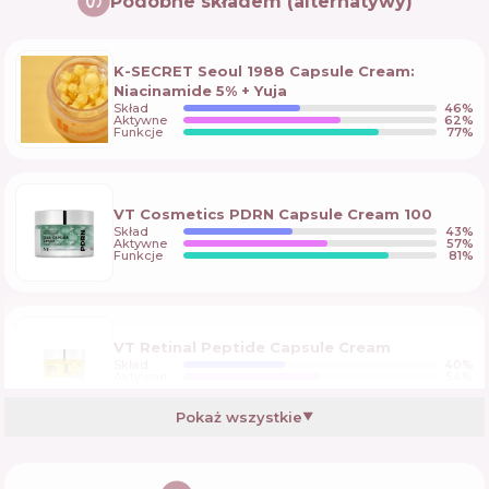
Podobne składem (alternatywy)
K-SECRET Seoul 1988 Capsule Cream:
Niacinamide 5% + Yuja
Skład
46
%
Aktywne
62
%
Funkcje
77
%
VT Cosmetics PDRN Capsule Cream 100
Skład
43
%
Aktywne
57
%
Funkcje
81
%
VT Retinal Peptide Capsule Cream
Skład
40
%
Aktywne
54
%
Funkcje
78
%
Pokaż wszystkie
▼
VT Azelaic Acid Care Capsule Cream