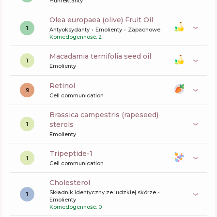
Humektanty
olea europaea (olive) Fruit Oil
1
Antyoksydanty
Emolienty
Zapachowe
Komedogenność: 2
macadamia ternifolia seed oil
1
Emolienty
retinol
9
Cell communication
brassica campestris (rapeseed)
sterols
1
Emolienty
tripeptide-1
1
Cell communication
cholesterol
Składnik identyczny ze ludzkiej skórze
1
Emolienty
Komedogenność: 0