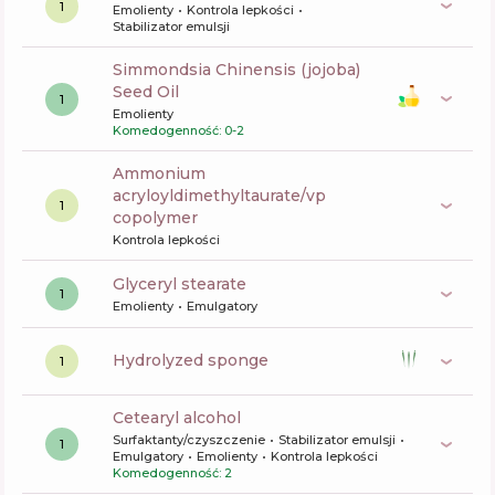
1
Emolienty
Kontrola lepkości
Stabilizator emulsji
Simmondsia Chinensis (jojoba)
Seed Oil
1
Emolienty
Komedogenność: 0-2
ammonium
acryloyldimethyltaurate/vp
1
copolymer
Kontrola lepkości
glyceryl stearate
1
Emolienty
Emulgatory
hydrolyzed sponge
1
cetearyl alcohol
Surfaktanty/czyszczenie
Stabilizator emulsji
1
Emulgatory
Emolienty
Kontrola lepkości
Komedogenność: 2