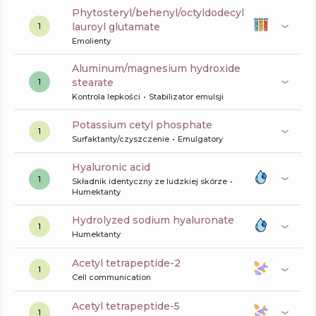
phytosteryl/behenyl/octyldodecyl
lauroyl glutamate
1
Emolienty
aluminum/magnesium hydroxide
stearate
1
Kontrola lepkości
Stabilizator emulsji
potassium cetyl phosphate
1
Surfaktanty/czyszczenie
Emulgatory
hyaluronic acid
1
Składnik identyczny ze ludzkiej skórze
Humektanty
hydrolyzed sodium hyaluronate
1
Humektanty
acetyl tetrapeptide-2
1
Cell communication
acetyl tetrapeptide-5
1