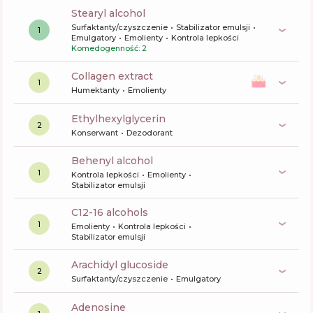
stearyl alcohol
Surfaktanty/czyszczenie
Stabilizator emulsji
1
Emulgatory
Emolienty
Kontrola lepkości
Komedogenność: 2
collagen extract
1
Humektanty
Emolienty
ethylhexylglycerin
2
Konserwant
Dezodorant
behenyl alcohol
1
Kontrola lepkości
Emolienty
Stabilizator emulsji
c12-16 alcohols
1
Emolienty
Kontrola lepkości
Stabilizator emulsji
arachidyl glucoside
2
Surfaktanty/czyszczenie
Emulgatory
Adenosine