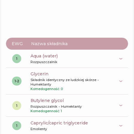
EWG
Nazwa składnika
aqua (water)
1
Rozpuszczalnik
glycerin
Składnik identyczny ze ludzkiej skórze
1-2
Humektanty
Komedogenność: 0
butylene glycol
1
Rozpuszczalnik
Humektanty
Komedogenność: 1
caprylic/capric triglyceride
1
Emolienty