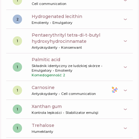
1
Cell communication
hydrogenated lecithin
2
Emolienty
Emulgatory
pentaerythrityl tetra-di-t-butyl
hydroxyhydrocinnamate
1
Antyoksydanty
Konserwant
palmitic acid
Składnik identyczny ze ludzkiej skórze
1
Emulgatory
Emolienty
Komedogenność: 2
carnosine
1
Antyoksydanty
Cell communication
xanthan gum
1
Kontrola lepkości
Stabilizator emulsji
trehalose
1
Humektanty