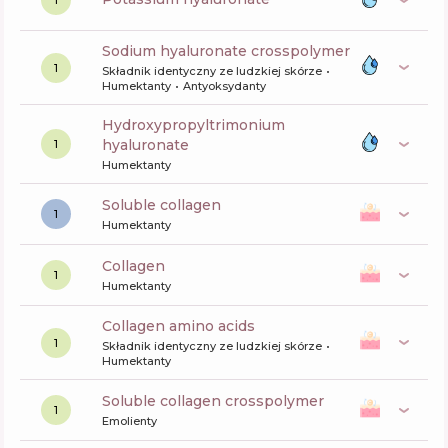
1
sodium hyaluronate crosspolymer
1
Składnik identyczny ze ludzkiej skórze
Humektanty
Antyoksydanty
hydroxypropyltrimonium
hyaluronate
1
Humektanty
soluble collagen
1
Humektanty
collagen
1
Humektanty
collagen amino acids
1
Składnik identyczny ze ludzkiej skórze
Humektanty
soluble collagen crosspolymer
1
Emolienty