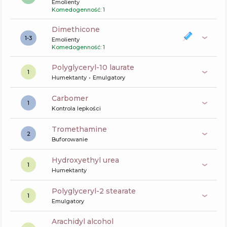
Emolienty
Komedogenność: 1
dimethicone
1-3
Emolienty
Komedogenność: 1
polyglyceryl-10 laurate
1
Humektanty
Emulgatory
carbomer
1
Kontrola lepkości
tromethamine
2
Buforowanie
hydroxyethyl urea
1
Humektanty
polyglyceryl-2 stearate
1
Emulgatory
arachidyl alcohol