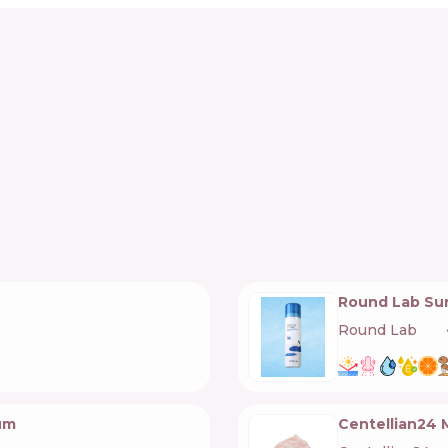
Round Lab Su
Round Lab
🇰🇷
um
Centellian24