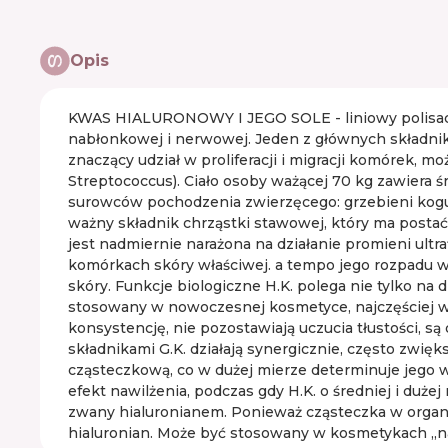
Opis
KWAS HIALURONOWY I JEGO SOLE - liniowy polisacha
nabłonkowej i nerwowej. Jeden z głównych składnikó
znaczący udział w proliferacji i migracji komórek, 
Streptococcus). Ciało osoby ważącej 70 kg zawiera ś
surowców pochodzenia zwierzęcego: grzebieni kogutó
ważny składnik chrząstki stawowej, który ma postać o
jest nadmiernie narażona na działanie promieni ult
komórkach skóry właściwej. a tempo jego rozpadu
skóry. Funkcje biologiczne H.K. polega nie tylko na
stosowany w nowoczesnej kosmetyce, najczęściej wpr
konsystencję, nie pozostawiają uczucia tłustości, s
składnikami G.K. działają synergicznie, często zwi
cząsteczkową, co w dużej mierze determinuje jego wł
efekt nawilżenia, podczas gdy H.K. o średniej i du
zwany hialuronianem. Ponieważ cząsteczka w organi
hialuronian. Może być stosowany w kosmetykach „na