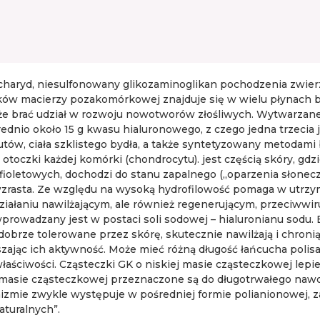
ryd, niesulfonowany glikozaminoglikan pochodzenia zwierzęc
w macierzy pozakomórkowej znajduje się w wielu płynach biol
może brać udział w rozwoju nowotworów złośliwych. Wytwarzane
rednio około 15 g kwasu hialuronowego, z czego jedna trzecia
w, ciała szklistego bydła, a także syntetyzowany metodami b
toczki każdej komórki (chondrocytu). jest częścią skóry, gdzi
rafioletowych, dochodzi do stanu zapalnego („oparzenia słonec
 wzrasta. Ze względu na wysoką hydrofilowość pomaga w utr
 działaniu nawilżającym, ale również regenerującym, przeciww
owadzany jest w postaci soli sodowej – hialuronianu sodu. E
ą dobrze tolerowane przez skórę, skutecznie nawilżają i chron
ększając ich aktywność. Może mieć różną długość łańcucha pol
aściwości. Cząsteczki GK o niskiej masie cząsteczkowej lepiej
żej masie cząsteczkowej przeznaczone są do długotrwałego naw
zmie zwykle występuje w pośredniej formie polianionowej, z
turalnych”.