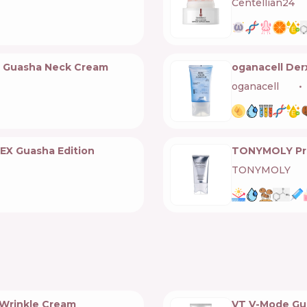
Centellian24
🇰
0 Guasha Neck Cream
oganacell Der
oganacell
🇰🇷
 EX Guasha Edition
TONYMOLY Pre
TONYMOLY
🇰🇷
Wrinkle Cream
VT V-Mode Gu