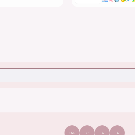
UA
DE
FR
TR