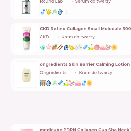
Round Lab
🇰🇷
Serum do twarzy
CKD Retino Collagen Small Molecule 30
CKD
🇰🇷
Krem do twarzy
ongredients Skin Barrier Calming Lotion
Ongredients
🇰🇷
Krem do twarzy
medicube PDRN Collagen Gua Sha Neck 