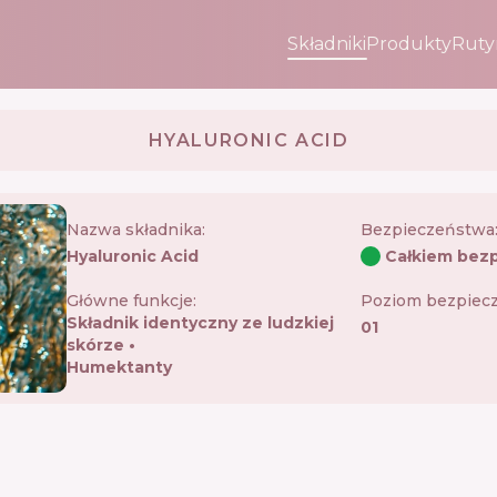
Składniki
Produkty
Ruty
HYALURONIC ACID
Nazwa składnika:
Bezpieczeństwa
Hyaluronic Acid
Całkiem bezp
Główne funkcje:
Poziom bezpiec
Składnik identyczny ze ludzkiej
01
skórze
Humektanty