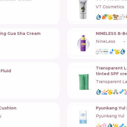
VT Cosmetics

ing Gua Sha Cream
NINELESS B-B
NineLess
🇰🇷
Transparent L
Fluid
tinted SPF cr
Transparent L
 Cushion
Pyunkang Yul 
y
Pyunkang Yul
