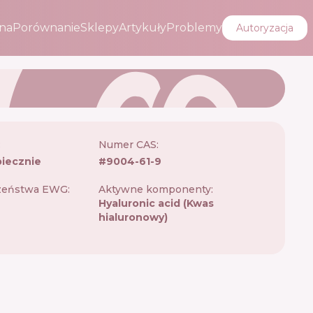
na
Porównanie
Sklepy
Artykuły
Problemy
Autoryzacja
:
Numer CAS:
iecznie
#
9004-61-9
zeństwa EWG:
Aktywne komponenty:
Hyaluronic acid (Kwas
hialuronowy)