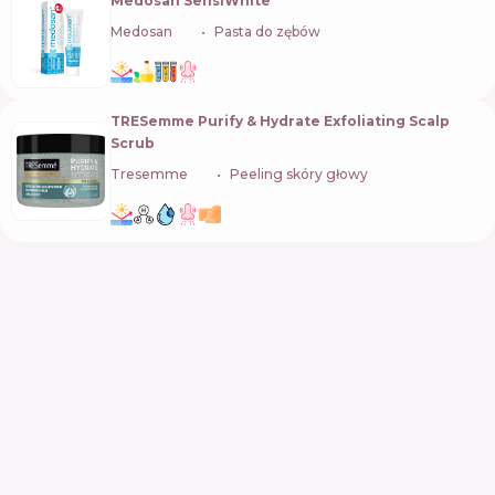
Medosan SensiWhite
Medosan
🇺🇦
Pasta do zębów
TRESemme Purify & Hydrate Exfoliating Scalp
Scrub
Tresemme
🇺🇸
Peeling skóry głowy