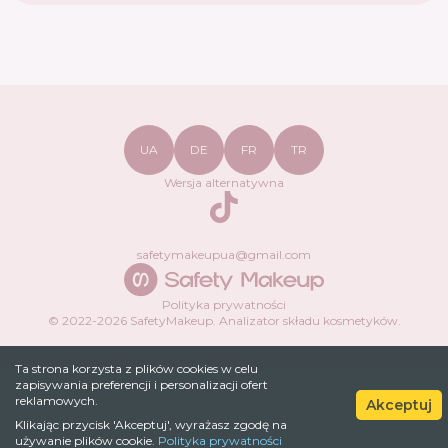
UA
DE
FR
TR
Wersja alternatywna
TikTok
safetymakeupua@gmail.com
Polityka prywatności
© 2022-
2026
SafetyMakeup.
Analizator składu kosmetyków
.
Ta strona korzysta z plików cookies w celu
zapisywania preferencji i personalizacji ofert
reklamowych.
Akceptuj
Klikając przycisk 'Akceptuj', wyrażasz zgodę na
używanie plików cookie.
Polityka prywatności