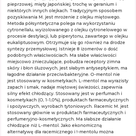
pieprzowej, mięty japońskiej, trochę w geranium i
niektórych innych olejkach. Tradycyjnym sposobem
pozyskiwania M. jest mrożenie z olejku miętowego.
Metoda półsyntetyczna polega na wykorzystaniu
cytronellalu, wyizolowanego z olejku cytronelowego w
procesie destylacji, lub piperytonu, zawartego w olejku
eukaliptusowym. Otrzymuje się go również na drodze
syntezy przemysłowej. Istnieje 8 izomerów o dość
podobnych właściwościach. Ma słabe właściwości
miejscowo znieczulające, pobudza receptory zimna
skóry i błon śluzowych, jest słabym antyseptykiem, ma
łagodne działanie przeciwbakteryjne. O-mentol nie
jest stosowany w kosmetykach. L-mentol ma wyrazisty
zapach i smak, nadaje miętowej świeżości, zapewnia
silny efekt chłodzący. Stosowany jest w perfumach i
kosmetykach (O, 1-1,0%), produktach farmaceutycznych
i spożywczych, wyrobach tytoniowych. Racemic M. jest
stosowany głównie w produktach farmaceutycznych i
perfumeryjno-kosmetycznych. Ma słabsze działanie
chłodzące niż L-mentol. Jako ekonomiczną
alternatywę dla racemicznego i !-mentolu można