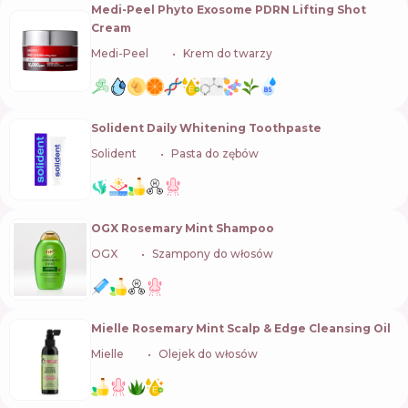
Medi-Peel Phyto Exosome PDRN Lifting Shot
Cream
Medi-Peel
🇰🇷
Krem do twarzy
Solident Daily Whitening Toothpaste
Solident
🇺🇦
Pasta do zębów
OGX Rosemary Mint Shampoo
OGX
🇺🇸
Szampony do włosów
Mielle Rosemary Mint Scalp & Edge Cleansing Oil
Mielle
🇺🇸
Olejek do włosów