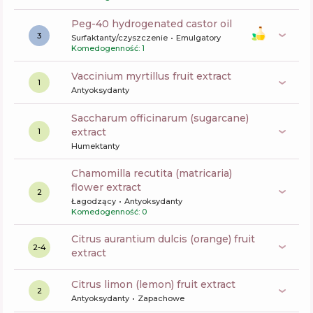
peg-40 hydrogenated castor oil
3
Surfaktanty/czyszczenie
Emulgatory
Komedogenność: 1
vaccinium myrtillus fruit extract
1
Antyoksydanty
saccharum officinarum (sugarcane)
extract
1
Humektanty
chamomilla recutita (matricaria)
flower extract
2
Łagodzący
Antyoksydanty
Komedogenność: 0
citrus aurantium dulcis (orange) fruit
2-4
extract
citrus limon (lemon) fruit extract
2
Antyoksydanty
Zapachowe