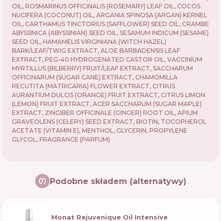
OIL, ROSMARINUS OFFICINALIS (ROSEMARY) LEAF OIL, COCOS
NUCIFERA (COCONUT) OIL, ARGANIA SPINOSA (ARGAN) KERNEL
OIL, CARTHAMUS TINCTORIUS (SAFFLOWER) SEED OIL, CRAMBE
ABYSSINICA (ABYSSINIAN) SEED OIL, SESAMUM INDICUM (SESAME)
SEED OIL, HAMAMELIS VIRGINIANA (WITCH HAZEL)
BARK/LEAF/TWIG EXTRACT, ALOE BARBADENSIS LEAF
EXTRACT, PEG-40 HYDROGENATED CASTOR OIL, VACCINIUM
MYRTILLUS (BILBERRY) FRUIT/LEAF EXTRACT, SACCHARUM
OFFICINARUM (SUGAR CANE) EXTRACT, CHAMOMILLA
RECUTITA (MATRICARIA) FLOWER EXTRACT, CITRUS
AURANTIUM DULCIS (ORANGE) FRUIT EXTRACT, CITRUS LIMON
(LEMON) FRUIT EXTRACT, ACER SACCHARUM (SUGAR MAPLE)
EXTRACT, ZINGIBER OFFICINALE (GINGER) ROOT OIL, APIUM
GRAVEOLENS (CELERY) SEED EXTRACT, BIOTIN, TOCOPHEROL
ACETATE (VITAMIN E), MENTHOL, GLYCERIN, PROPYLENE
GLYCOL, FRAGRANCE (PARFUM)
Podobne składem (alternatywy)
Monat Rejuvenique Oil Intensive