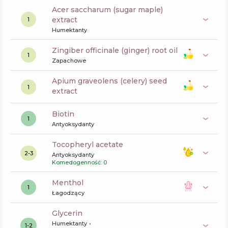
acer saccharum (sugar maple)
extract
1
Humektanty
zingiber officinale (ginger) root oil
1
Zapachowe
apium graveolens (celery) seed
1
extract
biotin
1
Antyoksydanty
tocopheryl acetate
2-3
Antyoksydanty
Komedogenność: 0
menthol
1
Łagodzący
glycerin
Humektanty
1-2