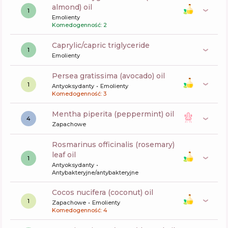
almond) oil
1
Emolienty
Komedogenność: 2
caprylic/capric triglyceride
1
Emolienty
persea gratissima (avocado) oil
1
Antyoksydanty
Emolienty
Komedogenność: 3
mentha piperita (peppermint) oil
4
Zapachowe
rosmarinus officinalis (rosemary)
leaf oil
1
Antyoksydanty
Antybakteryjne/antybakteryjne
cocos nucifera (coconut) oil
1
Zapachowe
Emolienty
Komedogenność: 4