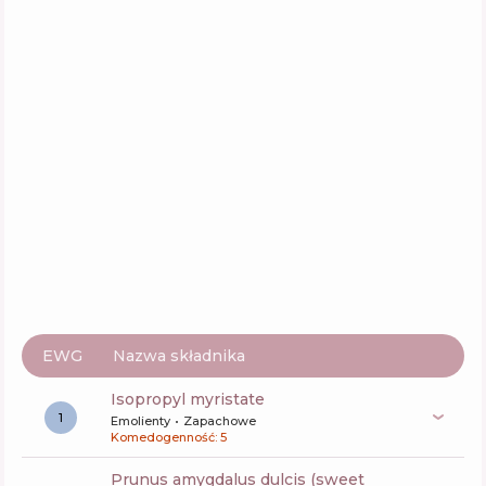
Kallos Cosmetics Lab 35 Nourishing Hair Oil
Skład
0
%
Aktywne
49
%
Funkcje
64
%
La'dor Wonder Hair Oil
Skład
7
%
Aktywne
40
%
Funkcje
45
%
EWG
Nazwa składnika
isopropyl myristate
1
Emolienty
Zapachowe
Komedogenność: 5
prunus amygdalus dulcis (sweet