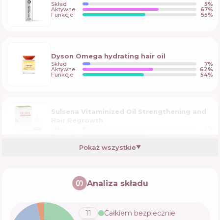
Skład
5
%
Aktywne
67
%
Funkcje
55
%
Dyson Omega hydrating hair oil
Skład
7
%
Aktywne
62
%
Funkcje
54
%
Sulsena Vitaminized Oil Strengthening and
Hair Regrowth
Skład
2
%
Aktywne
56
%
Funkcje
53
%
Pokaż wszystkie
▼
Elfa Pharm
Analiza składu
Skład
0
%
Aktywne
59
%
Funkcje
50
%
11
Całkiem bezpiecznie