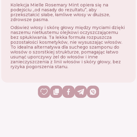
Kolekcja Mielle Rosemary Mint opiera się na
podejściu „od nasady do rezultatu”, aby
przekształcić słabe, łamliwe włosy w dłuższe,
zdrowsze pasma.
Odśwież włosy i skórę głowy między myciami dzięki
naszemu nietłustemu olejkowi oczyszczającemu
bez spłukiwania. Ta lekka formuła rozpuszcza
pozostałości kosmetyków, nie wysuszając włosów.
To idealna alternatywa dla suchego szamponu do
włosów o szorstkiej strukturze, pomagając łatwo
usunąć uporczywy żel do włosów i inne
zanieczyszczenia z linii włosów i skóry głowy, bez
ryzyka pogorszenia stanu.