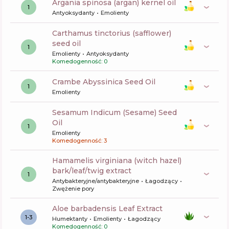
argania spinosa (argan) kernel oil
1
Antyoksydanty
Emolienty
carthamus tinctorius (safflower)
seed oil
1
Emolienty
Antyoksydanty
Komedogenność: 0
Crambe Abyssinica Seed Oil
1
Emolienty
Sesamum Indicum (Sesame) Seed
Oil
1
Emolienty
Komedogenność: 3
hamamelis virginiana (witch hazel)
bark/leaf/twig extract
1
Antybakteryjne/antybakteryjne
Łagodzący
Zwężenie pory
aloe barbadensis Leaf Extract
1-3
Humektanty
Emolienty
Łagodzący
Komedogenność: 0