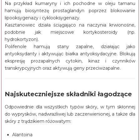
Na przykład kumaryny i ich pochodne w oleju tamanu
hamują biosyntezę prostaglandyn poprzez blokowanie
lipooksygenazy i cyklooksygenazy.
Kasztanowiec działa ściągająco na naczynia krwionośne,
podobnie jak miejscowe kortykosteroidy (np.
hydrokortyzon).
Polifenole hamują stany zapalne, działając jako
antyoksydanty i aktywując białka antyoksydacyjne. Blokują
ekspresję prozapalnych cytokin, kinaz i czynników
transkrypcyjnych oraz aktywują geny przeciwzapalne.
Najskuteczniejsze składniki łagodzące
Odpowiednie dla wszystkich typów skóry, w tym skłonnej
do wyprysków, nadwrażliwej lub zaczerwienionej, a także dla
skóry z trądzikiem różowatym:
Alantoina