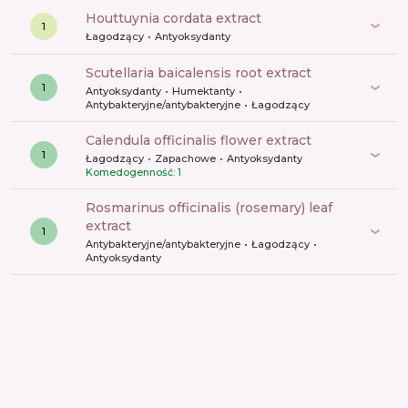
houttuynia cordata extract
1
Łagodzący
Antyoksydanty
scutellaria baicalensis root extract
1
Antyoksydanty
Humektanty
Antybakteryjne/antybakteryjne
Łagodzący
calendula officinalis flower extract
1
Łagodzący
Zapachowe
Antyoksydanty
Komedogenność: 1
rosmarinus officinalis (rosemary) leaf
extract
1
Antybakteryjne/antybakteryjne
Łagodzący
Antyoksydanty