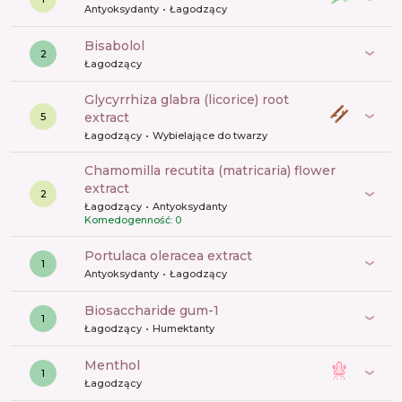
Antyoksydanty
Łagodzący
bisabolol
2
Łagodzący
glycyrrhiza glabra (licorice) root
extract
5
Łagodzący
Wybielające do twarzy
chamomilla recutita (matricaria) flower
extract
2
Łagodzący
Antyoksydanty
Komedogenność: 0
portulaca oleracea extract
1
Antyoksydanty
Łagodzący
biosaccharide gum-1
1
Łagodzący
Humektanty
menthol
1
Łagodzący