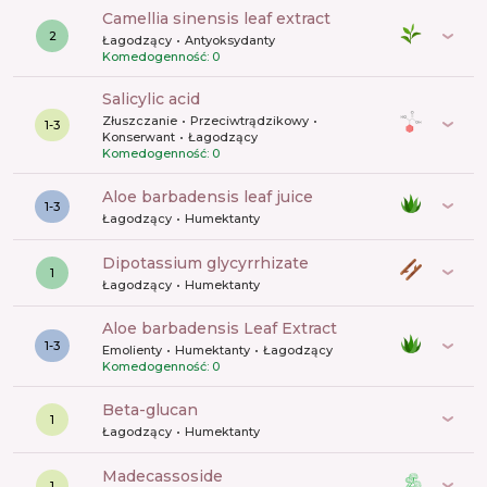
camellia sinensis leaf extract
2
Łagodzący
Antyoksydanty
Komedogenność: 0
salicylic acid
Złuszczanie
Przeciwtrądzikowy
1-3
Konserwant
Łagodzący
Komedogenność: 0
aloe barbadensis leaf juice
1-3
Łagodzący
Humektanty
dipotassium glycyrrhizate
1
Łagodzący
Humektanty
aloe barbadensis Leaf Extract
1-3
Emolienty
Humektanty
Łagodzący
Komedogenność: 0
beta-glucan
1
Łagodzący
Humektanty
madecassoside
1