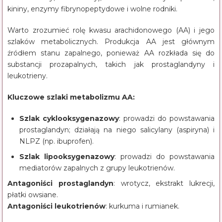
kininy, enzymy fibrynopeptydowe i wolne rodniki.
Warto zrozumieć rolę kwasu arachidonowego (AA) i jego
szlaków metabolicznych. Produkcja AA jest głównym
źródłem stanu zapalnego, ponieważ AA rozkłada się do
substancji prozapalnych, takich jak prostaglandyny i
leukotrieny.
Kluczowe szlaki metabolizmu AA:
Szlak cyklooksygenazowy
: prowadzi do powstawania
prostaglandyn; działają na niego salicylany (aspiryna) i
NLPZ (np. ibuprofen).
Szlak lipooksygenazowy
: prowadzi do powstawania
mediatorów zapalnych z grupy leukotrienów.
Antagoniści prostaglandyn
: wrotycz, ekstrakt lukrecji,
płatki owsiane.
Antagoniści leukotrienów
: kurkuma i rumianek.