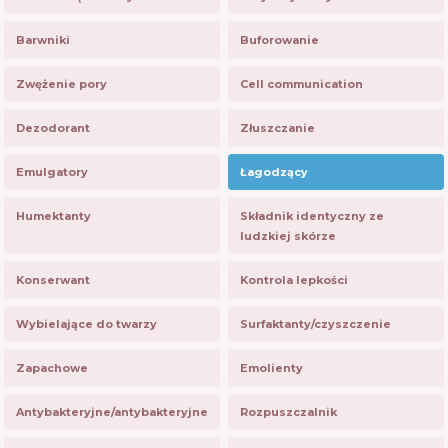
Barwniki
Buforowanie
Zwężenie pory
Cell communication
Dezodorant
Złuszczanie
Emulgatory
Łagodzący
Humektanty
Składnik identyczny ze
ludzkiej skórze
Konserwant
Kontrola lepkości
Wybielające do twarzy
Surfaktanty/czyszczenie
Zapachowe
Emolienty
Antybakteryjne/antybakteryjne
Rozpuszczalnik