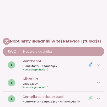
Popularny składniki w tej kategorii (funkcja)
EWG
Nazwa składnika
panthenol
1
Humektanty
Łagodzący
Komedogenność: 0
allantoin
1
Łagodzący
Komedogenność: 0
centella asiatica extract
1
Humektanty
Łagodzący
Antyoksydanty