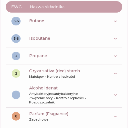
EWG
Nazwa składnika
butane
3-6
isobutane
3-6
propane
3
oryza sativa (rice) starch
2
Matujący
Kontrola lepkości
alcohol denat
Antybakteryjne/antybakteryjne
1
Zwężenie pory
Kontrola lepkości
Rozpuszczalnik
Parfum (Fragrance)
8
Zapachowe