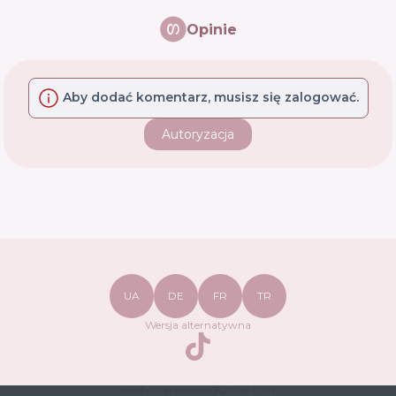
Opinie
Aby dodać komentarz, musisz się zalogować.
Autoryzacja
UA
DE
FR
TR
Wersja alternatywna
TikTok
safetymakeupua@gmail.com