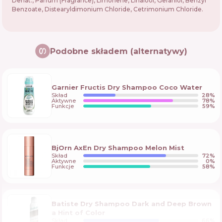
Denat., Parfum (Fragrance), Limonene, Linalool, Geraniol, Benzyl
Benzoate, Distearyldimonium Chloride, Cetrimonium Chloride.
Podobne składem (alternatywy)
Garnier Fructis Dry Shampoo Coco Water
Skład
28
%
Aktywne
78
%
Funkcje
59
%
BjOrn AxEn Dry Shampoo Melon Mist
Skład
72
%
Aktywne
0
%
Funkcje
58
%
Batiste Dry Shampoo Dark and Deep Brown
a Hint of Color
Skład
66
%