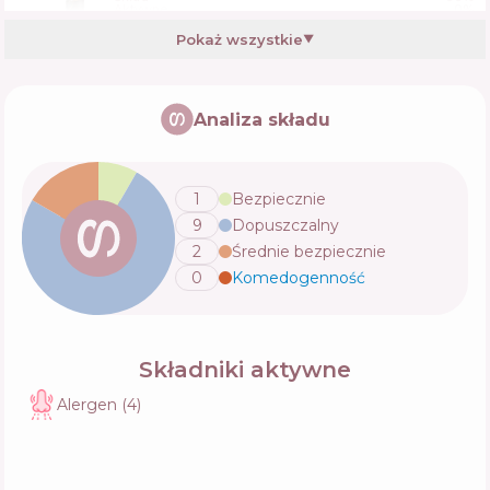
Aktywne
0
%
Funkcje
56
%
Pokaż wszystkie
▼
Sachajuan Dry Shampoo Mousse
Analiza składu
Skład
40
%
Aktywne
28
%
Funkcje
52
%
1
Bezpiecznie
9
Dopuszczalny
L'Oreal Paris Elseve Dream Long Dry
Shampoo
2
Średnie bezpiecznie
Skład
19
%
Aktywne
37
%
0
Komedogenność
💬
Funkcje
44
%
Składniki aktywne
Alergen
(
4
)