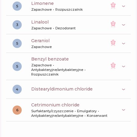
limonene
5
Zapachowe
Rozpuszczalnik
linalool
3
Zapachowe
Dezodorant
geraniol
5
Zapachowe
benzyl benzoate
Zapachowe
5
Antybakteryjne/antybakteryjne
Rozpuszczalnik
distearyldimonium chloride
4
cetrimonium chloride
6
Surfaktanty/czyszczenie
Emulgatory
Antybakteryjne/antybakteryjne
Konserwant