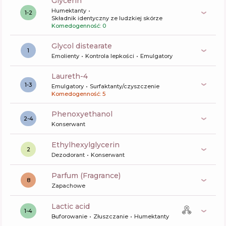
glycerin
Humektanty
1-2
Składnik identyczny ze ludzkiej skórze
Komedogenność: 0
glycol distearate
1
Emolienty
Kontrola lepkości
Emulgatory
laureth-4
1-3
Emulgatory
Surfaktanty/czyszczenie
Komedogenność: 5
phenoxyethanol
2-4
Konserwant
ethylhexylglycerin
2
Dezodorant
Konserwant
Parfum (Fragrance)
8
Zapachowe
lactic acid
1-4
Buforowanie
Złuszczanie
Humektanty