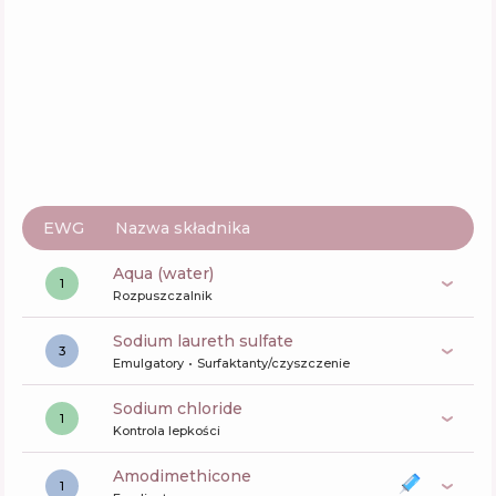
Skład
17
%
Aktywne
54
%
Funkcje
59
%
John Frieda Brilliant Brunette Shampoo
Skład
12
%
Aktywne
55
%
Funkcje
64
%
EWG
Nazwa składnika
aqua (water)
1
Rozpuszczalnik
sodium laureth sulfate
3
Emulgatory
Surfaktanty/czyszczenie
sodium chloride
1
Kontrola lepkości
amodimethicone
1