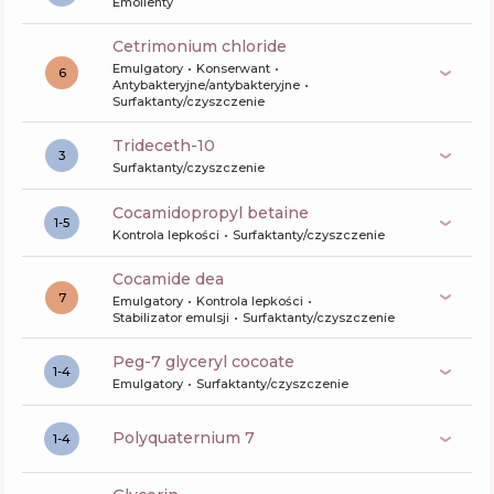
Emolienty
cetrimonium chloride
Emulgatory
Konserwant
6
Antybakteryjne/antybakteryjne
Surfaktanty/czyszczenie
trideceth-10
3
Surfaktanty/czyszczenie
cocamidopropyl betaine
1-5
Kontrola lepkości
Surfaktanty/czyszczenie
cocamide dea
7
Emulgatory
Kontrola lepkości
Stabilizator emulsji
Surfaktanty/czyszczenie
peg-7 glyceryl cocoate
1-4
Emulgatory
Surfaktanty/czyszczenie
polyquaternium 7
1-4