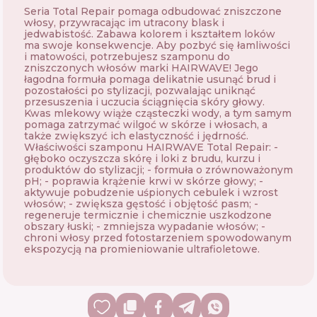
Seria Total Repair pomaga odbudować zniszczone
włosy, przywracając im utracony blask i
jedwabistość. Zabawa kolorem i kształtem loków
ma swoje konsekwencje. Aby pozbyć się łamliwości
i matowości, potrzebujesz szamponu do
zniszczonych włosów marki HAIRWAVE! Jego
łagodna formuła pomaga delikatnie usunąć brud i
pozostałości po stylizacji, pozwalając uniknąć
przesuszenia i uczucia ściągnięcia skóry głowy.
Kwas mlekowy wiąże cząsteczki wody, a tym samym
pomaga zatrzymać wilgoć w skórze i włosach, a
także zwiększyć ich elastyczność i jędrność.
Właściwości szamponu HAIRWAVE Total Repair: -
głęboko oczyszcza skórę i loki z brudu, kurzu i
produktów do stylizacji; - formuła o zrównoważonym
pH; - poprawia krążenie krwi w skórze głowy; -
aktywuje pobudzenie uśpionych cebulek i wzrost
włosów; - zwiększa gęstość i objętość pasm; -
regeneruje termicznie i chemicznie uszkodzone
obszary łuski; - zmniejsza wypadanie włosów; -
chroni włosy przed fotostarzeniem spowodowanym
ekspozycją na promieniowanie ultrafioletowe.