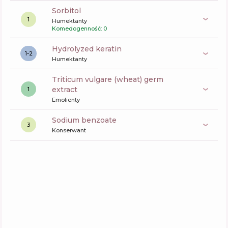
sorbitol
1
Humektanty
Komedogenność: 0
hydrolyzed keratin
1-2
Humektanty
triticum vulgare (wheat) germ
extract
1
Emolienty
sodium benzoate
3
Konserwant