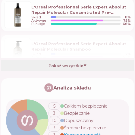
L'Oreal Professionnel Serie Expert Absolut
Repair Molecular Concentrated Pre-
Skład
8
%
Shampoo
Aktywne
75
%
Funkcje
66
%
L'Oreal Professionnel Serie Expert Absolut
Repair Molecular Shampoo
Skład
7
%
Aktywne
75
%
Funkcje
64
%
Pokaż wszystkie
▼
American Crew Classic 3-in-1 Shampoo
Conditioner&Body Wash
Analiza składu
Skład
15
%
Aktywne
70
%
Funkcje
59
%
5
Całkiem bezpiecznie
3
Bezpiecznie
Hair Trend Deep Repair Shampoo
10
Dopuszczalny
Skład
20
%
3
Średnie bezpiecznie
Aktywne
57
%
Funkcje
64
%