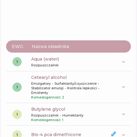
Tigi Bed Head After Party Smoothing Cream
Skład
3
%
Aktywne
36
%
Funkcje
57
%
EWG
Nazwa składnika
aqua (water)
1
Rozpuszczalnik
cetearyl alcohol
Emulgatory
Surfaktanty/czyszczenie
1
Stabilizator emulsji
Kontrola lepkości
Emolienty
Komedogenność: 2
butylene glycol
1
Rozpuszczalnik
Humektanty
Komedogenność: 1
bis-4 pca dimethicone
1