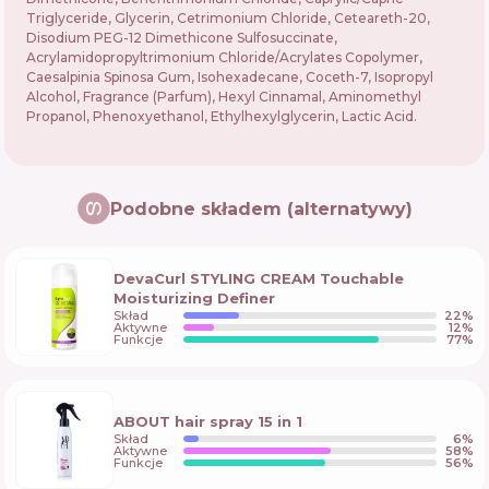
Triglyceride, Glycerin, Cetrimonium Chloride, Ceteareth-20,
Disodium PEG-12 Dimethicone Sulfosuccinate,
Acrylamidopropyltrimonium Chloride/Acrylates Copolymer,
Caesalpinia Spinosa Gum, Isohexadecane, Coceth-7, Isopropyl
Alcohol, Fragrance (Parfum), Hexyl Cinnamal, Aminomethyl
Propanol, Phenoxyethanol, Ethylhexylglycerin, Lactic Acid.
Podobne składem (alternatywy)
DevaCurl STYLING CREAM Touchable
Moisturizing Definer
Skład
22
%
Aktywne
12
%
Funkcje
77
%
ABOUT hair spray 15 in 1
Skład
6
%
Aktywne
58
%
Funkcje
56
%