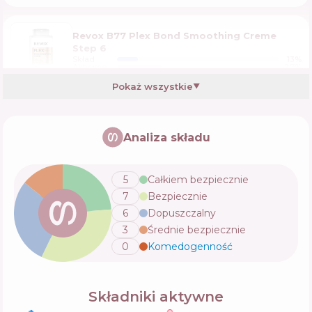
Revox B77 Plex Bond Smoothing Creme
Step 6
Skład
13
%
Aktywne
27
%
Funkcje
67
%
Pokaż wszystkie
▼
Kerastase Nutritive Nectar Thermique
Analiza składu
Skład
6
%
Aktywne
48
%
Funkcje
54
%
5
Całkiem bezpiecznie
7
Bezpiecznie
TIGI Small Talk Thickening Cream
6
Dopuszczalny
Skład
3
%
3
Średnie bezpiecznie
Aktywne
43
%
Funkcje
66
%
0
Komedogenność
💬
L'Oreal Paris EverPure Sulfate Free Bond
Składniki aktywne
Repair Pre Shampoo Treatment