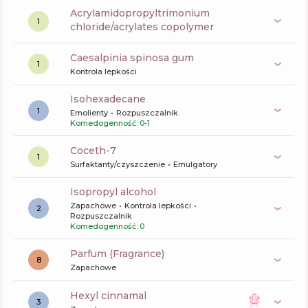
acrylamidopropyltrimonium
1
chloride/acrylates copolymer
caesalpinia spinosa gum
1
Kontrola lepkości
Isohexadecane
1
Emolienty
Rozpuszczalnik
Komedogenność: 0-1
coceth-7
1
Surfaktanty/czyszczenie
Emulgatory
isopropyl alcohol
Zapachowe
Kontrola lepkości
2
Rozpuszczalnik
Komedogenność: 0
Parfum (Fragrance)
8
Zapachowe
hexyl cinnamal
3