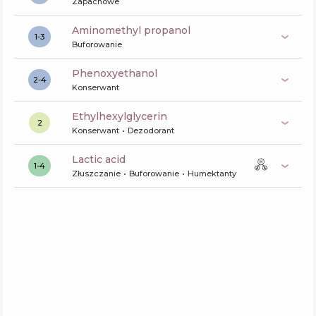
Zapachowe
aminomethyl propanol
1-3
Buforowanie
phenoxyethanol
2-4
Konserwant
ethylhexylglycerin
2
Konserwant
Dezodorant
lactic acid
1-4
Złuszczanie
Buforowanie
Humektanty