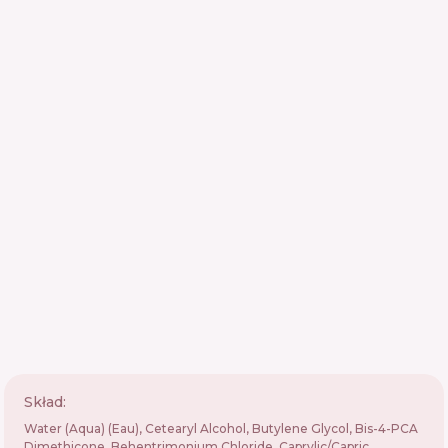
Skład:
Water (Aqua) (Eau), Cetearyl Alcohol, Butylene Glycol, Bis-4-PCA
Dimethicone, Behentrimonium Chloride, Caprylic/Capric