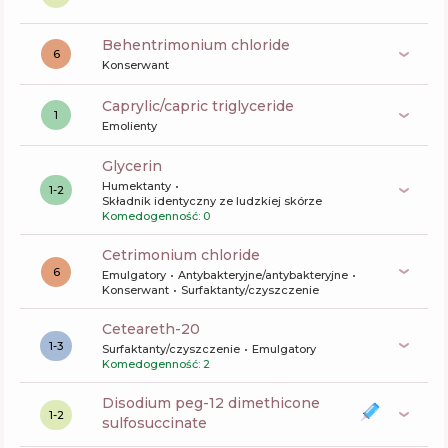
behentrimonium chloride
6
Konserwant
caprylic/capric triglyceride
1
Emolienty
glycerin
Humektanty
1-2
Składnik identyczny ze ludzkiej skórze
Komedogenność: 0
cetrimonium chloride
6
Emulgatory
Antybakteryjne/antybakteryjne
Konserwant
Surfaktanty/czyszczenie
ceteareth-20
1-3
Surfaktanty/czyszczenie
Emulgatory
Komedogenność: 2
disodium peg-12 dimethicone
1-2
sulfosuccinate