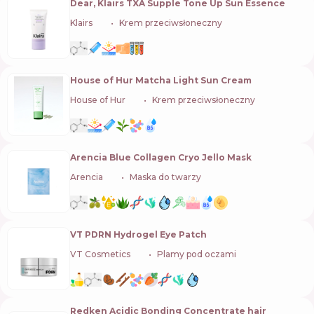
Dear, Klairs TXA Supple Tone Up Sun Essence
Klairs
🇰🇷
Krem przeciwsłoneczny
House of Hur Matcha Light Sun Cream
House of Hur
🇰🇷
Krem przeciwsłoneczny
Arencia Blue Collagen Cryo Jello Mask
Arencia
🇰🇷
Maska do twarzy
VT PDRN Hydrogel Eye Patch
VT Cosmetics
🇰🇷
Plamy pod oczami
Redken Acidic Bonding Concentrate hair