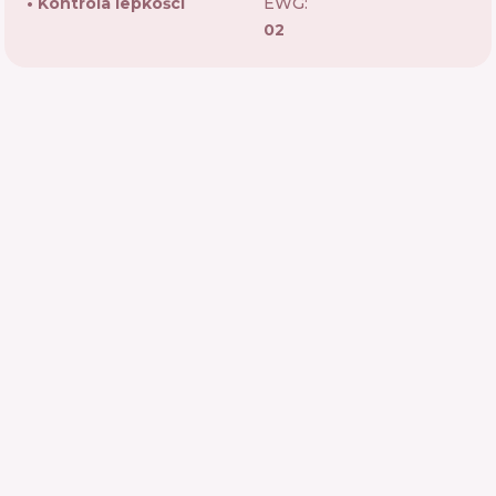
Kontrola lepkości
EWG:
02