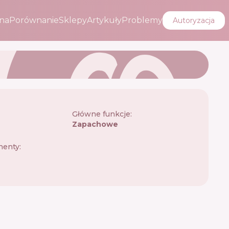
na
Porównanie
Sklepy
Artykuły
Problemy
Autoryzacja
:
Główne funkcje:
Zapachowe
enty: