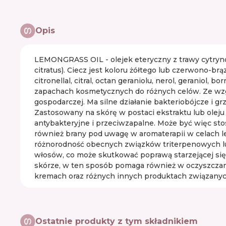
Opis
LEMONGRASS OIL - olejek eteryczny z trawy cytryno
citratus). Ciecz jest koloru żółtego lub czerwono-b
citronellal, citral, octan geraniolu, nerol, geraniol,
zapachach kosmetycznych do różnych celów. Ze wzg
gospodarczej. Ma silne działanie bakteriobójcze i 
Zastosowany na skórę w postaci ekstraktu lub oleju 
antybakteryjne i przeciwzapalne. Może być więc sto
również brany pod uwagę w aromaterapii w celach l
różnorodność obecnych związków triterpenowych lu
włosów, co może skutkować poprawą starzejącej się 
skórze, w ten sposób pomaga również w oczyszczaniu
kremach oraz różnych innych produktach związany
Ostatnie produkty z tym składnikiem