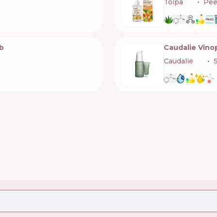
Tolpa
🇵🇱
Pee
b
Caudalie Vino
Caudalie
🇫🇷