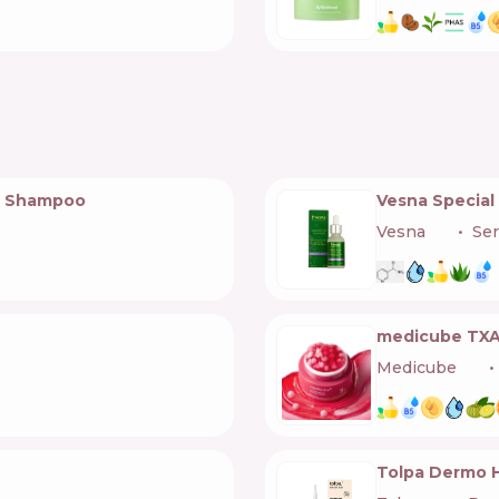
ng Shampoo
Vesna Special
Vesna
🇺🇦
Se
medicube TXA
Medicube
🇰🇷
Tolpa Dermo 