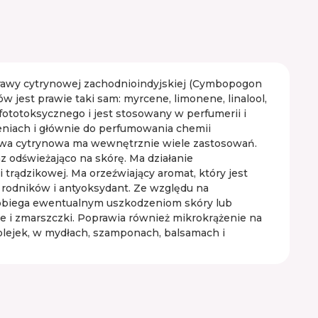
trawy cytrynowej zachodnioindyjskiej (Cymbopogon
 jest prawie taki sam: myrcene, limonene, linalool,
ia fototoksycznego i jest stosowany w perfumerii i
eniach i głównie do perfumowania chemii
Trawa cytrynowa ma wewnętrznie wiele zastosowań.
az odświeżająco na skórę. Ma działanie
trądzikowej. Ma orzeźwiający aromat, który jest
 rodników i antyoksydant. Ze względu na
pobiega ewentualnym uszkodzeniom skóry lub
ie i zmarszczki. Poprawia również mikrokrążenie na
olejek, w mydłach, szamponach, balsamach i