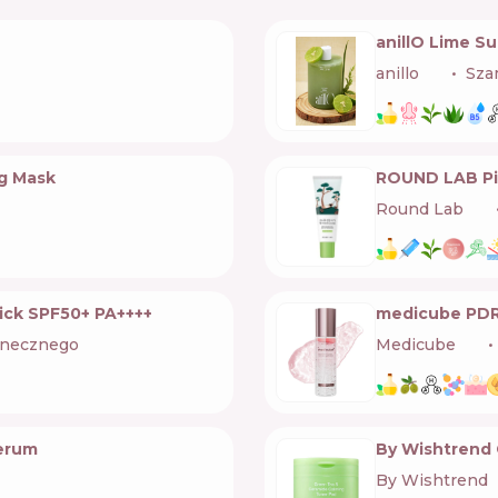
anillO Lime 
anillo
🇰🇷
Sza
g Mask
ROUND LAB Pin
Round Lab
🇰🇷
tick SPF50+ PA++++
medicube PDRN
onecznego
Medicube
🇰🇷
erum
By Wishtrend 
By Wishtrend
