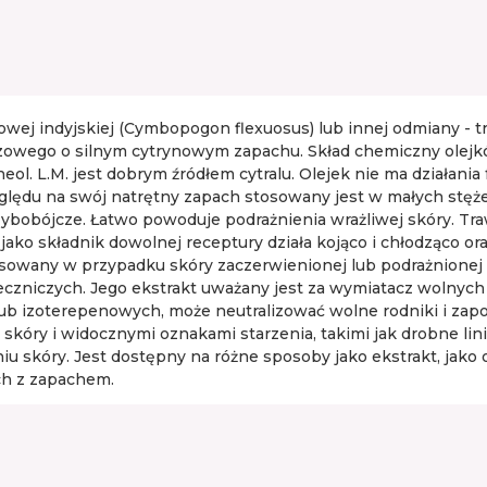
wej indyjskiej (Cymbopogon flexuosus) lub innej odmiany - 
rązowego o silnym cytrynowym zapachu. Skład chemiczny olejków
 borneol. L.M. jest dobrym źródłem cytralu. Olejek nie ma działan
lędu na swój natrętny zapach stosowany jest w małych stęż
grzybobójcze. Łatwo powoduje podrażnienia wrażliwej skóry. 
jako składnik dowolnej receptury działa kojąco i chłodząco or
sowany w przypadku skóry zaczerwienionej lub podrażnionej i 
eczniczych. Jego ekstrakt uważany jest za wymiatacz wolnych
b izoterepenowych, może neutralizować wolne rodniki i za
skóry i widocznymi oznakami starzenia, takimi jak drobne lin
 skóry. Jest dostępny na różne sposoby jako ekstrakt, jako 
ch z zapachem.