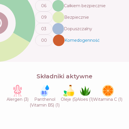
0
6
Całkiem bezpiecznie
0
9
Bezpiecznie
0
3
Dopuszczalny
0
0
Komedogenność
💬
Składniki aktywne
Alergen
(
3
)
Panthenol
Oleje
(
5
)
Aloes
(
1
)
Witamina C
(
1
)
(Vitamin B5)
(
1
)