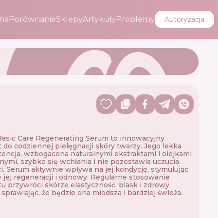
na
Porównanie
Sklepy
Artykuły
Problemy
Autoryzacja
asic Care Regenerating Serum to innowacyjny
 do codziennej pielęgnacji skóry twarzy. Jego lekka
encja, wzbogacona naturalnymi ekstraktami i olejkami
nymi, szybko się wchłania i nie pozostawia uczucia
ci. Serum aktywnie wpływa na jej kondycję, stymulując
 jej regeneracji i odnowy. Regularne stosowanie
u przywróci skórze elastyczność, blask i zdrowy
 sprawiając, że będzie ona młodsza i bardziej świeża.