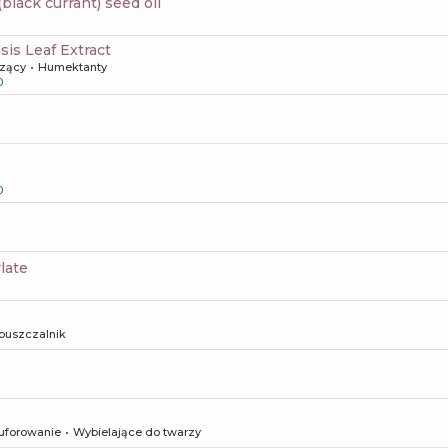
(black currant) seed oil
sis Leaf Extract
zący
Humektanty
0
0
ylate
puszczalnik
uforowanie
Wybielające do twarzy