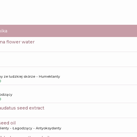
ika
na flower water
y ze ludzkiej skórze
Humektanty
0
odzący
0
audatus seed extract
 seed oil
ienty
Łagodzący
Antyoksydanty