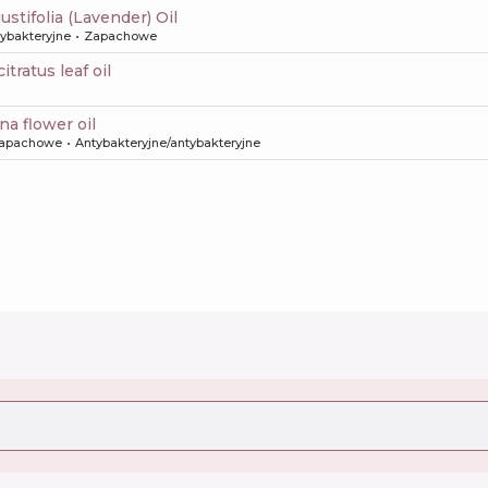
ustifolia (Lavender) Oil
tybakteryjne
Zapachowe
tratus leaf oil
na flower oil
apachowe
Antybakteryjne/antybakteryjne