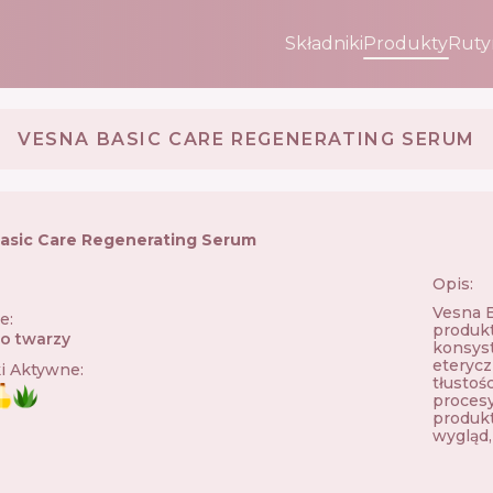
Składniki
Produkty
Ruty
VESNA BASIC CARE REGENERATING SERUM
asic Care Regenerating Serum
Opis:
🇦
Vesna B
ie
:
produkt
o twarzy
konsyst
eterycz
ki Aktywne
:
tłustoś
procesy
produkt
wygląd,