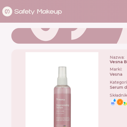
Nazwa:
Vesna B
Marki
:
Vesna
🇺
Kategor
Serum d
Składni