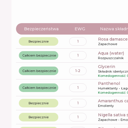
Bezpieczeństwa
EWG
Nazwa składn
rosa damasce
1
Bezpiecznie
Zapachowe
aqua (water)
1
Całkiem bezpiecznie
Rozpuszczalnik
glycerin
1-2
Całkiem bezpiecznie
Składnik identyczn
Komedogenność: 
panthenol
1
Całkiem bezpiecznie
Humektanty
Łag
Komedogenność: 
amaranthus c
1
Bezpiecznie
Emolienty
nigella sativa
1
Bezpiecznie
Zapachowe
Emol