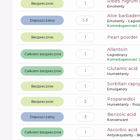
ribes nigrum 
1
Bezpiecznie
Emolienty
aloe barbaden
1-3
Dopuszczalny
Emolienty
Łagod
Komedogenność: 
pearl powder
1
Bezpiecznie
allantoin
1
Całkiem bezpiecznie
Łagodzący
Komedogenność: 
glutamic acid
1
Całkiem bezpiecznie
Humektanty
sorbitan capr
1
Bezpiecznie
Emulgatory
propanediol
2
Bezpiecznie
Humektanty
Roz
benzoic acid
3
Dopuszczalny
Konserwant
ascorbic acid
1
Całkiem bezpiecznie
Antyoksydanty
B