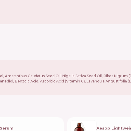
Amaranthus Caudatus Seed Oil, Nigella Sativa Seed Oil, Ribes Nigrum (Bla
panediol, Benzoic Acid, Ascorbic Acid (Vitamin C), Lavandula Angustifolia 
l Serum
Aesop Lightweig