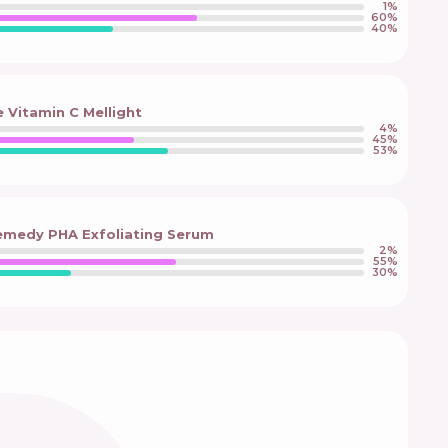
1
%
60
%
40
%
e Vitamin C Mellight
4
%
45
%
53
%
Remedy PHA Exfoliating Serum
2
%
55
%
30
%