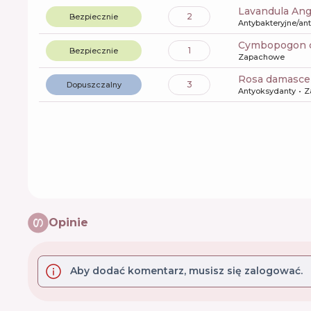
Lavandula Ang
2
Bezpiecznie
Antybakteryjne/an
cymbopogon ci
1
Bezpiecznie
Zapachowe
rosa damasce
3
Dopuszczalny
Antyoksydanty
Z
Opinie
Aby dodać komentarz, musisz się zalogować.