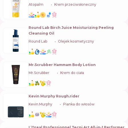
Atopalm
🇰🇷
Krem przeciwsłoneczny
Round Lab Birch Juice Moisturizing Peeling
Cleansing Oil
Round Lab
🇰🇷
Olejek kosmetyczny
Mr.Scrubber Hammam Body Lotion
Mr.Scrubber
🇺🇦
Krem do ciała
Kevin Murphy Rough.rider
Kevin.Murphy
🇦🇺
Pianka do włosów
L’Oreal Professionnel Tecni.Art All-in-1 Performer