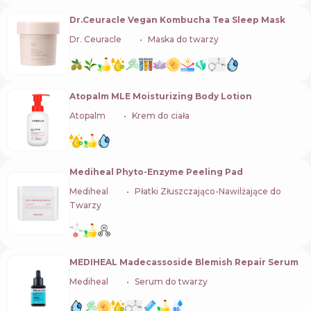
Dr.Ceuracle Vegan Kombucha Tea Sleep Mask
Dr. Ceuracle
🇰🇷
Maska do twarzy
Atopalm MLE Moisturizing Body Lotion
Atopalm
🇰🇷
Krem do ciała
Mediheal Phyto-Enzyme Peeling Pad
Mediheal
🇰🇷
Płatki Złuszczająco-Nawilżające do
Twarzy
MEDIHEAL Madecassoside Blemish Repair Serum
Mediheal
🇰🇷
Serum do twarzy