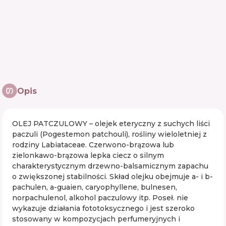
Opis
OLEJ PATCZULOWY – olejek eteryczny z suchych liści
paczuli (Pogestemon patchouli), rośliny wieloletniej z
rodziny Labiataceae. Czerwono-brązowa lub
zielonkawo-brązowa lepka ciecz o silnym
charakterystycznym drzewno-balsamicznym zapachu
o zwiększonej stabilności. Skład olejku obejmuje a- i b-
pachulen, a-guaien, caryophyllene, bulnesen,
norpachulenol, alkohol paczulowy itp. Poseł. nie
wykazuje działania fototoksycznego i jest szeroko
stosowany w kompozycjach perfumeryjnych i