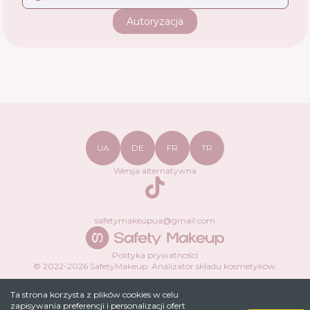
Autoryzacja
UA
DE
FR
TR
Wersja alternatywna
TikTok
safetymakeupua@gmail.com
Polityka prywatności
© 2022-
2026
SafetyMakeup.
Analizator składu kosmetyków
.
Ta strona korzysta z plików cookies w celu
zapisywania preferencji i personalizacji ofert