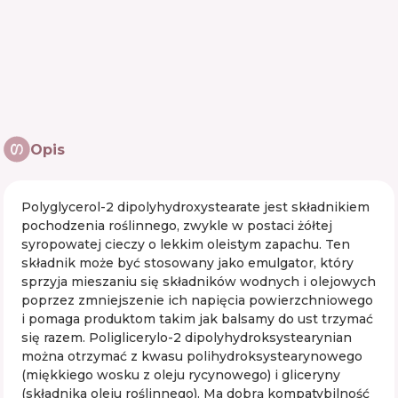
Opis
Polyglycerol-2 dipolyhydroxystearate jest składnikiem
pochodzenia roślinnego, zwykle w postaci żółtej
syropowatej cieczy o lekkim oleistym zapachu. Ten
składnik może być stosowany jako emulgator, który
sprzyja mieszaniu się składników wodnych i olejowych
poprzez zmniejszenie ich napięcia powierzchniowego
i pomaga produktom takim jak balsamy do ust trzymać
się razem. Poliglicerylo-2 dipolyhydroksystearynian
można otrzymać z kwasu polihydroksystearynowego
(miękkiego wosku z oleju rycynowego) i gliceryny
(składnika oleju roślinnego). Ma dobrą kompatybilność