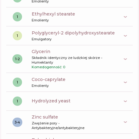
Emolienty
ethylhexyl stearate
1
Emolienty
polyglyceryl-2 dipolyhydroxystearate
1
Emulgatory
glycerin
Składnik identyczny ze ludzkiej skórze
1-2
Humektanty
Komedogenność: 0
coco-caprylate
1
Emolienty
hydrolyzed yeast
1
zinc sulfate
3-4
Zwężenie pory
Antybakteryjne/antybakteryjne