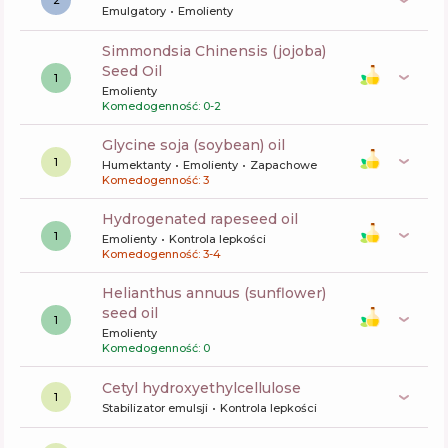
2
Emulgatory
Emolienty
Simmondsia Chinensis (jojoba)
Seed Oil
1
Emolienty
Komedogenność: 0-2
glycine soja (soybean) oil
1
Humektanty
Emolienty
Zapachowe
Komedogenność: 3
hydrogenated rapeseed oil
1
Emolienty
Kontrola lepkości
Komedogenność: 3-4
helianthus annuus (sunflower)
seed oil
1
Emolienty
Komedogenność: 0
cetyl hydroxyethylcellulose
1
Stabilizator emulsji
Kontrola lepkości