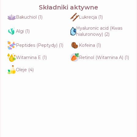
Składniki aktywne
Bakuchiol
(
1
)
Lukrecja
(
1
)
Hyaluronic acid (Kwas
Algi
(
1
)
hialuronowy)
(
2
)
Peptides (Peptydy)
(
1
)
Kofeina
(
1
)
Witamina E
(
1
)
Retinol (Witamina A)
(
1
)
Oleje
(
4
)