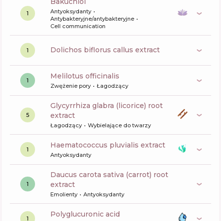
bakuchiol
Antyoksydanty
1
Antybakteryjne/antybakteryjne
Cell communication
dolichos biflorus callus extract
1
melilotus officinalis
1
Zwężenie pory
Łagodzący
glycyrrhiza glabra (licorice) root
extract
5
Łagodzący
Wybielające do twarzy
haematococcus pluvialis extract
1
Antyoksydanty
daucus carota sativa (carrot) root
extract
1
Emolienty
Antyoksydanty
Polyglucuronic acid
1