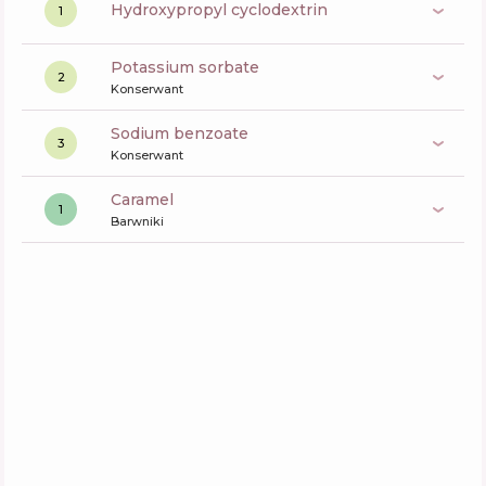
hydroxypropyl cyclodextrin
1
potassium sorbate
2
Konserwant
sodium benzoate
3
Konserwant
caramel
1
Barwniki