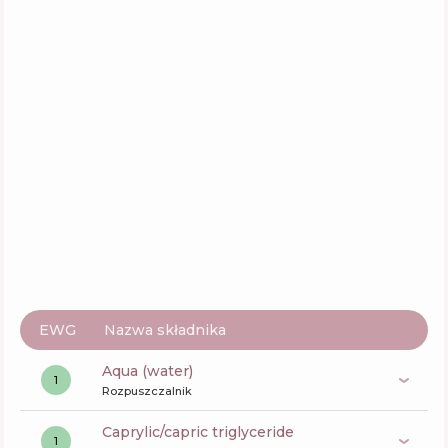
EWG
Nazwa składnika
aqua (water)
1
Rozpuszczalnik
caprylic/capric triglyceride
1