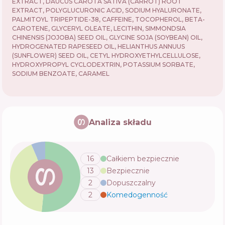
EXTRACT, DAUCUS CAROTA SATIVA (CARROT) ROOT
EXTRACT, POLYGLUCURONIC ACID, SODIUM HYALURONATE,
PALMITOYL TRIPEPTIDE-38, CAFFEINE, TOCOPHEROL, BETA-
CAROTENE, GLYCERYL OLEATE, LECITHIN, SIMMONDSIA
CHINENSIS (JOJOBA) SEED OIL, GLYCINE SOJA (SOYBEAN) OIL,
HYDROGENATED RAPESEED OIL, HELIANTHUS ANNUUS
(SUNFLOWER) SEED OIL, CETYL HYDROXYETHYLCELLULOSE,
HYDROXYPROPYL CYCLODEXTRIN, POTASSIUM SORBATE,
SODIUM BENZOATE, CARAMEL
Analiza składu
16
Całkiem bezpiecznie
13
Bezpiecznie
2
Dopuszczalny
2
Komedogenność
💬