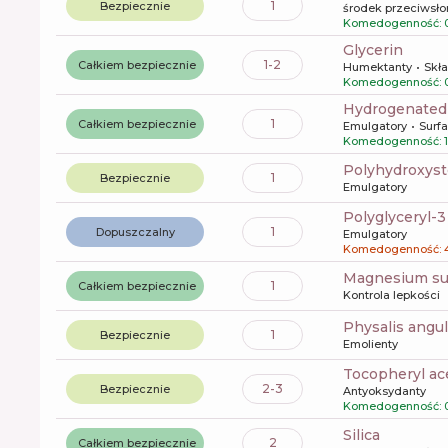
1
Bezpiecznie
środek przeciwsł
Komedogenność: 
glycerin
1-2
Całkiem bezpiecznie
Humektanty
Skła
Komedogenność: 
hydrogenated 
1
Całkiem bezpiecznie
Emulgatory
Surf
Komedogenność: 1
polyhydroxyst
1
Bezpiecznie
Emulgatory
polyglyceryl-
1
Dopuszczalny
Emulgatory
Komedogenność: 
magnesium su
1
Całkiem bezpiecznie
Kontrola lepkości
physalis angu
1
Bezpiecznie
Emolienty
tocopheryl ac
2-3
Bezpiecznie
Antyoksydanty
Komedogenność: 
silica
2
Całkiem bezpiecznie