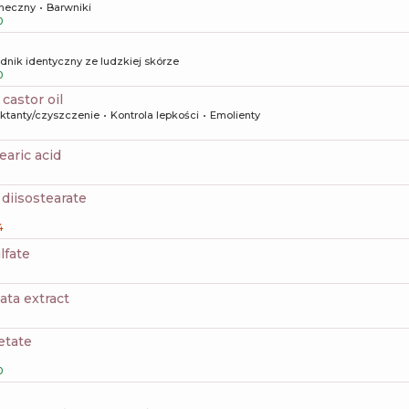
oneczny
Barwniki
0
dnik identyczny ze ludzkiej skórze
0
castor oil
aktanty/czyszczenie
Kontrola lepkości
Emolienty
earic acid
3 diisostearate
4
lfate
lata extract
etate
0