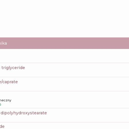
ika
c triglyceride
e/caprate
oneczny
0
2 dipolyhydroxystearate
ide