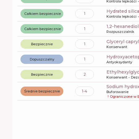
Kontrola lepkości
hydrated silic
1
Całkiem bezpiecznie
Kontrola lepkości
1,2-hexanediol
1
Całkiem bezpiecznie
Rozpuszczalnik
glyceryl capry
1
Bezpiecznie
Konserwant
Hydroxyacet
1
Dopuszczalny
Antyoksydanty
ethylhexylgly
2
Bezpiecznie
Konserwant
Dez
sodium hydro
1-4
Średnie bezpiecznie
Buforowanie
!
Ograniczone w 