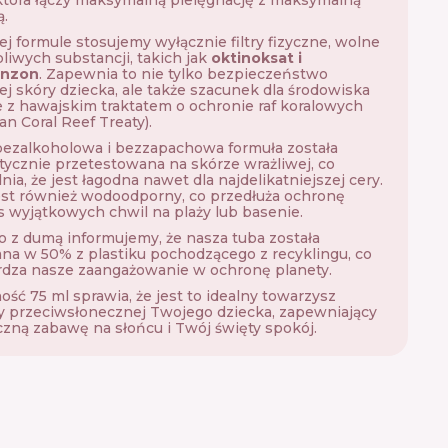
.
j formule stosujemy wyłącznie filtry fizyczne, wolne
liwych substancji, takich jak
oktinoksat i
enzon
. Zapewnia to nie tylko bezpieczeństwo
ej skóry dziecka, ale także szacunek dla środowiska
 z hawajskim traktatem o ochronie raf koralowych
an Coral Reef Treaty).
ezalkoholowa i bezzapachowa formuła została
tycznie przetestowana na skórze wrażliwej, co
ia, że jest łagodna nawet dla najdelikatniejszej cery.
st również wodoodporny, co przedłuża ochronę
 wyjątkowych chwil na plaży lub basenie.
 z dumą informujemy, że nasza tuba została
a w 50% z plastiku pochodzącego z recyklingu, co
dza nasze zaangażowanie w ochronę planety.
ść 75 ml sprawia, że jest to idealny towarzysz
 przeciwsłonecznej Twojego dziecka, zapewniający
zną zabawę na słońcu i Twój święty spokój.