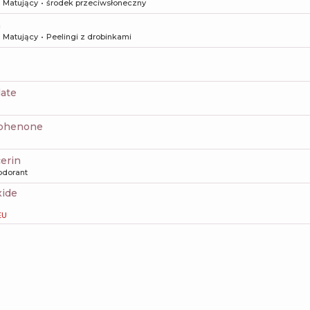
Matujący
środek przeciwsłoneczny
a
Matujący
Peelingi z drobinkami
late
ophenone
cerin
odorant
xide
EU