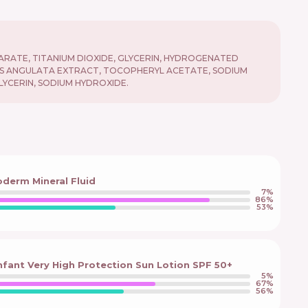
ARATE, TITANIUM DIOXIDE, GLYCERIN, HYDROGENATED
ALIS ANGULATA EXTRACT, TOCOPHERYL ACETATE, SODIUM
LYCERIN, SODIUM HYDROXIDE.
derm Mineral Fluid
7
%
86
%
53
%
fant Very High Protection Sun Lotion SPF 50+
5
%
67
%
56
%