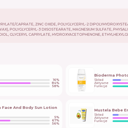
PRYLATE/CAPRATE, ZINC OXIDE, POLYGLYCERYL-2 DIPOLYHYDROXYSTE
SWAX), POLYGLYCERYL-3 DIISOSTEARATE, MAGNESIUM SULFATE, PHYS
ANEDIOL, GLYCERYL CAPRYLATE, HYDROXYACETOPHENONE, ETHYLHEXYLG
Bioderma Photo
16
%
Skład
84
%
Aktywne
58
%
Funkcje
n Face And Body Sun Lotion
Mustela Bebe En
Skład
5
%
Aktywne
67
%
Funkcje
56
%