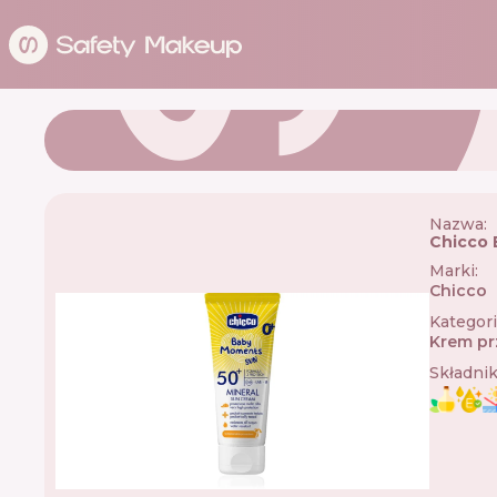
Nazwa:
Chicco 
Marki
:
Chicco

Kategor
Krem pr
Składni