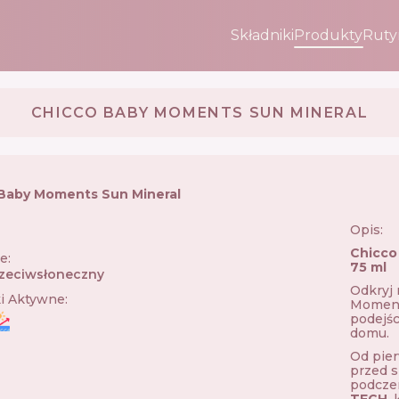
Składniki
Produkty
Ruty
CHICCO BABY MOMENTS SUN MINERAL
Baby Moments Sun Mineral
Opis:
🇹
Chicco
ie
:
75 ml
zeciwsłoneczny
Odkryj 
ki Aktywne
:
Moment
podejśc
domu.
Od pier
przed 
podcze
TECH
,