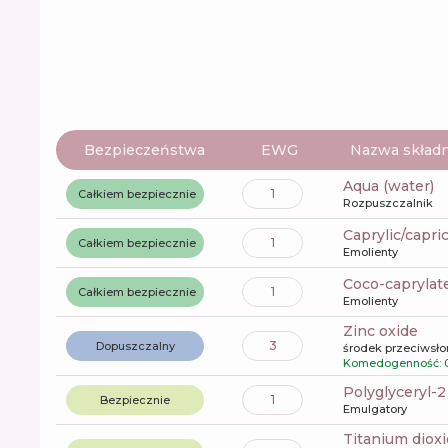
Bezpieczeństwa
EWG
Nazwa składn
aqua (water)
1
Całkiem bezpiecznie
Rozpuszczalnik
caprylic/capri
1
Całkiem bezpiecznie
Emolienty
coco-caprylat
1
Całkiem bezpiecznie
Emolienty
zinc oxide
3
Dopuszczalny
środek przeciwsł
Komedogenność: 
polyglyceryl-
1
Bezpiecznie
Emulgatory
titanium diox