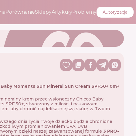
na
Porównanie
Sklepy
Artykuły
Problemy
Autoryzacja
 Baby Moments Sun Mineral Sun Cream SPF50+ 0m+
mineralny krem przeciwsłoneczny Chicco Baby
s SPF 50+, stworzony z miłości i naukowym
iem, aby chronić najdelikatniejszą skórę w Twoim
wszego dnia życia Twoje dziecko będzie chronione
szkodliwym promieniowaniem UVA, UVB i
rwonym dzięki naszej zaawansowanej formule
3 PRO-
 która łączy maksymalną pielęgnację z maksymalną