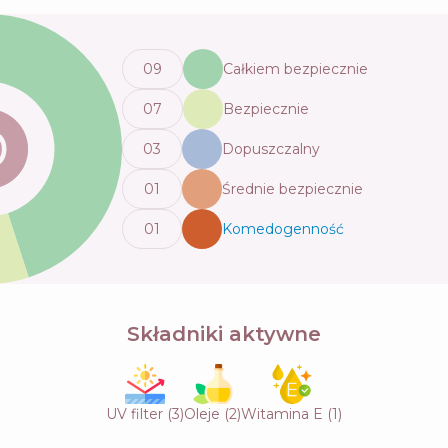
0
9
Całkiem bezpiecznie
0
7
Bezpiecznie
0
3
Dopuszczalny
0
1
Średnie bezpiecznie
0
1
Komedogenność
💬
Składniki aktywne
UV filter
(
3
)
Oleje
(
2
)
Witamina E
(
1
)