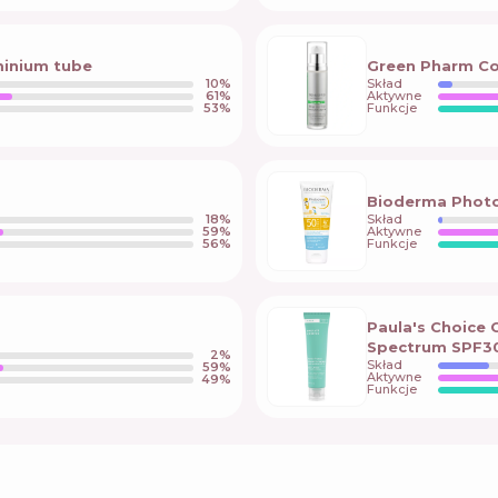
minium tube
Green Pharm C
10
%
Skład
61
%
Aktywne
53
%
Funkcje
Bioderma Photo
18
%
Skład
59
%
Aktywne
56
%
Funkcje
Paula's Choice 
Spectrum SPF3
2
%
Skład
59
%
Aktywne
49
%
Funkcje