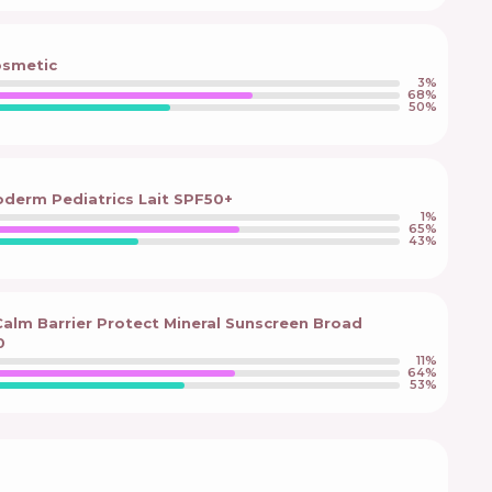
osmetic
3
%
68
%
50
%
derm Pediatrics Lait SPF50+
1
%
65
%
43
%
Calm Barrier Protect Mineral Sunscreen Broad
0
11
%
64
%
53
%