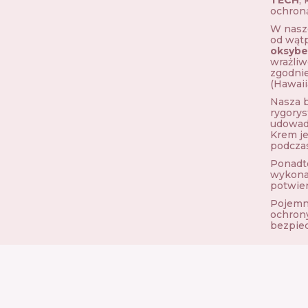
ochroną
W nasze
od wątp
oksyb
wrażliw
zgodnie
(Hawaii
Nasza b
rygorys
udowadn
Krem je
podczas
Ponadto
wykonan
potwier
Pojemno
ochrony
bezpiec