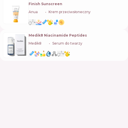
Finish Sunscreen
Anua
🇰🇷
Krem przeciwsłoneczny
Medik8 Niacinamide Peptides
Medik8
🇬🇧
Serum do twarzy