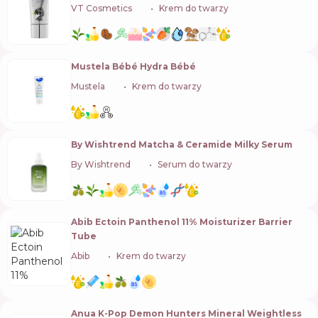
VT Cosmetics
🇰🇷
Krem do twarzy
Mustela Bébé Hydra Bébé
Mustela
🇫🇷
Krem do twarzy
By Wishtrend Matcha & Ceramide Milky Serum
By Wishtrend
🇰🇷
Serum do twarzy
Abib Ectoin Panthenol 11% Moisturizer Barrier
Tube
Abib
🇰🇷
Krem do twarzy
Anua K-Pop Demon Hunters Mineral Weightless