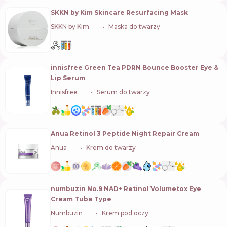
SKKN by Kim Skincare Resurfacing Mask
SKKN by Kim
🇺🇸
Maska do twarzy
innisfree Green Tea PDRN Bounce Booster Eye &
Lip Serum
Innisfree
🇰🇷
Serum do twarzy
Anua Retinol 3 Peptide Night Repair Cream
Anua
🇰🇷
Krem do twarzy
numbuzin No.9 NAD+ Retinol Volumetox Eye
Cream Tube Type
Numbuzin
🇰🇷
Krem pod oczy