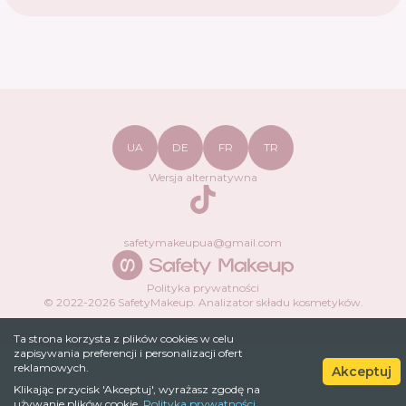
UA
DE
FR
TR
Wersja alternatywna
TikTok
safetymakeupua@gmail.com
Polityka prywatności
© 2022-
2026
SafetyMakeup.
Analizator składu kosmetyków
.
Ta strona korzysta z plików cookies w celu
zapisywania preferencji i personalizacji ofert
reklamowych.
Akceptuj
Klikając przycisk 'Akceptuj', wyrażasz zgodę na
używanie plików cookie.
Polityka prywatności