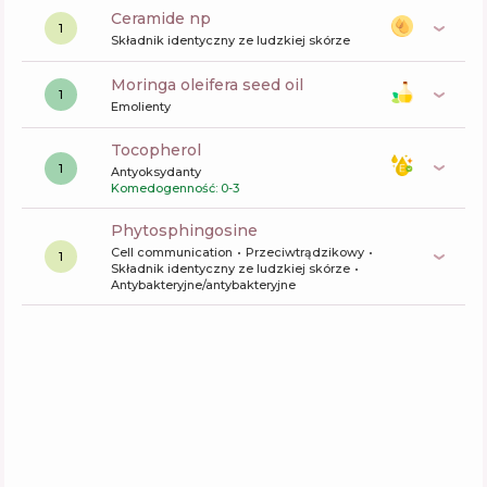
ceramide np
1
Składnik identyczny ze ludzkiej skórze
moringa oleifera seed oil
1
Emolienty
tocopherol
1
Antyoksydanty
Komedogenność: 0-3
phytosphingosine
Cell communication
Przeciwtrądzikowy
1
Składnik identyczny ze ludzkiej skórze
Antybakteryjne/antybakteryjne