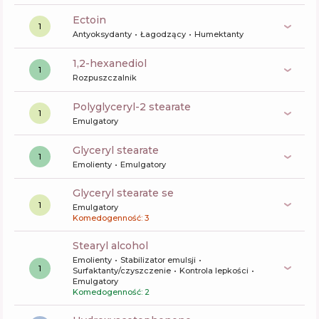
ectoin
1
Antyoksydanty
Łagodzący
Humektanty
1,2-hexanediol
1
Rozpuszczalnik
polyglyceryl-2 stearate
1
Emulgatory
glyceryl stearate
1
Emolienty
Emulgatory
glyceryl stearate se
1
Emulgatory
Komedogenność: 3
stearyl alcohol
Emolienty
Stabilizator emulsji
1
Surfaktanty/czyszczenie
Kontrola lepkości
Emulgatory
Komedogenność: 2