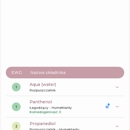
Genabelle Aquabarrier Ceramide Capsule
Cream
Skład
7
%
Aktywne
43
%
Funkcje
70
%
EWG
Nazwa składnika
aqua (water)
1
Rozpuszczalnik
panthenol
1
Łagodzący
Humektanty
Komedogenność: 0
propanediol
2
Rozpuszczalnik
Humektanty