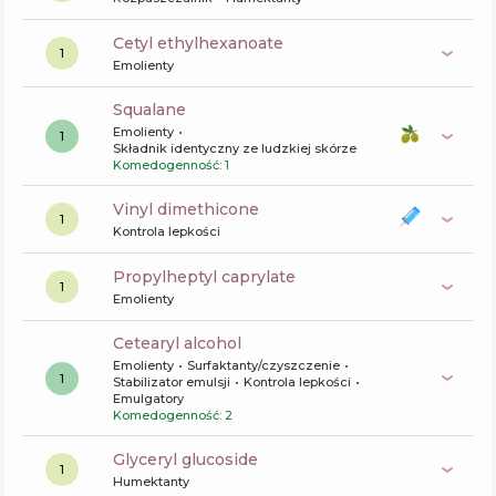
cetyl ethylhexanoate
1
Emolienty
squalane
Emolienty
1
Składnik identyczny ze ludzkiej skórze
Komedogenność: 1
vinyl dimethicone
1
Kontrola lepkości
propylheptyl caprylate
1
Emolienty
cetearyl alcohol
Emolienty
Surfaktanty/czyszczenie
1
Stabilizator emulsji
Kontrola lepkości
Emulgatory
Komedogenność: 2
glyceryl glucoside
1
Humektanty