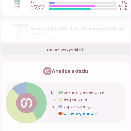
Skład
8
%
Aktywne
68
%
Funkcje
61
%
Eucerin DermoPurifyer Adjunctive Soothing
Cream
Skład
8
%
Aktywne
68
%
Funkcje
61
%
Pokaż wszystkie
▼
Round Lab Soybean Panthenol Cream
Analiza składu
Skład
26
%
Aktywne
44
%
Funkcje
70
%
13
Całkiem bezpiecznie
15
Bezpiecznie
La Roche-Posay Effaclar H Iso-Biome
4
Dopuszczalny
Skład
10
%
Aktywne
66
%
1
Komedogenność
💬
Funkcje
55
%