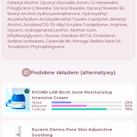
Cetearyl Alcohol, Glyceryl Glucoside, Ectoin, 1,2-Hexanediol,
Polyglyceryl-2 Stearate, Glyceryl Stearate, Glyceryl Stearate SE,
Stearyl Alcohol, Hydroxyacetophenone, Hydroxyethyl
Acrylate/Sodium Acryloyldimethyl Taurate Copolymer, Behenyl
Alcohol, Acrylates/C10-30 Alkyl Acrylate Crosspolymer, Arginine,
Glycerin, Hydrogenated Lecithin, Xanthan Gum,
Ethylhexylglycerin, Glucose, Disodium EDTA, Cholesterol,
Sorbitan Isostearate, Ceramide NP, Moringa Oleifera Seed Oil,
Tocopherol, Phytosphingosine
Podobne składem (alternatywy)
ROUND LAB Birch Juice Moisturizing
Intensive Cream
Skład
28
%
Aktywne
50
%
Funkcje
78
%
Eucerin Dermo Pure Skin Adjunctive
Soothing