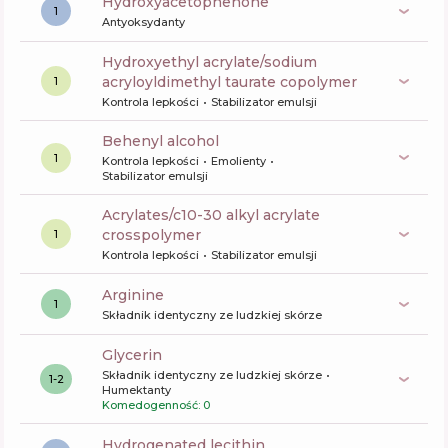
Hydroxyacetophenone
1
Antyoksydanty
hydroxyethyl acrylate/sodium
acryloyldimethyl taurate copolymer
1
Kontrola lepkości
Stabilizator emulsji
behenyl alcohol
1
Kontrola lepkości
Emolienty
Stabilizator emulsji
acrylates/c10-30 alkyl acrylate
crosspolymer
1
Kontrola lepkości
Stabilizator emulsji
arginine
1
Składnik identyczny ze ludzkiej skórze
glycerin
Składnik identyczny ze ludzkiej skórze
1-2
Humektanty
Komedogenność: 0
hydrogenated lecithin