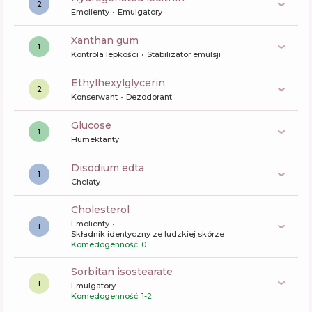
2
Emolienty
Emulgatory
xanthan gum
1
Kontrola lepkości
Stabilizator emulsji
ethylhexylglycerin
2
Konserwant
Dezodorant
glucose
1
Humektanty
disodium edta
1
Chelaty
cholesterol
Emolienty
1
Składnik identyczny ze ludzkiej skórze
Komedogenność: 0
sorbitan isostearate
1
Emulgatory
Komedogenność: 1-2