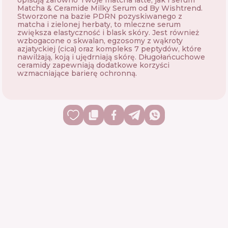
opisują zarówno Twoje matcha latte, jak i serum
Matcha & Ceramide Milky Serum od By Wishtrend.
Stworzone na bazie PDRN pozyskiwanego z
matcha i zielonej herbaty, to mleczne serum
zwiększa elastyczność i blask skóry. Jest również
wzbogacone o skwalan, egzosomy z wąkroty
azjatyckiej (cica) oraz kompleks 7 peptydów, które
nawilżają, koją i ujędrniają skórę. Długołańcuchowe
ceramidy zapewniają dodatkowe korzyści
wzmacniające barierę ochronną.