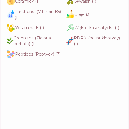
Ceramidy
(
1
)
Skwalan
(
1
)
Funkcje
63
%
Panthenol (Vitamin B5)
Oleje
(
3
)
(
1
)
Celimax Dual Barrier Boosting Serum
Witamina E
(
1
)
Wąkrotka azjatycka
(
1
)
Skład
14
%
Aktywne
32
%
Green tea (Zielona
PDRN (polinukleotydy)
Funkcje
66
%
herbata)
(
1
)
(
1
)
Peptides (Peptydy)
(
7
)
Bioderma Sensibio Defensive Serum
Skład
8
%
Aktywne
35
%
Funkcje
67
%
iUNIK Volufiline Grape PDRN Serum
Skład
16
%
Aktywne
31
%
Funkcje
60
%