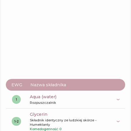
Round Lab Soybean Panthenol Ampoule
Skład
14
%
Aktywne
26
%
Funkcje
70
%
EWG
Nazwa składnika
aqua (water)
1
Rozpuszczalnik
glycerin
Składnik identyczny ze ludzkiej skórze
1-2
Humektanty
Komedogenność: 0