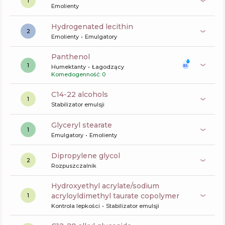
1
Emolienty
hydrogenated lecithin
2
Emolienty
Emulgatory
panthenol
1
Humektanty
Łagodzący
Komedogenność: 0
c14-22 alcohols
1
Stabilizator emulsji
glyceryl stearate
1
Emulgatory
Emolienty
dipropylene glycol
2
Rozpuszczalnik
hydroxyethyl acrylate/sodium
acryloyldimethyl taurate copolymer
1
Kontrola lepkości
Stabilizator emulsji