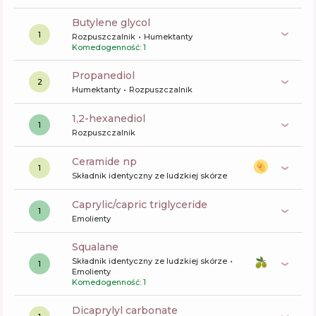
butylene glycol
1
Rozpuszczalnik
Humektanty
Komedogenność: 1
propanediol
2
Humektanty
Rozpuszczalnik
1,2-hexanediol
1
Rozpuszczalnik
ceramide np
1
Składnik identyczny ze ludzkiej skórze
caprylic/capric triglyceride
1
Emolienty
squalane
Składnik identyczny ze ludzkiej skórze
1
Emolienty
Komedogenność: 1
dicaprylyl carbonate