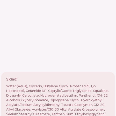
Skład:
Water (Aqua), Glycerin, Butylene Glycol, Propanediol, 1,2-
Hexanediol, Ceramide NP, Caprylic/Capric Triglyceride, Squalane,
Dicaprylyl Carbonate, Hydrogenated Lecithin, Panthenol, C14-22
Alcohols, Glyceryl Stearate, Dipropylene Glycol, Hydroxyethyl
Acrylate/Sodium Acryloyldimethyl Taurate Copolymer, C12-20
Alkyl Glucoside, Acrylates/C10-30 Alkyl Acrylate Crosspolymer,
Sodium Stearoyl Glutamate, Xanthan Gum, Ethylhexylglycerin,