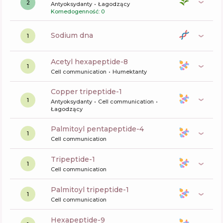
2
Antyoksydanty
Łagodzący
Komedogenność: 0
sodium dna
1
acetyl hexapeptide-8
1
Cell communication
Humektanty
copper tripeptide-1
1
Antyoksydanty
Cell communication
Łagodzący
palmitoyl pentapeptide-4
1
Cell communication
tripeptide-1
1
Cell communication
palmitoyl tripeptide-1
1
Cell communication
hexapeptide-9