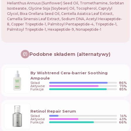
Helianthus Annuus (Sunflower) Seed Oil, Tromethamine, Sorbitan
Isostearate, Glycine Soja (Soybean) Oil, Tocopherol, Caprylyl
Glycol, Bixa Orellana Seed Oil, Centella Asiatica Leaf Extract,
Camellia Sinensis Leaf Extract, Sodium DNA, Acetyl Hexapeptide-
8, Copper Tripeptide-1, Palmitoyl Pentapeptide-4, Tripeptide-1,
Palmitoyl Tripeptide-1, Hexapeptide-9, Nonapeptide-1
Podobne składem (alternatywy)
By Wishtrend Cera-barrier Soothing
Ampoule
Skład
86
%
Aktywne
73
%
Funkcje
85
%
Retinol Repair Serum
Skład
14
%
Aktywne
43
%
Funkcje
66
%