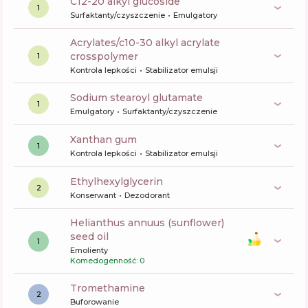
c12-20 alkyl glucoside
1
Surfaktanty/czyszczenie
Emulgatory
acrylates/c10-30 alkyl acrylate
crosspolymer
1
Kontrola lepkości
Stabilizator emulsji
sodium stearoyl glutamate
1
Emulgatory
Surfaktanty/czyszczenie
xanthan gum
1
Kontrola lepkości
Stabilizator emulsji
ethylhexylglycerin
2
Konserwant
Dezodorant
helianthus annuus (sunflower)
seed oil
1
Emolienty
Komedogenność: 0
tromethamine
2
Buforowanie