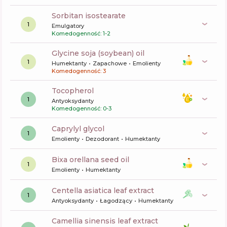
sorbitan isostearate
1
Emulgatory
Komedogenność: 1-2
glycine soja (soybean) oil
1
Humektanty
Zapachowe
Emolienty
Komedogenność: 3
tocopherol
1
Antyoksydanty
Komedogenność: 0-3
caprylyl glycol
1
Emolienty
Dezodorant
Humektanty
bixa orellana seed oil
1
Emolienty
Humektanty
centella asiatica leaf extract
1
Antyoksydanty
Łagodzący
Humektanty
camellia sinensis leaf extract