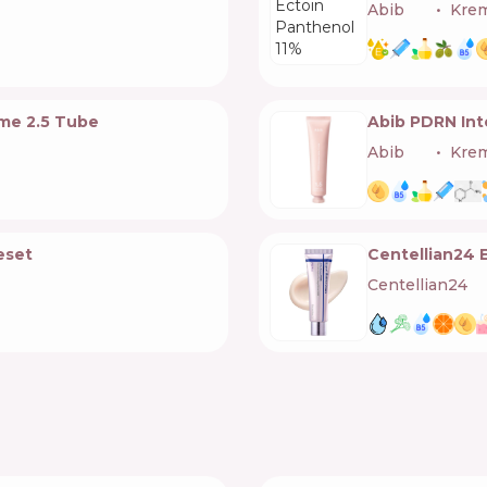
Abib
🇰🇷
Krem
ème 2.5 Tube
Abib PDRN Int
Abib
🇰🇷
Krem
eset
Centellian24
Centellian24
🇰