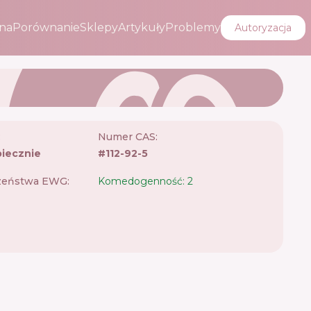
na
Porównanie
Sklepy
Artykuły
Problemy
Autoryzacja
:
Numer CAS:
iecznie
#
112-92-5
zeństwa EWG:
Komedogenność: 2