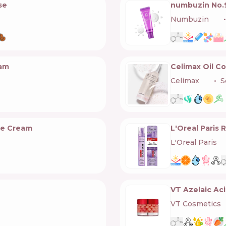
se
numbuzin No.
Numbuzin
🇰🇷
eam
Celimax Oil C
Celimax
🇰🇷
S
le Cream
L'Oreal Paris R
L'Oreal Paris
🇫
VT Azelaic Ac
VT Cosmetics
