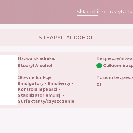
Składniki
Produkty
Ruty
STEARYL ALCOHOL
Nazwa składnika:
Bezpieczeństwa
Stearyl Alcohol
Całkiem bezp
Główne funkcje:
Poziom bezpiec
Emulgatory
Emolienty
01
Kontrola lepkości
Stabilizator emulsji
Surfaktanty/czyszczenie