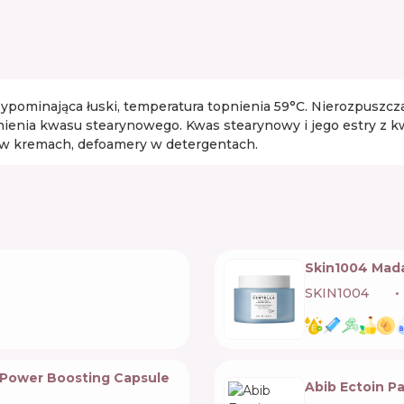
ominająca łuski, temperatura topnienia 59°C. Nierozpuszczal
rnienia kwasu stearynowego. Kwas stearynowy i jego estry z
ty w kremach, defoamery w detergentach.
Skin1004 Mada
SKIN1004
🇰🇷
 Power Boosting Capsule
Abib Ectoin Pa