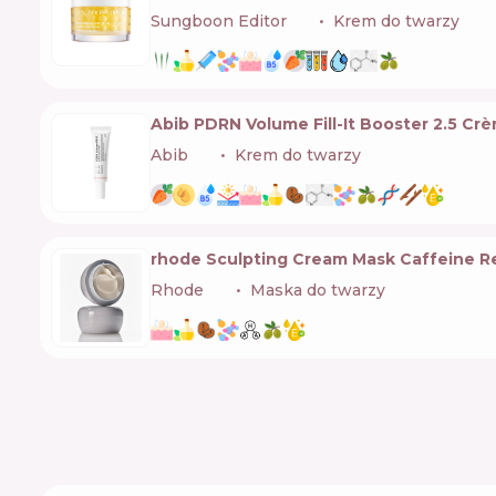
Sungboon Editor
🇰🇷
Krem do twarzy
Abib PDRN Volume Fill-It Booster 2.5 Cr
Abib
🇰🇷
Krem do twarzy
rhode Sculpting Cream Mask Caffeine R
Rhode
🇺🇸
Maska do twarzy