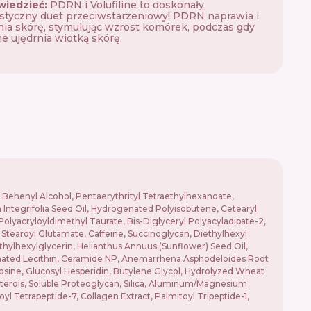
wiedzieć:
PDRN i Volufiline to doskonały,
styczny duet przeciwstarzeniowy! PDRN naprawia i
a skórę, stymulując wzrost komórek, podczas gdy
ine ujędrnia wiotką skórę.
, Behenyl Alcohol, Pentaerythrityl Tetraethylhexanoate,
 Integrifolia Seed Oil, Hydrogenated Polyisobutene, Cetearyl
Polyacryloyldimethyl Taurate, Bis-Diglyceryl Polyacyladipate-2,
Stearoyl Glutamate, Caffeine, Succinoglycan, Diethylhexyl
thylhexylglycerin, Helianthus Annuus (Sunflower) Seed Oil,
genated Lecithin, Ceramide NP, Anemarrhena Asphodeloides Root
sine, Glucosyl Hesperidin, Butylene Glycol, Hydrolyzed Wheat
 Sterols, Soluble Proteoglycan, Silica, Aluminum/Magnesium
l Tetrapeptide-7, Collagen Extract, Palmitoyl Tripeptide-1,