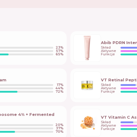
Abib PDRN Inten
23
%
Skład
57
%
Aktywne
65
%
Funkcje
eam
VT Retinal Pep
17
%
Skład
44
%
Aktywne
72
%
Funkcje
Liposome 4% + Fermented
VT Vitamin C A
Skład
20
%
Aktywne
37
%
Funkcje
70
%