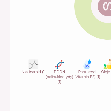
Niacinamid
(
1
)
PDRN
Panthenol
Oleje
(polinukleotydy)
(Vitamin B5)
(
1
)
(
1
)