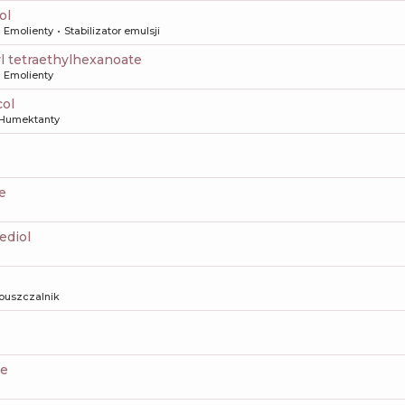
ol
Emolienty
Stabilizator emulsji
yl tetraethylhexanoate
Emolienty
col
Humektanty
te
ediol
puszczalnik
te