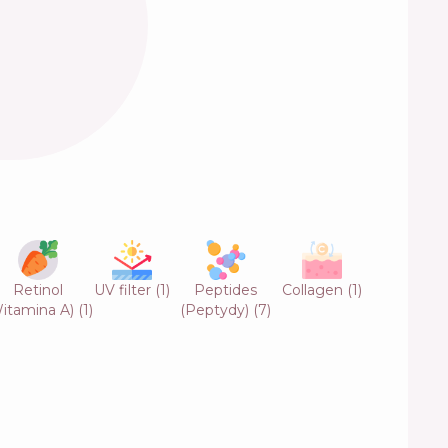
Retinol
UV filter
(
1
)
Peptides
Collagen
(
1
)
itamina A)
(
1
)
(Peptydy)
(
7
)