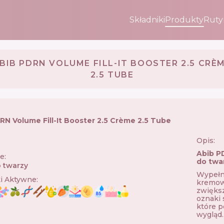
Składniki
Produkty
Ruty
BIB PDRN VOLUME FILL-IT BOOSTER 2.5 CRÈ
2.5 TUBE
RN Volume Fill-It Booster 2.5 Crème 2.5 Tube
Opis:
Abib P
ie
:
do twa
 twarzy
Wypełni
ki Aktywne
:
kremowi
zwiększ
oznaki 
które p
wygląd.