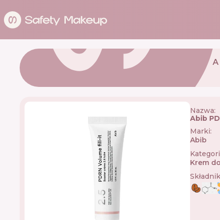
A
Nazwa:
Abib PD
Marki
:
Abib
🇰🇷
Kategor
Krem do
Składni