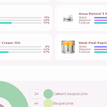
Anua Retinol 3 
19
%
Skład
49
%
Aktywne
70
%
Funkcje
r Cream 100
Medi-Peel Pepti
8
%
Skład
42
%
Aktywne
67
%
Funkcje
24
Całkiem bezpiecznie
44
Bezpiecznie