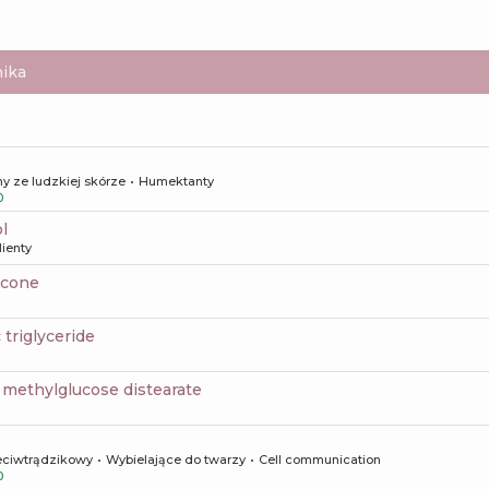
ika
y ze ludzkiej skórze
Humektanty
0
l
ienty
icone
c triglyceride
3 methylglucose distearate
eciwtrądzikowy
Wybielające do twarzy
Cell communication
0