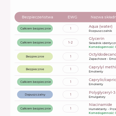
Bezpieczeństwa
EWG
Nazwa składn
aqua (water)
1
Całkiem bezpiecznie
Rozpuszczalnik
glycerin
1-2
Całkiem bezpiecznie
Składnik identyczn
Komedogenność: 
octyldodecano
1
Bezpiecznie
Zapachowe
Emol
caprylyl meth
1
Bezpiecznie
Emolienty
caprylic/capri
1
Całkiem bezpiecznie
Emolienty
polyglyceryl-
1
Dopuszczalny
Emulgatory
niacinamide
1
Całkiem bezpiecznie
Humektanty
Prz
Komedogenność: 