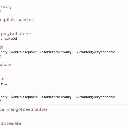
odzący
0
egrifolia seed oil
 polyisobutene
la lepkości
ol
ienty
Kontrola lepkości
Stabilizator emulsji
Surfaktanty/czyszczenie
2
sphate
ate
ienty
l
ienty
Kontrola lepkości
Stabilizator emulsji
Surfaktanty/czyszczenie
2
dica (mango) seed butter
3 distearate