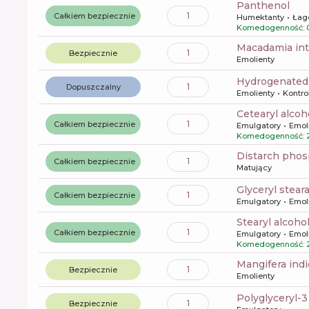
panthenol
1
Całkiem bezpiecznie
Humektanty
Łag
Komedogenność: 
macadamia int
1
Bezpiecznie
Emolienty
hydrogenated
1
Dopuszczalny
Emolienty
Kontro
cetearyl alcoh
1
Całkiem bezpiecznie
Emulgatory
Emol
Komedogenność: 
distarch pho
1
Całkiem bezpiecznie
Matujący
glyceryl stear
1
Całkiem bezpiecznie
Emulgatory
Emol
stearyl alcoho
1
Całkiem bezpiecznie
Emulgatory
Emol
Komedogenność: 
mangifera in
1
Bezpiecznie
Emolienty
polyglyceryl-
1
Bezpiecznie