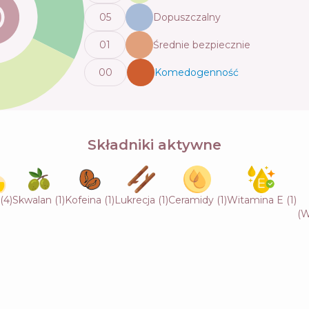
0
5
Dopuszczalny
0
1
Średnie bezpiecznie
0
0
Komedogenność
💬
Składniki aktywne
(
4
)
Skwalan
(
1
)
Kofeina
(
1
)
Lukrecja
(
1
)
Ceramidy
(
1
)
Witamina E
(
1
)
(W