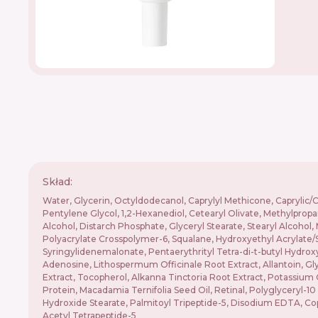
Skład:
Water, Glycerin, Octyldodecanol, Caprylyl Methicone, Caprylic/
Pentylene Glycol, 1,2-Hexanediol, Cetearyl Olivate, Methylprop
Alcohol, Distarch Phosphate, Glyceryl Stearate, Stearyl Alcohol
Polyacrylate Crosspolymer-6, Squalane, Hydroxyethyl Acrylate/
Syringylidenemalonate, Pentaerythrityl Tetra-di-t-butyl Hydrox
Adenosine, Lithospermum Officinale Root Extract, Allantoin, 
Extract, Tocopherol, Alkanna Tinctoria Root Extract, Potassi
Protein, Macadamia Ternifolia Seed Oil, Retinal, Polyglyceryl-
Hydroxide Stearate, Palmitoyl Tripeptide-5, Disodium EDTA, Copp
Acetyl Tetrapeptide-5