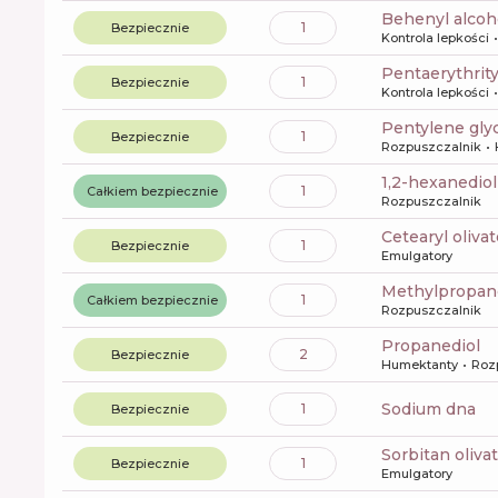
behenyl alcoh
1
Bezpiecznie
Kontrola lepkości
pentaerythrit
1
Bezpiecznie
Kontrola lepkości
pentylene gly
1
Bezpiecznie
Rozpuszczalnik
1,2-hexanediol
1
Całkiem bezpiecznie
Rozpuszczalnik
cetearyl oliva
1
Bezpiecznie
Emulgatory
methylpropan
1
Całkiem bezpiecznie
Rozpuszczalnik
propanediol
2
Bezpiecznie
Humektanty
Roz
sodium dna
1
Bezpiecznie
sorbitan oliva
1
Bezpiecznie
Emulgatory