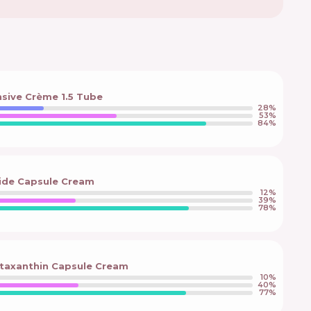
sive Crème 1.5 Tube
28
%
53
%
84
%
tide Capsule Cream
12
%
39
%
78
%
staxanthin Capsule Cream
10
%
40
%
77
%