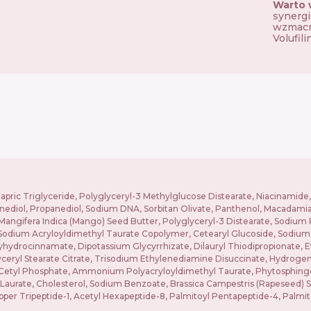
Warto 
synergi
wzmacni
Volufil
Capric Triglyceride, Polyglyceryl-3 Methylglucose Distearate, Niacinamide
anediol, Propanediol, Sodium DNA, Sorbitan Olivate, Panthenol, Macadamia
, Mangifera Indica (Mango) Seed Butter, Polyglyceryl-3 Distearate, Sodium 
Sodium Acryloyldimethyl Taurate Copolymer, Cetearyl Glucoside, Sodium 
yhydrocinnamate, Dipotassium Glycyrrhizate, Dilauryl Thiodipropionate, E
Glyceryl Stearate Citrate, Trisodium Ethylenediamine Disuccinate, Hydro
um Cetyl Phosphate, Ammonium Polyacryloyldimethyl Taurate, Phytosphingo
10 Laurate, Cholesterol, Sodium Benzoate, Brassica Campestris (Rapeseed)
er Tripeptide-1, Acetyl Hexapeptide-8, Palmitoyl Pentapeptide-4, Palmitoy