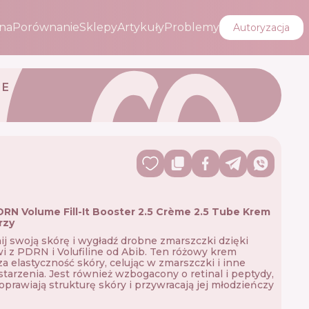
na
Porównanie
Sklepy
Artykuły
Problemy
Autoryzacja
ME
DRN Volume Fill-It Booster 2.5 Crème 2.5 Tube Krem
rzy
j swoją skórę i wygładź drobne zmarszczki dzięki
 z PDRN i Volufiline od Abib. Ten różowy krem
a elastyczność skóry, celując w zmarszczki i inne
starzenia. Jest również wzbogacony o retinal i peptydy,
oprawiają strukturę skóry i przywracają jej młodzieńczy