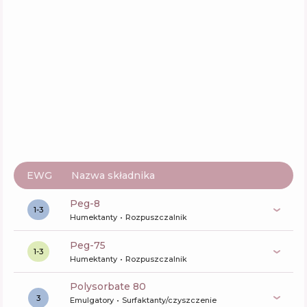
EWG
Nazwa składnika
peg-8
1-3
Humektanty
Rozpuszczalnik
peg-75
1-3
Humektanty
Rozpuszczalnik
polysorbate 80
3
Emulgatory
Surfaktanty/czyszczenie