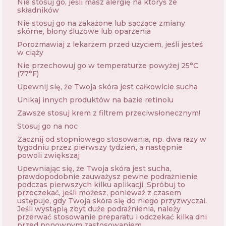
Nie stosuj go, jeśli masz alergię na któryś ze
składników
Nie stosuj go na zakażone lub sączące zmiany
skórne, błony śluzowe lub oparzenia
Porozmawiaj z lekarzem przed użyciem, jeśli jesteś
w ciąży
Nie przechowuj go w temperaturze powyżej 25°C
(77°F)
Upewnij się, że Twoja skóra jest całkowicie sucha
Unikaj innych produktów na bazie retinolu
Zawsze stosuj krem ​​z filtrem przeciwsłonecznym!
Stosuj go na noc
Zacznij od stopniowego stosowania, np. dwa razy w
tygodniu przez pierwszy tydzień, a następnie
powoli zwiększaj
Upewniając się, że Twoja skóra jest sucha,
prawdopodobnie zauważysz pewne podrażnienie
podczas pierwszych kilku aplikacji. Spróbuj to
przeczekać, jeśli możesz, ponieważ z czasem
ustępuje, gdy Twoja skóra się do niego przyzwyczai.
Jeśli wystąpią zbyt duże podrażnienia, należy
przerwać stosowanie preparatu i odczekać kilka dni
przed ponownym zastosowaniem.