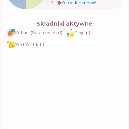
0
Komedogenność
💬
Składniki aktywne
Retinol (Witamina A)
(
1
)
Oleje
(
1
)
Witamina E
(
1
)