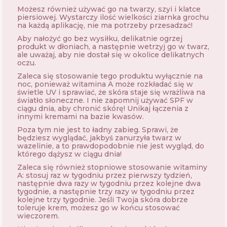
Możesz również używać go na twarzy, szyi i klatce
piersiowej. Wystarczy ilość wielkości ziarnka grochu
na każdą aplikację, nie ma potrzeby przesadzać!
Aby nałożyć go bez wysiłku, delikatnie ogrzej
produkt w dłoniach, a następnie wetrzyj go w twarz,
ale uważaj, aby nie dostał się w okolice delikatnych
oczu.
Zaleca się stosowanie tego produktu wyłącznie na
noc, ponieważ witamina A może rozkładać się w
świetle UV i sprawiać, że skóra staje się wrażliwa na
światło słoneczne. I nie zapomnij używać SPF w
ciągu dnia, aby chronić skórę! Unikaj łączenia z
innymi kremami na bazie kwasów.
Poza tym nie jest to ładny zabieg. Sprawi, że
będziesz wyglądać, jakbyś zanurzyła twarz w
wazelinie, a to prawdopodobnie nie jest wygląd, do
którego dążysz w ciągu dnia!
Zaleca się również stopniowe stosowanie witaminy
A: stosuj raz w tygodniu przez pierwszy tydzień,
następnie dwa razy w tygodniu przez kolejne dwa
tygodnie, a następnie trzy razy w tygodniu przez
kolejne trzy tygodnie. Jeśli Twoja skóra dobrze
toleruje krem, możesz go w końcu stosować
wieczorem.