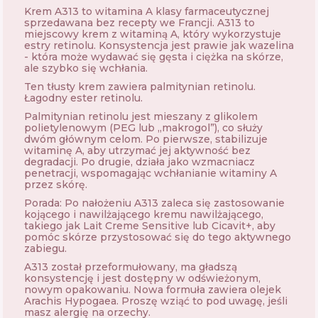
Krem A313 to witamina A klasy farmaceutycznej
sprzedawana bez recepty we Francji. A313 to
miejscowy krem ​​z witaminą A, który wykorzystuje
estry retinolu. Konsystencja jest prawie jak wazelina
- która może wydawać się gęsta i ciężka na skórze,
ale szybko się wchłania.
Ten tłusty krem ​​zawiera palmitynian retinolu.
Łagodny ester retinolu.
Palmitynian retinolu jest mieszany z glikolem
polietylenowym (PEG lub „makrogol”), co służy
dwóm głównym celom. Po pierwsze, stabilizuje
witaminę A, aby utrzymać jej aktywność bez
degradacji. Po drugie, działa jako wzmacniacz
penetracji, wspomagając wchłanianie witaminy A
przez skórę.
Porada: Po nałożeniu A313 zaleca się zastosowanie
kojącego i nawilżającego kremu nawilżającego,
takiego jak Lait Creme Sensitive lub Cicavit+, aby
pomóc skórze przystosować się do tego aktywnego
zabiegu.
A313 został przeformułowany, ma gładszą
konsystencję i jest dostępny w odświeżonym,
nowym opakowaniu. Nowa formuła zawiera olejek
Arachis Hypogaea. Proszę wziąć to pod uwagę, jeśli
masz alergię na orzechy.