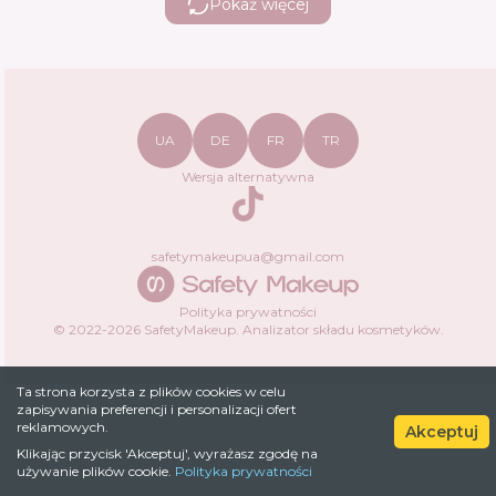
Pokaż więcej
UA
DE
FR
TR
Wersja alternatywna
TikTok
safetymakeupua@gmail.com
Polityka prywatności
© 2022-
2026
SafetyMakeup.
Analizator składu kosmetyków
.
Ta strona korzysta z plików cookies w celu
zapisywania preferencji i personalizacji ofert
reklamowych.
Akceptuj
Klikając przycisk 'Akceptuj', wyrażasz zgodę na
używanie plików cookie.
Polityka prywatności