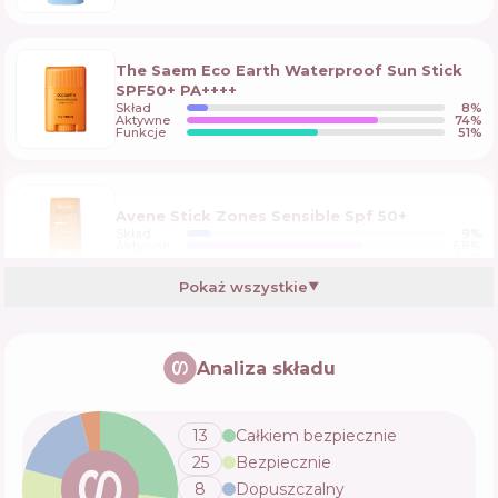
The Saem Eco Earth Waterproof Sun Stick
SPF50+ PA++++
Skład
8
%
Aktywne
74
%
Funkcje
51
%
Avene Stick Zones Sensible Spf 50+
Skład
9
%
Aktywne
68
%
Funkcje
54
%
Pokaż wszystkie
▼
Abib Quick Sunstick Protection Bar SPF50+
PA++++
Analiza składu
Skład
15
%
Aktywne
48
%
Funkcje
60
%
13
Całkiem bezpiecznie
25
Bezpiecznie
Isntree Hyaluronic Acid Airy Sun Stick SPF
8
Dopuszczalny
50+ PA++++