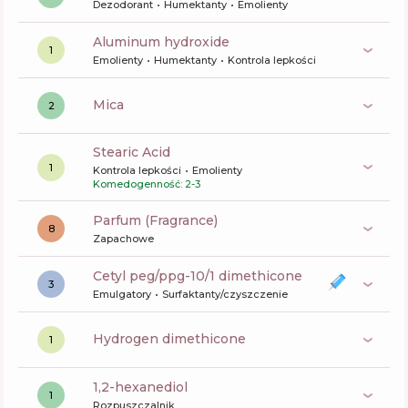
Dezodorant
Humektanty
Emolienty
aluminum hydroxide
1
Emolienty
Humektanty
Kontrola lepkości
mica
2
Stearic Acid
1
Kontrola lepkości
Emolienty
Komedogenność: 2-3
Parfum (Fragrance)
8
Zapachowe
cetyl peg/ppg-10/1 dimethicone
3
Emulgatory
Surfaktanty/czyszczenie
hydrogen dimethicone
1
1,2-hexanediol
1
Rozpuszczalnik