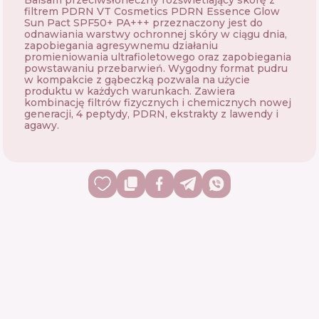
Balsam przeciwsłoneczny rozświetlający skórę z
filtrem PDRN VT Cosmetics PDRN Essence Glow
Sun Pact SPF50+ PA+++ przeznaczony jest do
odnawiania warstwy ochronnej skóry w ciągu dnia,
zapobiegania agresywnemu działaniu
promieniowania ultrafioletowego oraz zapobiegania
powstawaniu przebarwień. Wygodny format pudru
w kompakcie z gąbeczką pozwala na użycie
produktu w każdych warunkach. Zawiera
kombinację filtrów fizycznych i chemicznych nowej
generacji, 4 peptydy, PDRN, ekstrakty z lawendy i
agawy.