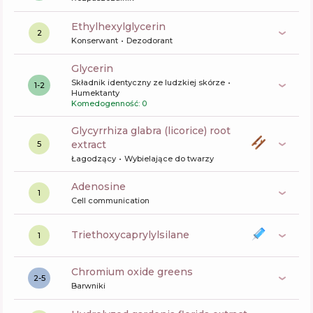
ethylhexylglycerin
2
Konserwant
Dezodorant
glycerin
Składnik identyczny ze ludzkiej skórze
1-2
Humektanty
Komedogenność: 0
glycyrrhiza glabra (licorice) root
extract
5
Łagodzący
Wybielające do twarzy
Adenosine
1
Cell communication
triethoxycaprylylsilane
1
chromium oxide greens
2-5
Barwniki