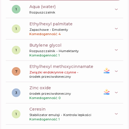
aqua (water)
1
Rozpuszczalnik
ethylhexyl palmitate
1
Zapachowe
Emolienty
Komedogenność: 4
butylene glycol
1
Rozpuszczalnik
Humektanty
Komedogenność: 1
ethylhexyl methoxycinnamate
7
Związki endokrynnie czynne
środek przeciwsłoneczny
zinc oxide
3
środek przeciwsłoneczny
Komedogenność: 0
ceresin
1
Stabilizator emulsji
Kontrola lepkości
Komedogenność: 1