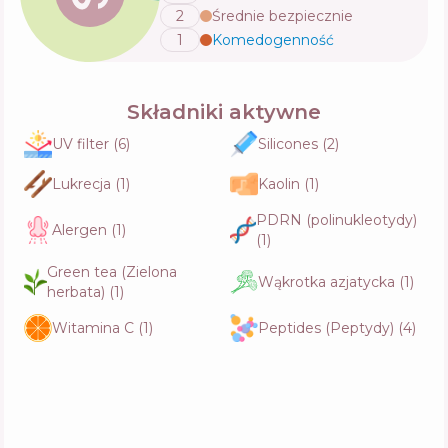
2
Średnie bezpiecznie
Skład
8
%
Aktywne
54
%
Funkcje
59
%
1
Komedogenność
💬
Pyunkang Yul Kids & Baby Waterproof
Składniki aktywne
Protection Sun Stick
Skład
9
%
UV filter
(
6
)
Silicones
(
2
)
Aktywne
57
%
Funkcje
50
%
Lukrecja
(
1
)
Kaolin
(
1
)
PDRN (polinukleotydy)
Ollie Protetor Solar em Bastão Incolor FPS
Alergen
(
1
)
(
1
)
95
Skład
7
%
Aktywne
59
%
Green tea (Zielona
Wąkrotka azjatycka
(
1
)
Funkcje
51
%
herbata)
(
1
)
Witamina C
(
1
)
Peptides (Peptydy)
(
4
)
Arencia Cloud Sun Stick SPF50+ PA++++
Skład
6
%
Aktywne
55
%
Funkcje
53
%