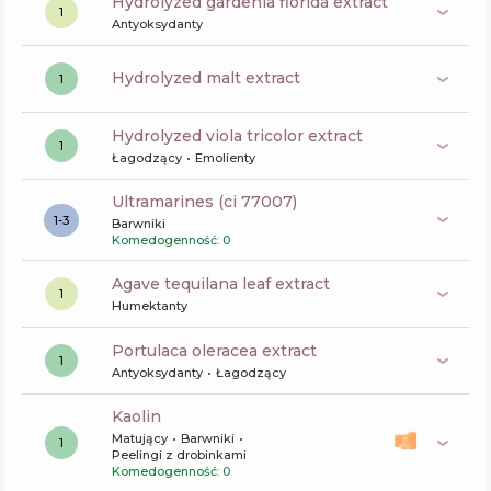
hydrolyzed gardenia florida extract
1
Antyoksydanty
hydrolyzed malt extract
1
hydrolyzed viola tricolor extract
1
Łagodzący
Emolienty
ultramarines (ci 77007)
1-3
Barwniki
Komedogenność: 0
agave tequilana leaf extract
1
Humektanty
portulaca oleracea extract
1
Antyoksydanty
Łagodzący
kaolin
Matujący
Barwniki
1
Peelingi z drobinkami
Komedogenność: 0