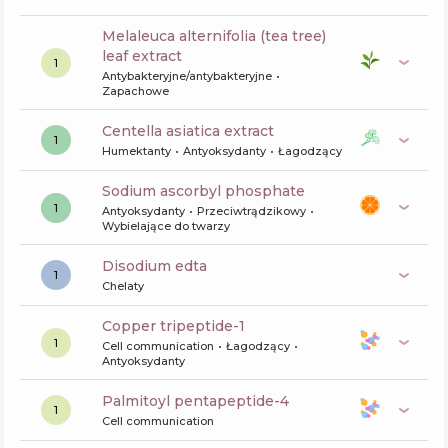
melaleuca alternifolia (tea tree)
leaf extract
1
Antybakteryjne/antybakteryjne
Zapachowe
centella asiatica extract
1
Humektanty
Antyoksydanty
Łagodzący
sodium ascorbyl phosphate
1
Antyoksydanty
Przeciwtrądzikowy
Wybielające do twarzy
disodium edta
1
Chelaty
copper tripeptide-1
1
Cell communication
Łagodzący
Antyoksydanty
palmitoyl pentapeptide-4
1
Cell communication