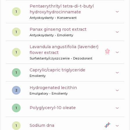
pentaerythrityl tetra-di-t-butyl
hydroxyhydrocinnamate
1
Antyoksydanty
Konserwant
panax ginseng root extract
1
Antyoksydanty
Emolienty
lavandula angustifolia (lavender)
flower extract
1
Surfaktanty/czyszczenie
Dezodorant
caprylic/capric triglyceride
1
Emolienty
hydrogenated lecithin
2
Emulgatory
Emolienty
polyglyceryl-10 oleate
1
sodium dna
1