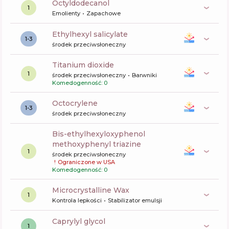
octyldodecanol
1
Emolienty
Zapachowe
ethylhexyl salicylate
1-3
środek przeciwsłoneczny
titanium dioxide
1
środek przeciwsłoneczny
Barwniki
Komedogenność: 0
octocrylene
1-3
środek przeciwsłoneczny
bis-ethylhexyloxyphenol
methoxyphenyl triazine
1
środek przeciwsłoneczny
!
Ograniczone w USA
Komedogenność: 0
Microcrystalline Wax
1
Kontrola lepkości
Stabilizator emulsji
caprylyl glycol
1