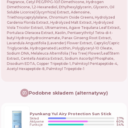
Fragrance, Cetyl PEG/PPG-10/1 Dimethicone, Hydrogen
Dimethicone, 1,2-Hexanediol, Ethylhexylglycerin, Glycerin, Oil
Soluble Licorice(Glycyrrhiza) Extract, Adenosine,
Triethoxycaprylylsilane, Chromium Oxide Greens, Hydrolyzed
Gardenia Florida Extract, Hydrolyzed Malt Extract, Hydrolyzed
Viola Tricolor Extract, Ultramarines, Agave Tequilana Leaf Extract,
Portulaca Oleracea Extract, Kaolin, Pentaerythrityl Tetra-di-t-
butyl Hydroxyhydrocinnamate, Panax Ginseng Root Extract,
Lavandula Angustifolia (Lavender) Flower Extract, Caprylic/Capric
Triglyceride, Hydrogenated Lecithin, Polyglyceryl-10 Oleate,
Sodium DNA, Melaleuca Alternifolia (Tea Tree) Flower/Leaf/Stem
Extract, Centella Asiatica Extract, Sodium Ascorbyl Phosphate,
Disodium EDTA, Copper Tripeptide-1, Palmitoyl Pentapeptide-4,
Acetyl Hexapeptide-8, Palmitoyl Tripeptide-1
Podobne składem (alternatywy)
Pyunkang Yul Airy Protection Sun Stick
Skład
27
%
Aktywne
60
%
Funkcje
54
%