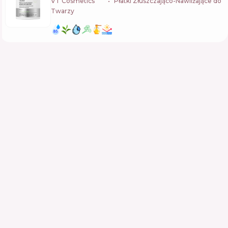
VT Cosmetics
🇰🇷
Płatki Złuszczająco-Nawilżające do
Twarzy