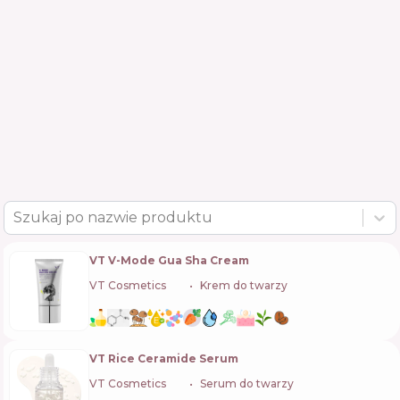
Szukaj po nazwie produktu
VT V-Mode Gua Sha Cream
VT Cosmetics
🇰🇷
Krem do twarzy
VT Rice Ceramide Serum
VT Cosmetics
🇰🇷
Serum do twarzy