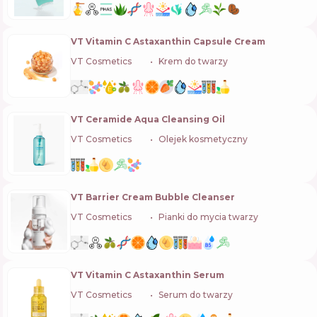
VT Vitamin C Astaxanthin Capsule Cream
VT Cosmetics
🇰🇷
Krem do twarzy
VT Ceramide Aqua Cleansing Oil
VT Cosmetics
🇰🇷
Olejek kosmetyczny
VT Barrier Cream Bubble Cleanser
VT Cosmetics
🇰🇷
Pianki do mycia twarzy
VT Vitamin C Astaxanthin Serum
VT Cosmetics
🇰🇷
Serum do twarzy