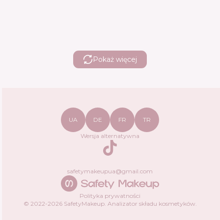
Pokaż więcej
UA
DE
FR
TR
Wersja alternatywna
TikTok
safetymakeupua@gmail.com
Polityka prywatności
© 2022-
2026
SafetyMakeup.
Analizator składu kosmetyków
.