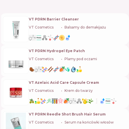
VT PDRN Barrier Cleanser
VT Cosmetics
🇰🇷
Balsamy do demakijażu
VT PDRN Hydrogel Eye Patch
VT Cosmetics
🇰🇷
Plamy pod oczami
VT Azelaic Acid Care Capsule Cream
VT Cosmetics
🇰🇷
Krem do twarzy
VT PDRN Reedle Shot Brush Hair Serum
VT Cosmetics
🇰🇷
Serum na końcówki włosów