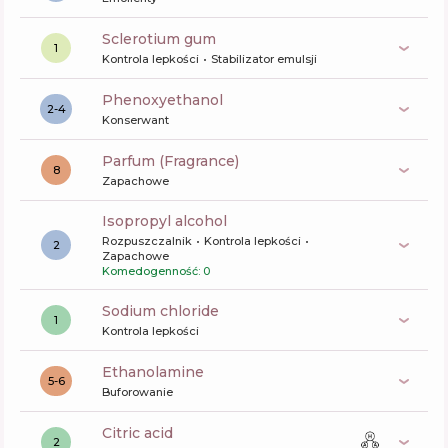
sclerotium gum
1
Kontrola lepkości
Stabilizator emulsji
phenoxyethanol
2-4
Konserwant
Parfum (Fragrance)
8
Zapachowe
isopropyl alcohol
Rozpuszczalnik
Kontrola lepkości
2
Zapachowe
Komedogenność: 0
sodium chloride
1
Kontrola lepkości
ethanolamine
5-6
Buforowanie
citric acid
2