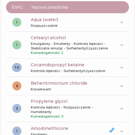
EWG
Nazwa składnika
aqua (water)
1
Rozpuszczalnik
cetearyl alcohol
Emulgatory
Emolienty
Kontrola lepkości
1
Stabilizator emulsji
Surfaktanty/czyszczenie
Komedogenność: 2
cocamidopropyl betaine
1-5
Kontrola lepkości
Surfaktanty/czyszczenie
behentrimonium chloride
6
Konserwant
propylene glycol
Kontrola lepkości
Rozpuszczalnik
3
Humektanty
Komedogenność: 0
amodimethicone
1
Emolienty