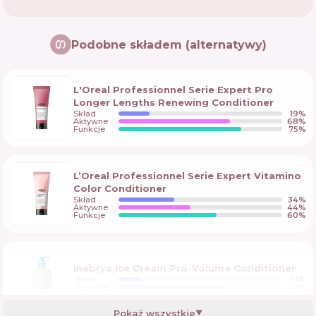
Podobne składem (alternatywy)
L'Oreal Professionnel Serie Expert Pro
Longer Lengths Renewing Conditioner
Skład
19
%
Aktywne
68
%
Funkcje
75
%
L’Oreal Professionnel Serie Expert Vitamino
Color Conditioner
Skład
34
%
Aktywne
44
%
Funkcje
60
%
Inebrya Ice Cream Pro-Volume Conditioner
Skład
13
%
Aktywne
66
%
Funkcje
67
%
Pokaż wszystkie
▼