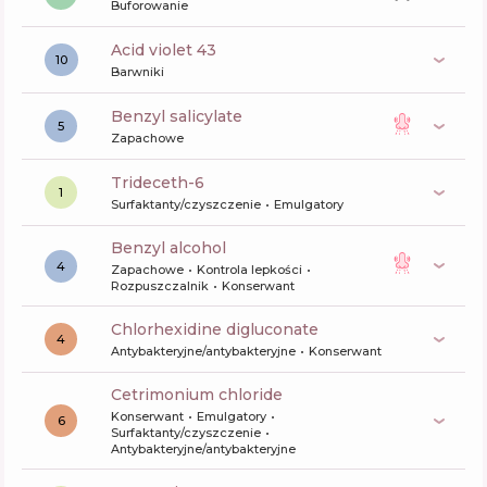
Buforowanie
acid violet 43
10
Barwniki
benzyl salicylate
5
Zapachowe
trideceth-6
1
Surfaktanty/czyszczenie
Emulgatory
benzyl alcohol
4
Zapachowe
Kontrola lepkości
Rozpuszczalnik
Konserwant
chlorhexidine digluconate
4
Antybakteryjne/antybakteryjne
Konserwant
cetrimonium chloride
Konserwant
Emulgatory
6
Surfaktanty/czyszczenie
Antybakteryjne/antybakteryjne