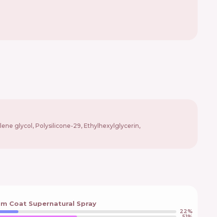
lene glycol, Polysilicone-29, Ethylhexylglycerin,
m Coat Supernatural Spray
22
%
51
%