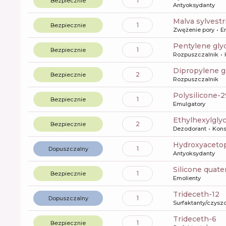
1
Bezpiecznie
Antyoksydanty
malva sylvest
1
Bezpiecznie
Zwężenie pory
E
pentylene gly
1
Bezpiecznie
Rozpuszczalnik
dipropylene g
2
Bezpiecznie
Rozpuszczalnik
polysilicone-
1
Bezpiecznie
Emulgatory
ethylhexylgly
2
Bezpiecznie
Dezodorant
Kons
Hydroxyacet
1
Dopuszczalny
Antyoksydanty
silicone quat
1
Bezpiecznie
Emolienty
trideceth-12
1
Dopuszczalny
Surfaktanty/czysz
trideceth-6
1
Bezpiecznie