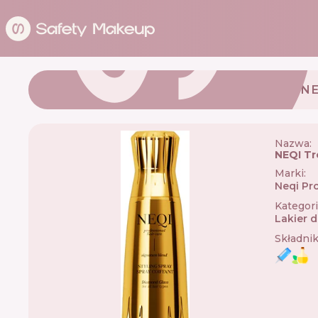
N
Nazwa:
NEQI Tr
Marki
:
Neqi Pr
Kategor
Lakier 
Składni