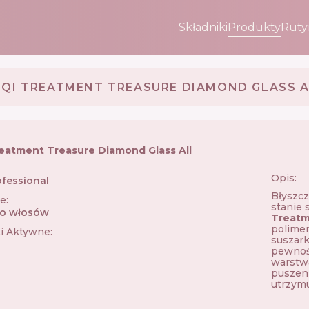
Składniki
Produkty
Ruty
EQI TREATMENT TREASURE DIAMOND GLASS A
eatment Treasure Diamond Glass All
Opis:
ofessional
🇮🇹
Błyszcz
ie
:
stanie 
do włosów
Treatm
polimer
ki Aktywne
:
suszark
pewnośc
warstwa
puszeni
utrzymu