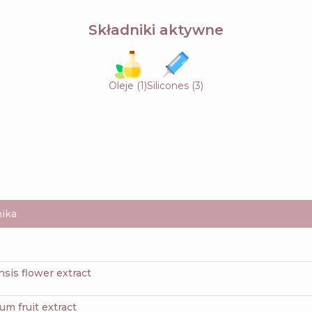
Składniki aktywne
Oleje
(
1
)
Silicones
(
3
)
ika
ensis flower extract
um fruit extract