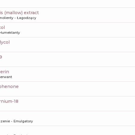
ris (mallow) extract
molienty
Łagodzący
col
Humektanty
lycol
29
cerin
erwant
ophenone
ernium-18
czenie
Emulgatory