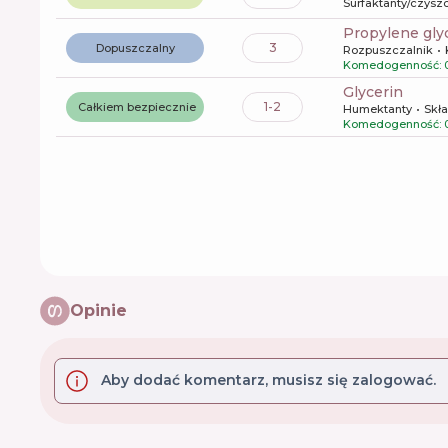
Surfaktanty/czysz
propylene gly
3
Dopuszczalny
Rozpuszczalnik
Komedogenność: 
glycerin
1-2
Całkiem bezpiecznie
Humektanty
Skła
Komedogenność: 
Opinie
Aby dodać komentarz, musisz się zalogować.