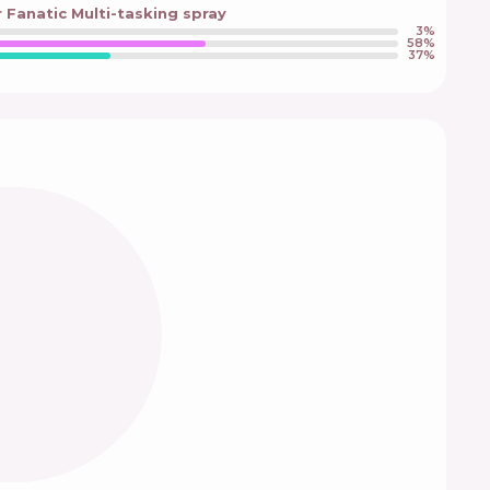
 Fanatic Multi-tasking spray
3
%
58
%
37
%