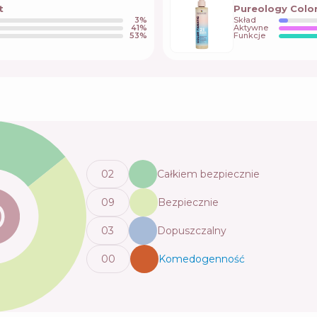
t
Pureology Color
3
%
Skład
41
%
Aktywne
53
%
Funkcje
0
2
Całkiem bezpiecznie
0
9
Bezpiecznie
0
3
Dopuszczalny
0
0
Komedogenność
💬