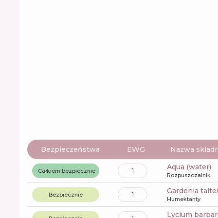
Bezpieczeństwa
EWG
Nazwa składn
aqua (water)
1
Całkiem bezpiecznie
Rozpuszczalnik
gardenia tait
1
Bezpiecznie
Humektanty
lycium barbar