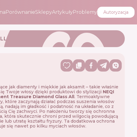
na
Porównanie
Sklepy
Artykuły
Problemy
Autoryzacja
LL
ące jak diamenty i miękkie jak aksamit – takie właśnie
się Twoje włosy dzięki produktowi do stylizacji
NEQI
ent Treasure Diamond Glass All
. Termoaktywne
y, które zaczynają działać podczas suszenia włosów
ą, nadają im gładkość i podatność na układanie, co z
ią Cię zachwyci. Po nałożeniu tworzy się ochronna
, która skutecznie chroni przed wilgocią powodującą
e lub utratę kształtu fryzury. Ta dodatkowa ochrona
je się nawet po kilku myciach włosów.