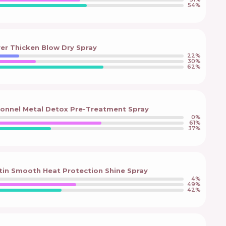
54
%
er Thicken Blow Dry Spray
22
%
30
%
62
%
ionnel Metal Detox Pre-Treatment Spray
0
%
61
%
37
%
in Smooth Heat Protection Shine Spray
4
%
49
%
42
%