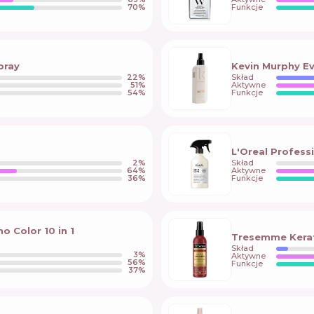
70
%
Funkcje
pray
Kevin Murphy Ev
22
%
Skład
51
%
Aktywne
54
%
Funkcje
L'Oreal Profess
2
%
Skład
64
%
Aktywne
36
%
Funkcje
o Color 10 in 1
Tresemme Kerat
Skład
3
%
Aktywne
56
%
Funkcje
37
%