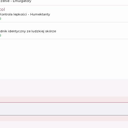
czenie
Emulgatory
col
Kontrola lepkości
Humektanty
0
dnik identyczny ze ludzkiej skórze
0