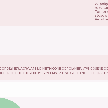
W połąc
rezulta
Ten prz
stosowa
Finisher
COPOLYMER, ACRYLATES/DIMETHICONE COPOLYMER, VP/EICOSENE CO
OPHEROL, BHT, ETHYLHEXYLGLYCERIN, PHENOXYETHANOL, CHLORPHE