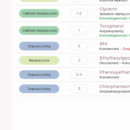
Kontrola lepkości
glycerin
1-2
Całkiem bezpiecznie
Składnik identyczn
Komedogenność: 
tocopherol
1
Całkiem bezpiecznie
Antyoksydanty
Komedogenność: 0
bht
5
Dopuszczalny
Konserwant
Zwią
ethylhexylgly
2
Bezpiecznie
Dezodorant
Kons
phenoxyetha
2-4
Dopuszczalny
Konserwant
chlorphenesi
3
Dopuszczalny
Antybakteryjne/an