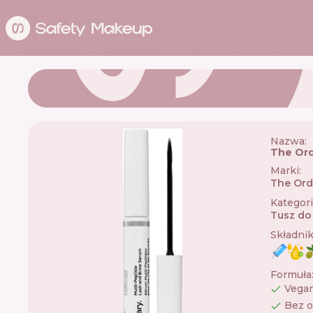
Nazwa:
The Ord
Marki
:
The Ord
Kategor
Tusz do
Składni
Formuła
Vega
Bez o