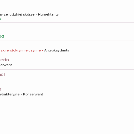
y ze ludzkiej skórze
Humektanty
0
-3
zki endokrynnie czynne
Antyoksydanty
cerin
erwant
nol
n
tybakteryjne
Konserwant