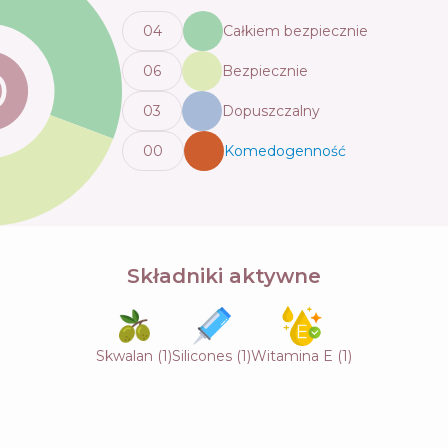
0
4
Całkiem bezpiecznie
0
6
Bezpiecznie
0
3
Dopuszczalny
0
0
Komedogenność
💬
Składniki aktywne
Skwalan
(
1
)
Silicones
(
1
)
Witamina E
(
1
)