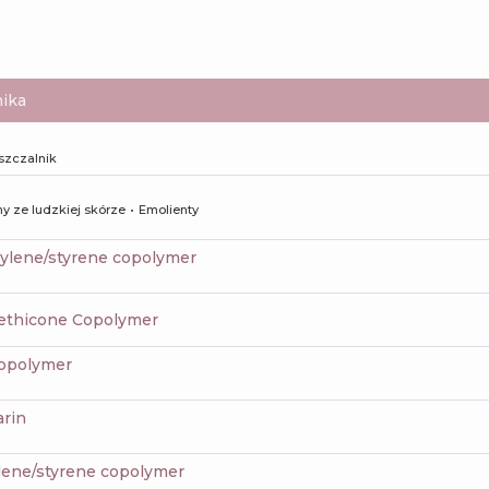
ika
szczalnik
y ze ludzkiej skórze
Emolienty
pylene/styrene copolymer
methicone Copolymer
copolymer
arin
ylene/styrene copolymer