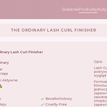
Składniki
Produkty
Ruty
THE ORDINARY LASH CURL FINISHER
inary Lash Curl Finisher
Opis:
inary
🇨🇦
Lash Cu
ie
:
pokrywa
 rzęs
wygląd 
ki Aktywne
:
Formuła
filmotw
jednocz
zapewni
:
zawiera
n
Bezalkoholowy
zmiękcz
leju
Cruelty-Free
zapewni