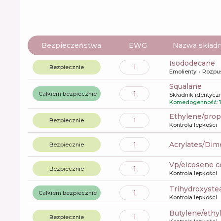
Bezpieczeństwa
EWG
Nazwa składn
isododecane
1
Bezpiecznie
Emolienty
Rozpu
squalane
1
Całkiem bezpiecznie
Składnik identyczn
Komedogenność: 1
ethylene/pro
1
Bezpiecznie
Kontrola lepkości
Acrylates/Di
1
Bezpiecznie
vp/eicosene 
1
Bezpiecznie
Kontrola lepkości
trihydroxyste
1
Całkiem bezpiecznie
Kontrola lepkości
butylene/eth
1
Bezpiecznie