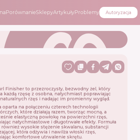
na
Porównanie
Sklepy
Artykuły
Problemy
Autoryzacja
rl Finisher to przezroczysty, bezwodny żel, który
 każdą rzęsę z osobna, natychmiast poprawiając
naturalnych rzęs i nadając im promienny wygląd.
 oparta na połączeniu czterech technologii
órczych, które działają razem, tworząc mocną, a
eśnie elastyczną powłokę na powierzchni rzęs,
ając natychmiastowe i długotrwałe efekty. Formuła
 również wysokie stężenie skwalanu, substancji
ającej, która odżywia i nawilża włoski rzęs,
ając komfortowe utrwalenie skrętu.