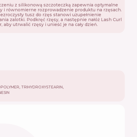
zeniu z silikonową szczoteczką zapewnia optymalne
ty i równomierne rozprowadzenie produktu na rzęsach.
ezroczysty tusz do rzęs stanowi uzupełnienie
nia zalotki. Podkręć rzęsy, a następnie nałóż Lash Curl
, aby utrwalić rzęsy i unieść je na cały dzień.
POLYMER, TRIHYDROXYSTEARIN,
NESIN